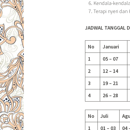
Kendala-kendala
Terapi nyeri dan
JADWAL TANGGAL D
No
Januari
1
05 – 07
2
12 – 14
3
19 – 21
4
26 – 28
No
Juli
Agu
1
01 – 03
04 