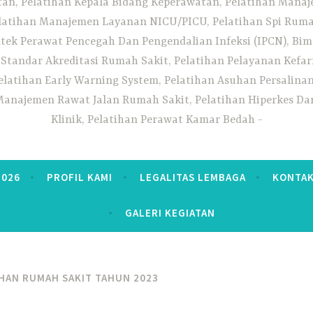
n, Pelatihan Kepala Bidang Keperawatan, Pelatihan Manaj
elatihan Manajemen Layanan NICU/PICU, Pelatihan Spi Ruma
tek Perawat Pencegah Dan Pengendalian Infeksi (IPCN), Bim
tandar Akreditasi Rumah Sakit, Pelatihan Pelayanan Kefa
elatihan Early Warning System, Pelatihan Asuhan Persalin
anajemen Rawat Jalan Rumah Sakit, Pelatihan Hiperkes Dan
Klinik, Pelatihan Perawat Kamar Bedah
2026
PROFIL KAMI
LEGALITAS LEMBAGA
KONTAK
GALERI KEGIATAN
HAN RUMAH SAKIT TAHUN 2023