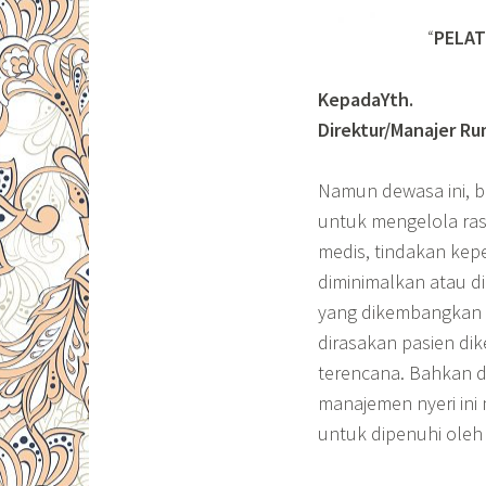
“
PELAT
KepadaYth.
Direktur/Manajer R
Namun dewasa ini, b
untuk mengelola rasa
medis, tindakan kep
diminimalkan atau di
yang dikembangkan o
dirasakan pasien di
terencana. Bahkan da
manajemen nyeri ini 
untuk dipenuhi oleh 