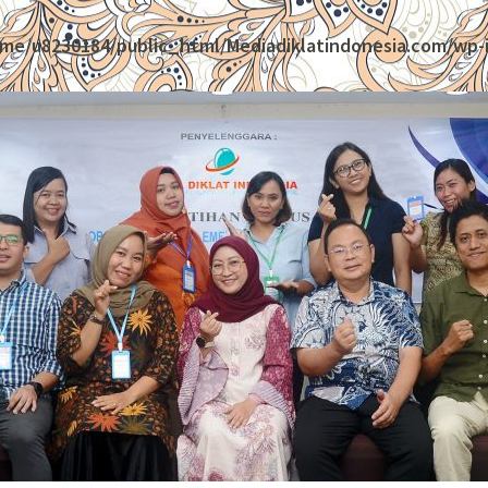
me/u8230184/public_html/Mediadiklatindonesia.com/wp-i