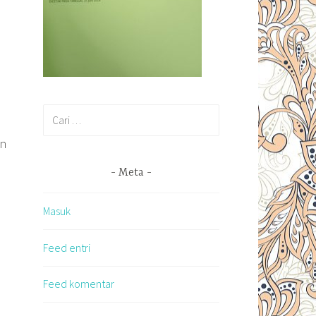
Cari
untuk:
an
Meta
Masuk
Feed entri
Feed komentar