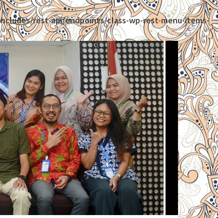
ncludes/rest-api/endpoints/class-wp-rest-menu-items-