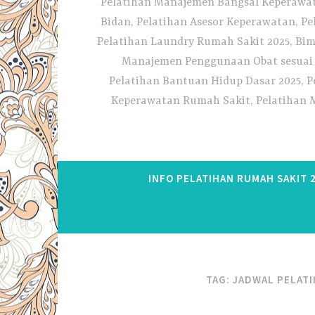
Pelatihan Manajemen Bangsal Keperawata
Bidan, Pelatihan Asesor Keperawatan, P
Pelatihan Laundry Rumah Sakit 2025, Bim
Manajemen Penggunaan Obat sesuai S
Pelatihan Bantuan Hidup Dasar 2025, P
Keperawatan Rumah Sakit, Pelatihan M
INFO PELATIHAN RUMAH SAKIT 
TAG:
JADWAL PELATI