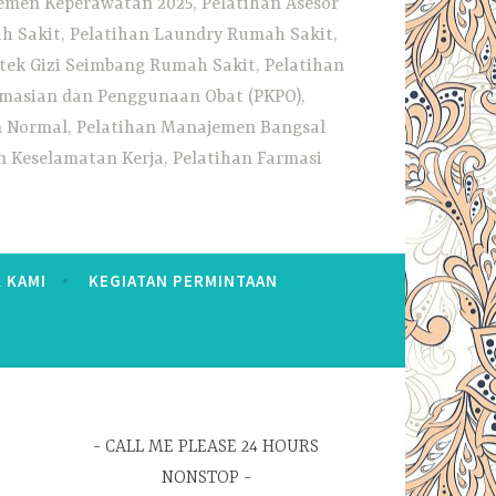
emen Keperawatan 2025, Pelatihan Asesor
h Sakit, Pelatihan Laundry Rumah Sakit,
tek Gizi Seimbang Rumah Sakit, Pelatihan
rmasian dan Penggunaan Obat (PKPO),
an Normal, Pelatihan Manajemen Bangsal
 Keselamatan Kerja, Pelatihan Farmasi
 KAMI
KEGIATAN PERMINTAAN
CALL ME PLEASE 24 HOURS
NONSTOP