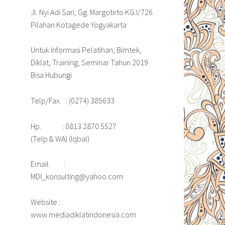
Jl. Nyi Adi Sari, Gg. Margotirto KG.I/726
Pilahan Kotagede Yogyakarta
Untuk Informasi Pelatihan, Bimtek,
Diklat, Training, Seminar Tahun 2019
Bisa Hubungi
Telp/Fax. : (0274) 385633
Hp. : 0813 2870 5527
(Telp & WA) (Iqbal)
Email. :
MDI_konsulting@yahoo.com
Website :
www.mediadiklatindonesia.com