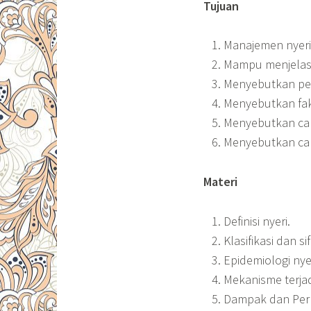
Tujuan
Manajemen nyeri
Mampu menjelask
Menyebutkan pen
Menyebutkan fak
Menyebutkan cara
Menyebutkan car
Materi
Definisi nyeri.
Klasifikasi dan sif
Epidemiologi nyer
Mekanisme terjad
Dampak dan Perm