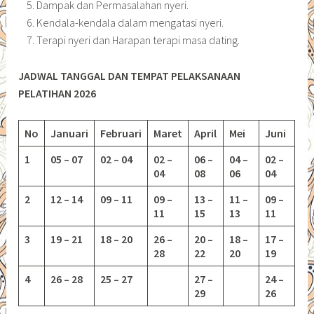
Dampak dan Permasalahan nyeri.
Kendala-kendala dalam mengatasi nyeri.
Terapi nyeri dan Harapan terapi masa dating.
JADWAL TANGGAL DAN TEMPAT PELAKSANAAN
PELATIHAN 2026
No
Januari
Februari
Maret
April
Mei
Juni
1
05 – 07
02 – 04
02 –
06 –
04 –
02 –
04
08
06
04
2
12 – 14
09 – 11
09 –
13 –
11 –
09 –
11
15
13
11
3
19 – 21
18 – 20
26 –
20 –
18 –
17 –
28
22
20
19
4
26 – 28
25 – 27
27 –
24 –
29
26