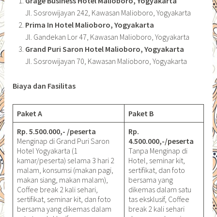
Grage Business Hotel Malioboro, Yogyakarta
Jl. Sosrowijayan 242, Kawasan Malioboro, Yogyakarta
Prima In Hotel Malioboro, Yogyakarta
Jl. Gandekan Lor 47, Kawasan Malioboro, Yogyakarta
Grand Puri Saron Hotel Malioboro, Yogyakarta
Jl. Sosrowijayan 70, Kawasan Malioboro, Yogyakarta
Biaya dan Fasilitas
Paket A
Paket B
Rp. 5.500.000,- /peserta
Rp.
Menginap di Grand Puri Saron
4.500.000,-/peserta
Hotel Yogyakarta (1
Tanpa Menginap di
kamar/peserta) selama 3 hari 2
Hotel, seminar kit,
malam, konsumsi (makan pagi,
sertifikat, dan foto
makan siang, makan malam),
bersama yang
Coffee break 2 kali sehari,
dikemas dalam satu
sertifikat, seminar kit, dan foto
tas eksklusif, Coffee
bersama yang dikemas dalam
break 2 kali sehari