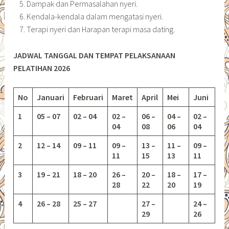
Dampak dan Permasalahan nyeri.
Kendala-kendala dalam mengatasi nyeri.
Terapi nyeri dan Harapan terapi masa dating.
JADWAL TANGGAL DAN TEMPAT PELAKSANAAN
PELATIHAN 2026
No
Januari
Februari
Maret
April
Mei
Juni
1
05 – 07
02 – 04
02 –
06 –
04 –
02 –
04
08
06
04
2
12 – 14
09 – 11
09 –
13 –
11 –
09 –
11
15
13
11
3
19 – 21
18 – 20
26 –
20 –
18 –
17 –
28
22
20
19
4
26 – 28
25 – 27
27 –
24 –
29
26