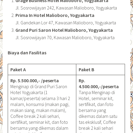
Grage Business Hotel Malioboro, Yogyakarta
Jl. Sosrowijayan 242, Kawasan Malioboro, Yogyakarta
Prima In Hotel Malioboro, Yogyakarta
Jl. Gandekan Lor 47, Kawasan Malioboro, Yogyakarta
Grand Puri Saron Hotel Malioboro, Yogyakarta
Jl. Sosrowijayan 70, Kawasan Malioboro, Yogyakarta
Biaya dan Fasilitas
Paket A
Paket B
Rp. 5.500.000,- /peserta
Rp.
Menginap di Grand Puri Saron
4.500.000,-/peserta
Hotel Yogyakarta (1
Tanpa Menginap di
kamar/peserta) selama 3 hari 2
Hotel, seminar kit,
malam, konsumsi (makan pagi,
sertifikat, dan foto
makan siang, makan malam),
bersama yang
Coffee break 2 kali sehari,
dikemas dalam satu
sertifikat, seminar kit, dan foto
tas eksklusif, Coffee
bersama yang dikemas dalam
break 2 kali sehari