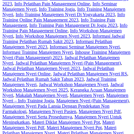
2023
,
Info Pelatihan Pain Management Online
,
Info Seminar
Manajemen Nyeri
,
Info Training Jogja
,
Info Training Manajemen
Nyeri
,
Info Training Manajemen Nyeri Di Yogyakarta 2023
,
Info
Training Online Pain Management 2023
,
Info Training Pain
Management
,
Info Training Pain Management Di Jogja 2023
,
Info
Training Pain Management Online
,
Info Workshop Manajemen
Nyeri
,
Info Workshop Manajemen Nyeri 2023
,
Informasi Jadwal
Training Pelatihan Rumah Sakit 2023
,
Informasi Pelatihan
Manajemen Nyeri 2023
,
Informasi Seminar Manajemen Nyeri
,
Informasi Training Manajemen Nyeri
,
Inhouse Training Manajemen
Nyeri (Pain Management) 2023
,
Jadwal Pelatihan Manajemen
Nyeri
,
Jadwal Pelatihan Manajemen Nyeri (Pain Management)
,
Jadwal Pelatihan Manajemen Nyeri 2023
,
Jadwal Pelatihan
Manajemen Nyeri Online
,
Jadwal Pelatihan Manajemen Nyeri RS
,
Jadwal Pelatihan Rumah Sakit Tahun 2023
,
Jadwal Training
Manajemen Nyeri
,
Jadwal Workshop Manajemen Nyeri
,
Jadwal
Workshop Manajemen Nyeri 2025
,
Kerangka Acuan Manajemen
Nyeri
,
Makalah Manajemen Nyeri
,
Manajemen Nyeri
,
Manajemen
Nyeri – Info Training Jogja
,
Manajemen Nyeri (Pain Management)
,
Manajemen Nyeri Pada Lansia Dengan Pendekatan Non
Farmakologi
,
Manajemen Nyeri Pasien
,
Manajemen Nyeri Pdf
,
Manajemen Nyeri Serta Prosedurnya
,
Manajemen Nyeri Untuk
Meningkatkan
,
Materi Diklat Manajemen Nyeri Ppt
,
Materi
Manajemen Nyeri Pdf
,
Materi Manajemen Nyeri Ppt
,
Materi
Pelatihan Manajemen Nyeri
,
Materi Pelatihan Manajemen Nyeri