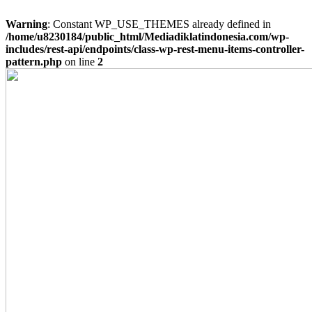
Warning
: Constant WP_USE_THEMES already defined in
/home/u8230184/public_html/Mediadiklatindonesia.com/wp-
includes/rest-api/endpoints/class-wp-rest-menu-items-controller-
pattern.php
on line
2
Skip
to
content