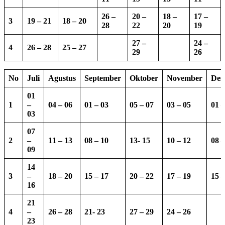
26 –
20 –
18 –
17 –
3
19 – 21
18 – 20
28
22
20
19
27 –
24 –
4
26 – 28
25 – 27
29
26
No
Juli
Agustus
September
Oktober
November
Des
01
1
–
04 – 06
01 – 03
05 – 07
03 – 05
01 –
03
07
2
–
11 – 13
08 – 10
13-
15
10 – 12
08 –
09
14
3
–
18 – 20
15 – 17
20 – 22
17 – 19
15 –
16
21
4
–
26 – 28
21- 23
27 – 29
24 – 26
23