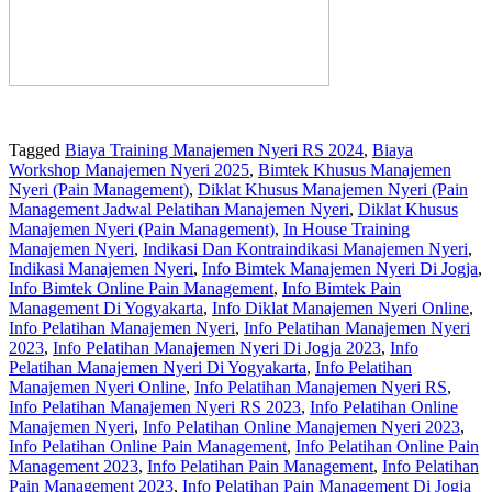
Tagged
Biaya Training Manajemen Nyeri RS 2024
,
Biaya
Workshop Manajemen Nyeri 2025
,
Bimtek Khusus Manajemen
Nyeri (Pain Management)
,
Diklat Khusus Manajemen Nyeri (Pain
Management Jadwal Pelatihan Manajemen Nyeri
,
Diklat Khusus
Manajemen Nyeri (Pain Management)
,
In House Training
Manajemen Nyeri
,
Indikasi Dan Kontraindikasi Manajemen Nyeri
,
Indikasi Manajemen Nyeri
,
Info Bimtek Manajemen Nyeri Di Jogja
,
Info Bimtek Online Pain Management
,
Info Bimtek Pain
Management Di Yogyakarta
,
Info Diklat Manajemen Nyeri Online
,
Info Pelatihan Manajemen Nyeri
,
Info Pelatihan Manajemen Nyeri
2023
,
Info Pelatihan Manajemen Nyeri Di Jogja 2023
,
Info
Pelatihan Manajemen Nyeri Di Yogyakarta
,
Info Pelatihan
Manajemen Nyeri Online
,
Info Pelatihan Manajemen Nyeri RS
,
Info Pelatihan Manajemen Nyeri RS 2023
,
Info Pelatihan Online
Manajemen Nyeri
,
Info Pelatihan Online Manajemen Nyeri 2023
,
Info Pelatihan Online Pain Management
,
Info Pelatihan Online Pain
Management 2023
,
Info Pelatihan Pain Management
,
Info Pelatihan
Pain Management 2023
,
Info Pelatihan Pain Management Di Jogja