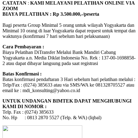
CATATAN
:
KAMI MELAYANI PELATIHAN ONLINE VIA
ZOOM
BIAYA PELATIHAN : Rp 3.500.000,-/peserta
Bagi peserta Group Minimal 5 orang untuk wilayah Yogyakarta dan
Minimal 10 orang di luar Yogyakarta dapat request untuk tempat dan
waktunya (konfirmasi 7 hari sebelum hari pelaksanaan)
Cara Pembayaran :
Biaya Pelatihan DiTransfer Melalui Bank Mandiri Cabang
Yogyakarta a.n. Media Diklat Indonesia No. Rek : 137-00-1698858-
2 atau dapat dibayar langsung pada saat registrasi
Batas Konfirmasi :
Batas konfirmasi pendaftaran 3 Hari sebelum hari pelatihan melalui :
Telp/Fax : (0274) 385633 atau via SMS/WA ke 081328705527 atau
email ke : mdi_konsulting@yahoo.co.id
UNTUK UNDANGAN BIMTEK DAPAT MENGHUBUNGI
KAMI DI NOMOR :
Telp. Fax : (0274) 385633
No. Hp : 0813 2870 5527 (Telp. & WA) (Iqbal)