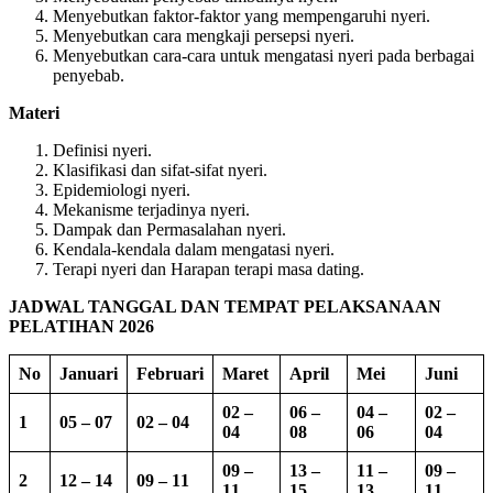
Menyebutkan faktor-faktor yang mempengaruhi nyeri.
Menyebutkan cara mengkaji persepsi nyeri.
Menyebutkan cara-cara untuk mengatasi nyeri pada berbagai
penyebab.
Materi
Definisi nyeri.
Klasifikasi dan sifat-sifat nyeri.
Epidemiologi nyeri.
Mekanisme terjadinya nyeri.
Dampak dan Permasalahan nyeri.
Kendala-kendala dalam mengatasi nyeri.
Terapi nyeri dan Harapan terapi masa dating.
JADWAL TANGGAL DAN TEMPAT PELAKSANAAN
PELATIHAN 2026
No
Januari
Februari
Maret
April
Mei
Juni
02 –
06 –
04 –
02 –
1
05 – 07
02 – 04
04
08
06
04
09 –
13 –
11 –
09 –
2
12 – 14
09 – 11
11
15
13
11