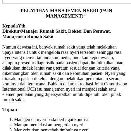
“
PELATIHAN MANAJEMEN NYERI (PAIN
MANAGEMENT)
“
KepadaYth.
Direktur/Manajer Rumah Sakit, Dokter Dan Perawat,
Manajemen Rumah Sakit
Namun dewasa ini, banyak rumah sakit yang telah melakukan
upaya intensif untuk mengelola rasa nyeri tersebut, sehingga rasa
nyeri yang menyertai tindakan medis, tindakan keperawatan,
ataupun prosedur diagnostik pada pasien dapat diminimalkan atau
dilakukan tindak lanjut yang teratur, sesuai dengan kriteria yang
dikembangkan oleh rumah sakit dan kebutuhan pasien. Nyeri yang
dirasakan pasien dikelola dengan melakukan pemantauan secara
kontinyu dan terencana. Bahkan dalam akreditasi Joint Commission
International (JCI) isu manajemen nyeri ini menjadi salah satu
elemen penilaian yang dipersyaratkan untuk dipenuhi oleh pihak
rumah sakit.
Tujuan
Manajemen nyeri pada berbagai kondisi
Mampu menjelaskan pengertian nyeri.
Menyebutkan penyebab timbulnya nyeri.