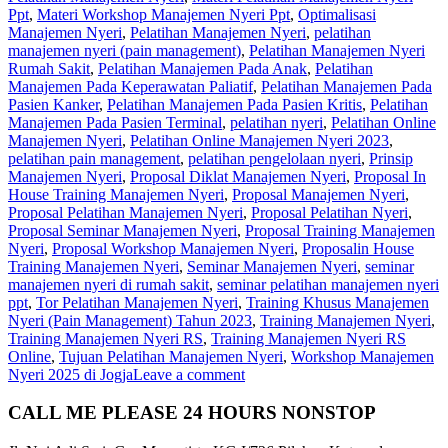
Ppt
,
Materi Workshop Manajemen Nyeri Ppt
,
Optimalisasi
Manajemen Nyeri
,
Pelatihan Manajemen Nyeri
,
pelatihan
manajemen nyeri (pain management)
,
Pelatihan Manajemen Nyeri
Rumah Sakit
,
Pelatihan Manajemen Pada Anak
,
Pelatihan
Manajemen Pada Keperawatan Paliatif
,
Pelatihan Manajemen Pada
Pasien Kanker
,
Pelatihan Manajemen Pada Pasien Kritis
,
Pelatihan
Manajemen Pada Pasien Terminal
,
pelatihan nyeri
,
Pelatihan Online
Manajemen Nyeri
,
Pelatihan Online Manajemen Nyeri 2023
,
pelatihan pain management
,
pelatihan pengelolaan nyeri
,
Prinsip
Manajemen Nyeri
,
Proposal Diklat Manajemen Nyeri
,
Proposal In
House Training Manajemen Nyeri
,
Proposal Manajemen Nyeri
,
Proposal Pelatihan Manajemen Nyeri
,
Proposal Pelatihan Nyeri
,
Proposal Seminar Manajemen Nyeri
,
Proposal Training Manajemen
Nyeri
,
Proposal Workshop Manajemen Nyeri
,
Proposalin House
Training Manajemen Nyeri
,
Seminar Manajemen Nyeri
,
seminar
manajemen nyeri di rumah sakit
,
seminar pelatihan manajemen nyeri
ppt
,
Tor Pelatihan Manajemen Nyeri
,
Training Khusus Manajemen
Nyeri (Pain Management) Tahun 2023
,
Training Manajemen Nyeri
,
Training Manajemen Nyeri RS
,
Training Manajemen Nyeri RS
Online
,
Tujuan Pelatihan Manajemen Nyeri
,
Workshop Manajemen
Nyeri 2025 di Jogja
Leave a comment
CALL ME PLEASE 24 HOURS NONSTOP