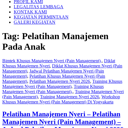
PROFIL KAMI
LEGALITAS LEMBAGA
KONTAK KAMI
KEGIATAN PERMINTAAN
GALERI KEGIATAN
Tag:
Pelatihan Manajemen
Pada Anak
Bimtek Khusus Manajemen Nyeri (Pain Management),
,
Diklat
Khusus Manajemen Nyeri
,
Diklat Khusus Manajemen Nyeri (Pain
Management)
,
Jadwal Pelatihan Manajemen Nyeri (Pain
Management)
,
Pelatihan Khusus Manajemen Nyeri (Pain
Management)
,
Pelatihan Manajemen Nyeri 2026
,
Training Khusus
Manajemen Nyeri (Pain Management)
,
Training Khusus
Manajemen Nyeri (Pain Management),
,
Training Manajemen Nyeri
(Pain Management)
,
Training Manajemen Nyeri 2026
,
Workshop
Khusus Manajemen Nyeri (Pain Management) Di Yogyakarta
Pelatihan Manajemen Nyeri – Pelatihan
Manajemen Nyeri (Pain Management) –