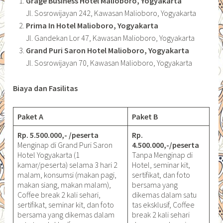
Grage Business Hotel Malioboro, Yogyakarta
Jl. Sosrowijayan 242, Kawasan Malioboro, Yogyakarta
Prima In Hotel Malioboro, Yogyakarta
Jl. Gandekan Lor 47, Kawasan Malioboro, Yogyakarta
Grand Puri Saron Hotel Malioboro, Yogyakarta
Jl. Sosrowijayan 70, Kawasan Malioboro, Yogyakarta
Biaya dan Fasilitas
Paket A
Paket B
Rp. 5.500.000,- /peserta
Rp.
Menginap di Grand Puri Saron
4.500.000,-/peserta
Hotel Yogyakarta (1
Tanpa Menginap di
kamar/peserta) selama 3 hari 2
Hotel, seminar kit,
malam, konsumsi (makan pagi,
sertifikat, dan foto
makan siang, makan malam),
bersama yang
Coffee break 2 kali sehari,
dikemas dalam satu
sertifikat, seminar kit, dan foto
tas eksklusif, Coffee
bersama yang dikemas dalam
break 2 kali sehari