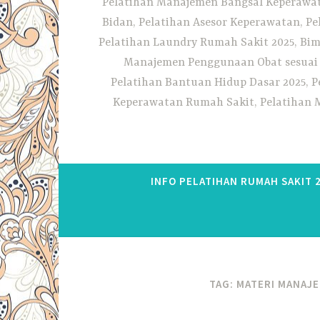
Pelatihan Manajemen Bangsal Keperawata
Bidan, Pelatihan Asesor Keperawatan, P
Pelatihan Laundry Rumah Sakit 2025, Bim
Manajemen Penggunaan Obat sesuai S
Pelatihan Bantuan Hidup Dasar 2025, P
Keperawatan Rumah Sakit, Pelatihan M
INFO PELATIHAN RUMAH SAKIT 
TAG:
MATERI MANAJE