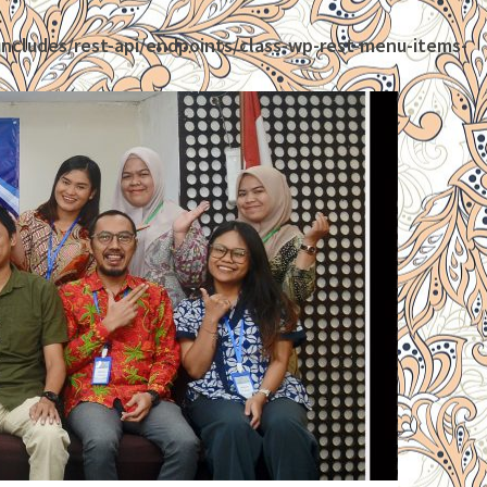
ncludes/rest-api/endpoints/class-wp-rest-menu-items-