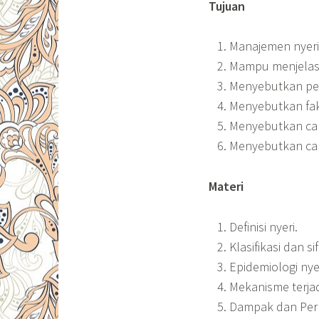
Tujuan
Manajemen nyeri
Mampu menjelask
Menyebutkan pen
Menyebutkan fak
Menyebutkan cara
Menyebutkan car
Materi
Definisi nyeri.
Klasifikasi dan sif
Epidemiologi nyer
Mekanisme terjad
Dampak dan Perm