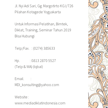
Jl. Nyi Adi Sari, Gg. Margotirto KG.I/726
Pilahan Kotagede Yogyakarta
Untuk Informasi Pelatihan, Bimtek,
Diklat, Training, Seminar Tahun 2019
Bisa Hubungi
Telp/Fax. : (0274) 385633
Hp. : 0813 2870 5527
(Telp & WA) (Iqbal)
Email. :
MDI_konsulting@yahoo.com
Website :
www.mediadiklatindonesia.com