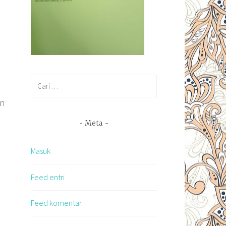
Cari
untuk:
an
Meta
Masuk
Feed entri
Feed komentar