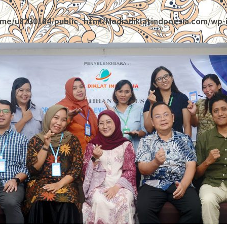
me/u8230184/public_html/Mediadiklatindonesia.com/wp-i