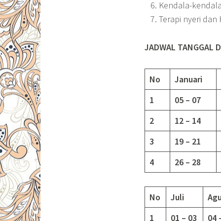
Kendala-kendala
Terapi nyeri dan
JADWAL TANGGAL D
No
Januari
1
05 – 07
2
12 – 14
3
19 – 21
4
26 – 28
No
Juli
Agu
1
01 – 03
04 