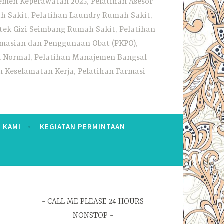
emen Keperawatan 2025, Pelatihan Asesor
h Sakit, Pelatihan Laundry Rumah Sakit,
tek Gizi Seimbang Rumah Sakit, Pelatihan
rmasian dan Penggunaan Obat (PKPO),
an Normal, Pelatihan Manajemen Bangsal
 Keselamatan Kerja, Pelatihan Farmasi
 KAMI
KEGIATAN PERMINTAAN
CALL ME PLEASE 24 HOURS
NONSTOP