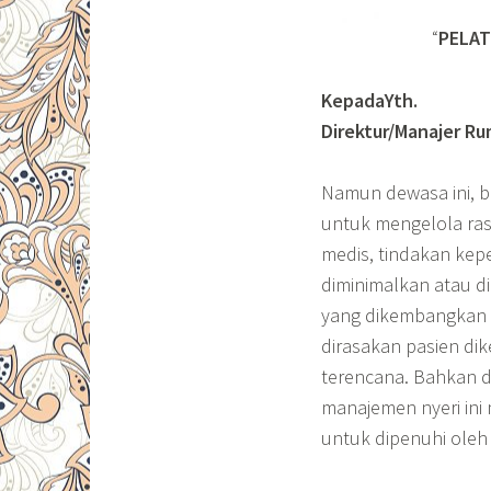
“
PELAT
KepadaYth.
Direktur/Manajer R
Namun dewasa ini, b
untuk mengelola rasa
medis, tindakan kep
diminimalkan atau di
yang dikembangkan o
dirasakan pasien di
terencana. Bahkan da
manajemen nyeri ini 
untuk dipenuhi oleh 