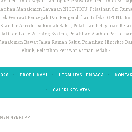
n, Pelatihan Kepala Bidang Keperawatan, Pelatihan Manaj
elatihan Manajemen Layanan NICU/PICU, Pelatihan Spi Ruma
tek Perawat Pencegah Dan Pengendalian Infeksi (IPCN), Bim
tandar Akreditasi Rumah Sakit, Pelatihan Pelayanan Kefa
elatihan Early Warning System, Pelatihan Asuhan Persalin
anajemen Rawat Jalan Rumah Sakit, Pelatihan Hiperkes Dan
Klinik, Pelatihan Perawat Kamar Bedah
2026
PROFIL KAMI
LEGALITAS LEMBAGA
KONTAK
GALERI KEGIATAN
MEN NYERI PPT