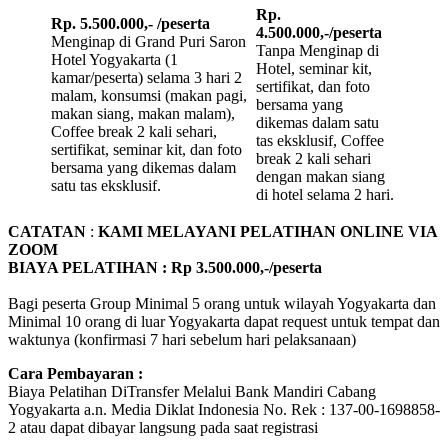
Rp.
Rp. 5.500.000,- /peserta
4.500.000,-/peserta
Menginap di Grand Puri Saron
Tanpa Menginap di
Hotel Yogyakarta (1
Hotel, seminar kit,
kamar/peserta) selama 3 hari 2
sertifikat, dan foto
malam, konsumsi (makan pagi,
bersama yang
makan siang, makan malam),
dikemas dalam satu
Coffee break 2 kali sehari,
tas eksklusif, Coffee
sertifikat, seminar kit, dan foto
break 2 kali sehari
bersama yang dikemas dalam
dengan makan siang
satu tas eksklusif.
di hotel selama 2 hari.
CATATAN
:
KAMI MELAYANI PELATIHAN ONLINE VIA
ZOOM
BIAYA PELATIHAN : Rp 3.500.000,-/peserta
Bagi peserta Group Minimal 5 orang untuk wilayah Yogyakarta dan
Minimal 10 orang di luar Yogyakarta dapat request untuk tempat dan
waktunya (konfirmasi 7 hari sebelum hari pelaksanaan)
Cara Pembayaran :
Biaya Pelatihan DiTransfer Melalui Bank Mandiri Cabang
Yogyakarta a.n. Media Diklat Indonesia No. Rek : 137-00-1698858-
2 atau dapat dibayar langsung pada saat registrasi