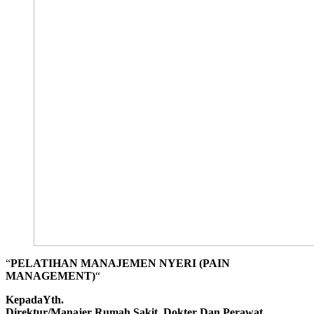
“
PELATIHAN MANAJEMEN NYERI (PAIN
MANAGEMENT)
“
KepadaYth.
Direktur/Manajer Rumah Sakit, Dokter Dan Perawat,