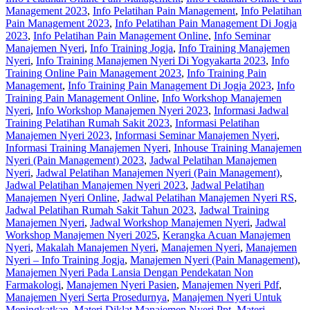
Management 2023
,
Info Pelatihan Pain Management
,
Info Pelatihan
Pain Management 2023
,
Info Pelatihan Pain Management Di Jogja
2023
,
Info Pelatihan Pain Management Online
,
Info Seminar
Manajemen Nyeri
,
Info Training Jogja
,
Info Training Manajemen
Nyeri
,
Info Training Manajemen Nyeri Di Yogyakarta 2023
,
Info
Training Online Pain Management 2023
,
Info Training Pain
Management
,
Info Training Pain Management Di Jogja 2023
,
Info
Training Pain Management Online
,
Info Workshop Manajemen
Nyeri
,
Info Workshop Manajemen Nyeri 2023
,
Informasi Jadwal
Training Pelatihan Rumah Sakit 2023
,
Informasi Pelatihan
Manajemen Nyeri 2023
,
Informasi Seminar Manajemen Nyeri
,
Informasi Training Manajemen Nyeri
,
Inhouse Training Manajemen
Nyeri (Pain Management) 2023
,
Jadwal Pelatihan Manajemen
Nyeri
,
Jadwal Pelatihan Manajemen Nyeri (Pain Management)
,
Jadwal Pelatihan Manajemen Nyeri 2023
,
Jadwal Pelatihan
Manajemen Nyeri Online
,
Jadwal Pelatihan Manajemen Nyeri RS
,
Jadwal Pelatihan Rumah Sakit Tahun 2023
,
Jadwal Training
Manajemen Nyeri
,
Jadwal Workshop Manajemen Nyeri
,
Jadwal
Workshop Manajemen Nyeri 2025
,
Kerangka Acuan Manajemen
Nyeri
,
Makalah Manajemen Nyeri
,
Manajemen Nyeri
,
Manajemen
Nyeri – Info Training Jogja
,
Manajemen Nyeri (Pain Management)
,
Manajemen Nyeri Pada Lansia Dengan Pendekatan Non
Farmakologi
,
Manajemen Nyeri Pasien
,
Manajemen Nyeri Pdf
,
Manajemen Nyeri Serta Prosedurnya
,
Manajemen Nyeri Untuk
Meningkatkan
,
Materi Diklat Manajemen Nyeri Ppt
,
Materi