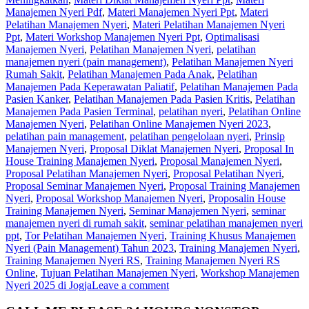
Manajemen Nyeri Pdf
,
Materi Manajemen Nyeri Ppt
,
Materi
Pelatihan Manajemen Nyeri
,
Materi Pelatihan Manajemen Nyeri
Ppt
,
Materi Workshop Manajemen Nyeri Ppt
,
Optimalisasi
Manajemen Nyeri
,
Pelatihan Manajemen Nyeri
,
pelatihan
manajemen nyeri (pain management)
,
Pelatihan Manajemen Nyeri
Rumah Sakit
,
Pelatihan Manajemen Pada Anak
,
Pelatihan
Manajemen Pada Keperawatan Paliatif
,
Pelatihan Manajemen Pada
Pasien Kanker
,
Pelatihan Manajemen Pada Pasien Kritis
,
Pelatihan
Manajemen Pada Pasien Terminal
,
pelatihan nyeri
,
Pelatihan Online
Manajemen Nyeri
,
Pelatihan Online Manajemen Nyeri 2023
,
pelatihan pain management
,
pelatihan pengelolaan nyeri
,
Prinsip
Manajemen Nyeri
,
Proposal Diklat Manajemen Nyeri
,
Proposal In
House Training Manajemen Nyeri
,
Proposal Manajemen Nyeri
,
Proposal Pelatihan Manajemen Nyeri
,
Proposal Pelatihan Nyeri
,
Proposal Seminar Manajemen Nyeri
,
Proposal Training Manajemen
Nyeri
,
Proposal Workshop Manajemen Nyeri
,
Proposalin House
Training Manajemen Nyeri
,
Seminar Manajemen Nyeri
,
seminar
manajemen nyeri di rumah sakit
,
seminar pelatihan manajemen nyeri
ppt
,
Tor Pelatihan Manajemen Nyeri
,
Training Khusus Manajemen
Nyeri (Pain Management) Tahun 2023
,
Training Manajemen Nyeri
,
Training Manajemen Nyeri RS
,
Training Manajemen Nyeri RS
Online
,
Tujuan Pelatihan Manajemen Nyeri
,
Workshop Manajemen
Nyeri 2025 di Jogja
Leave a comment