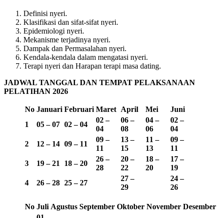
Definisi nyeri.
Klasifikasi dan sifat-sifat nyeri.
Epidemiologi nyeri.
Mekanisme terjadinya nyeri.
Dampak dan Permasalahan nyeri.
Kendala-kendala dalam mengatasi nyeri.
Terapi nyeri dan Harapan terapi masa dating.
JADWAL TANGGAL DAN TEMPAT PELAKSANAAN
PELATIHAN 2026
No
Januari
Februari
Maret
April
Mei
Juni
02 –
06 –
04 –
02 –
1
05 – 07
02 – 04
04
08
06
04
09 –
13 –
11 –
09 –
2
12 – 14
09 – 11
11
15
13
11
26 –
20 –
18 –
17 –
3
19 – 21
18 – 20
28
22
20
19
27 –
24 –
4
26 – 28
25 – 27
29
26
No
Juli
Agustus
September
Oktober
November
Desember
01