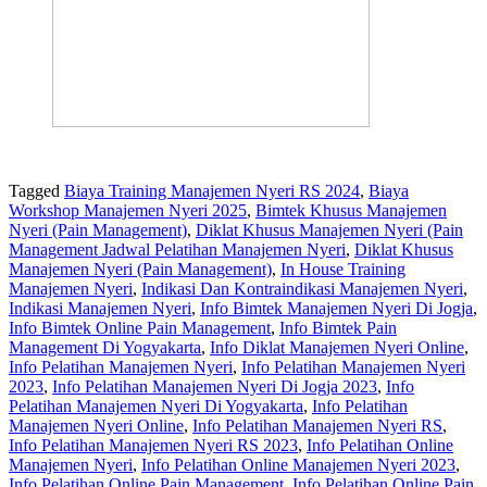
Tagged
Biaya Training Manajemen Nyeri RS 2024
,
Biaya
Workshop Manajemen Nyeri 2025
,
Bimtek Khusus Manajemen
Nyeri (Pain Management)
,
Diklat Khusus Manajemen Nyeri (Pain
Management Jadwal Pelatihan Manajemen Nyeri
,
Diklat Khusus
Manajemen Nyeri (Pain Management)
,
In House Training
Manajemen Nyeri
,
Indikasi Dan Kontraindikasi Manajemen Nyeri
,
Indikasi Manajemen Nyeri
,
Info Bimtek Manajemen Nyeri Di Jogja
,
Info Bimtek Online Pain Management
,
Info Bimtek Pain
Management Di Yogyakarta
,
Info Diklat Manajemen Nyeri Online
,
Info Pelatihan Manajemen Nyeri
,
Info Pelatihan Manajemen Nyeri
2023
,
Info Pelatihan Manajemen Nyeri Di Jogja 2023
,
Info
Pelatihan Manajemen Nyeri Di Yogyakarta
,
Info Pelatihan
Manajemen Nyeri Online
,
Info Pelatihan Manajemen Nyeri RS
,
Info Pelatihan Manajemen Nyeri RS 2023
,
Info Pelatihan Online
Manajemen Nyeri
,
Info Pelatihan Online Manajemen Nyeri 2023
,
Info Pelatihan Online Pain Management
,
Info Pelatihan Online Pain