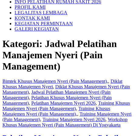
INFO PELATIHAN RUMAH SAKIT 2026
PROFIL KAMI
LEGALITAS LEMBAGA
KONTAK KAMI
KEGIATAN PERMINTAAN
GALERI KEGIATAN
Kategori:
Jadwal Pelatihan
Manajemen Nyeri (Pain
Management)
Bimtek Khusus Manajemen Nyeri (Pain Management),
,
Diklat
Khusus Manajemen Nyeri
,
Diklat Khusus Manajemen Nyeri (Pain
Management)
,
Jadwal Pelatihan Manajemen Nyeri (Pain
Management)
,
Pelatihan Khusus Manajemen Nyeri (Pain
Management)
,
Pelatihan Manajemen Nyeri 2026
,
Training Khusus
Manajemen Nyeri (Pain Management)
,
Training Khusus
Manajemen Nyeri (Pain Management),
,
Training Manajemen Nyeri
(Pain Management)
,
Training Manajemen Nyeri 2026
,
Workshop
Khusus Manajemen Nyeri (Pain Management) Di Yogyakarta