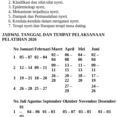
Klasifikasi dan sifat-sifat nyeri.
Epidemiologi nyeri.
Mekanisme terjadinya nyeri.
Dampak dan Permasalahan nyeri.
Kendala-kendala dalam mengatasi nyeri.
Terapi nyeri dan Harapan terapi masa dating.
JADWAL TANGGAL DAN TEMPAT PELAKSANAAN
PELATIHAN 2026
No
Januari
Februari
Maret
April
Mei
Juni
02 –
06 –
04 –
02 –
1
05 – 07
02 – 04
04
08
06
04
09 –
13 –
11 –
09 –
2
12 – 14
09 – 11
11
15
13
11
26 –
20 –
18 –
17 –
3
19 – 21
18 – 20
28
22
20
19
27 –
24 –
4
26 – 28
25 – 27
29
26
No
Juli
Agustus
September
Oktober
November
Desember
01
1
–
04 – 06
01 – 03
05 – 07
03 – 05
01 – 03
03