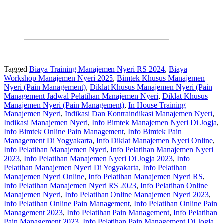
Tagged
Biaya Training Manajemen Nyeri RS 2024
,
Biaya
Workshop Manajemen Nyeri 2025
,
Bimtek Khusus Manajemen
Nyeri (Pain Management)
,
Diklat Khusus Manajemen Nyeri (Pain
Management Jadwal Pelatihan Manajemen Nyeri
,
Diklat Khusus
Manajemen Nyeri (Pain Management)
,
In House Training
Manajemen Nyeri
,
Indikasi Dan Kontraindikasi Manajemen Nyeri
,
Indikasi Manajemen Nyeri
,
Info Bimtek Manajemen Nyeri Di Jogja
,
Info Bimtek Online Pain Management
,
Info Bimtek Pain
Management Di Yogyakarta
,
Info Diklat Manajemen Nyeri Online
,
Info Pelatihan Manajemen Nyeri
,
Info Pelatihan Manajemen Nyeri
2023
,
Info Pelatihan Manajemen Nyeri Di Jogja 2023
,
Info
Pelatihan Manajemen Nyeri Di Yogyakarta
,
Info Pelatihan
Manajemen Nyeri Online
,
Info Pelatihan Manajemen Nyeri RS
,
Info Pelatihan Manajemen Nyeri RS 2023
,
Info Pelatihan Online
Manajemen Nyeri
,
Info Pelatihan Online Manajemen Nyeri 2023
,
Info Pelatihan Online Pain Management
,
Info Pelatihan Online Pain
Management 2023
,
Info Pelatihan Pain Management
,
Info Pelatihan
Pain Management 2023
,
Info Pelatihan Pain Management Di Jogja