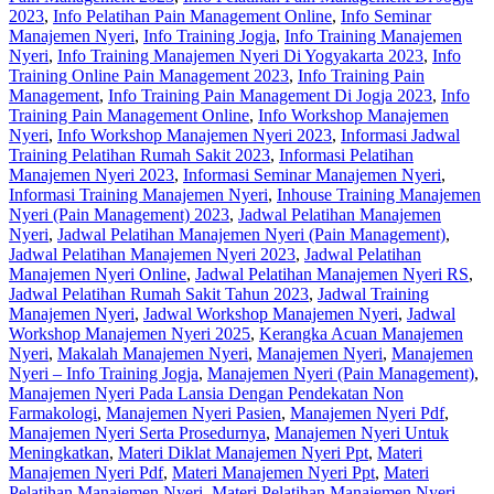
2023
,
Info Pelatihan Pain Management Online
,
Info Seminar
Manajemen Nyeri
,
Info Training Jogja
,
Info Training Manajemen
Nyeri
,
Info Training Manajemen Nyeri Di Yogyakarta 2023
,
Info
Training Online Pain Management 2023
,
Info Training Pain
Management
,
Info Training Pain Management Di Jogja 2023
,
Info
Training Pain Management Online
,
Info Workshop Manajemen
Nyeri
,
Info Workshop Manajemen Nyeri 2023
,
Informasi Jadwal
Training Pelatihan Rumah Sakit 2023
,
Informasi Pelatihan
Manajemen Nyeri 2023
,
Informasi Seminar Manajemen Nyeri
,
Informasi Training Manajemen Nyeri
,
Inhouse Training Manajemen
Nyeri (Pain Management) 2023
,
Jadwal Pelatihan Manajemen
Nyeri
,
Jadwal Pelatihan Manajemen Nyeri (Pain Management)
,
Jadwal Pelatihan Manajemen Nyeri 2023
,
Jadwal Pelatihan
Manajemen Nyeri Online
,
Jadwal Pelatihan Manajemen Nyeri RS
,
Jadwal Pelatihan Rumah Sakit Tahun 2023
,
Jadwal Training
Manajemen Nyeri
,
Jadwal Workshop Manajemen Nyeri
,
Jadwal
Workshop Manajemen Nyeri 2025
,
Kerangka Acuan Manajemen
Nyeri
,
Makalah Manajemen Nyeri
,
Manajemen Nyeri
,
Manajemen
Nyeri – Info Training Jogja
,
Manajemen Nyeri (Pain Management)
,
Manajemen Nyeri Pada Lansia Dengan Pendekatan Non
Farmakologi
,
Manajemen Nyeri Pasien
,
Manajemen Nyeri Pdf
,
Manajemen Nyeri Serta Prosedurnya
,
Manajemen Nyeri Untuk
Meningkatkan
,
Materi Diklat Manajemen Nyeri Ppt
,
Materi
Manajemen Nyeri Pdf
,
Materi Manajemen Nyeri Ppt
,
Materi
Pelatihan Manajemen Nyeri
,
Materi Pelatihan Manajemen Nyeri