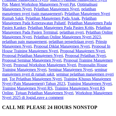
Ppt
,
Materi Workshop Manajemen Nyeri Ppt
,
Optimalisasi
Manajemen Nyeri
,
Pelatihan Manajemen Nyeri
,
pelatihan
manajemen nyeri (pain management)
,
Pelatihan Manajemen Nyeri
Rumah Sakit
,
Pelatihan Manajemen Pada Anak
,
Pelatihan
Manajemen Pada Keperawatan Paliatif
,
Pelatihan Manajemen Pada
Pasien Kanker
,
Pelatihan Manajemen Pada Pasien Kritis
,
Pelatihan
Manajemen Pada Pasien Terminal
,
pelatihan nyeri
,
Pelatihan Online
Manajemen Nyeri
,
Pelatihan Online Manajemen Nyeri 2023
,
pelatihan pain management
,
pelatihan pengelolaan nyeri
,
Prinsip
Manajemen Nyeri
,
Proposal Diklat Manajemen Nyeri
,
Proposal In
House Training Manajemen Nyeri
,
Proposal Manajemen Nyeri
,
Proposal Pelatihan Manajemen Nyeri
,
Proposal Pelatihan Nyeri
,
Proposal Seminar Manajemen Nyeri
,
Proposal Training Manajemen
Nyeri
,
Proposal Workshop Manajemen Nyeri
,
Proposalin House
Training Manajemen Nyeri
,
Seminar Manajemen Nyeri
,
seminar
manajemen nyeri di rumah sakit
,
seminar pelatihan manajemen nyeri
ppt
,
Tor Pelatihan Manajemen Nyeri
,
Training Khusus Manajemen
Nyeri (Pain Management) Tahun 2023
,
Training Manajemen Nyeri
,
Training Manajemen Nyeri RS
,
Training Manajemen Nyeri RS
Online
,
Tujuan Pelatihan Manajemen Nyeri
,
Workshop Manajemen
Nyeri 2025 di Jogja
Leave a comment
CALL ME PLEASE 24 HOURS NONSTOP