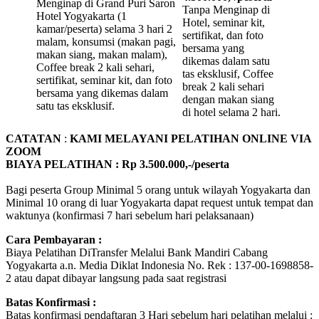
Menginap di Grand Puri Saron
Tanpa Menginap di
Hotel Yogyakarta (1
Hotel, seminar kit,
kamar/peserta) selama 3 hari 2
sertifikat, dan foto
malam, konsumsi (makan pagi,
bersama yang
makan siang, makan malam),
dikemas dalam satu
Coffee break 2 kali sehari,
tas eksklusif, Coffee
sertifikat, seminar kit, dan foto
break 2 kali sehari
bersama yang dikemas dalam
dengan makan siang
satu tas eksklusif.
di hotel selama 2 hari.
CATATAN
:
KAMI MELAYANI PELATIHAN ONLINE VIA
ZOOM
BIAYA PELATIHAN : Rp 3.500.000,-/peserta
Bagi peserta Group Minimal 5 orang untuk wilayah Yogyakarta dan
Minimal 10 orang di luar Yogyakarta dapat request untuk tempat dan
waktunya (konfirmasi 7 hari sebelum hari pelaksanaan)
Cara Pembayaran :
Biaya Pelatihan DiTransfer Melalui Bank Mandiri Cabang
Yogyakarta a.n. Media Diklat Indonesia No. Rek : 137-00-1698858-
2 atau dapat dibayar langsung pada saat registrasi
Batas Konfirmasi :
Batas konfirmasi pendaftaran 3 Hari sebelum hari pelatihan melalui :