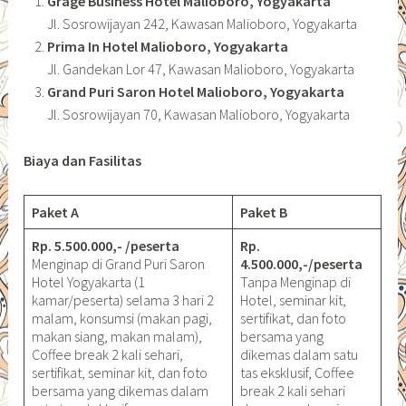
Grage Business Hotel Malioboro, Yogyakarta
Jl. Sosrowijayan 242, Kawasan Malioboro, Yogyakarta
Prima In Hotel Malioboro, Yogyakarta
Jl. Gandekan Lor 47, Kawasan Malioboro, Yogyakarta
Grand Puri Saron Hotel Malioboro, Yogyakarta
Jl. Sosrowijayan 70, Kawasan Malioboro, Yogyakarta
Biaya dan Fasilitas
Paket A
Paket B
Rp. 5.500.000,- /peserta
Rp.
Menginap di Grand Puri Saron
4.500.000,-/peserta
Hotel Yogyakarta (1
Tanpa Menginap di
kamar/peserta) selama 3 hari 2
Hotel, seminar kit,
malam, konsumsi (makan pagi,
sertifikat, dan foto
makan siang, makan malam),
bersama yang
Coffee break 2 kali sehari,
dikemas dalam satu
sertifikat, seminar kit, dan foto
tas eksklusif, Coffee
bersama yang dikemas dalam
break 2 kali sehari