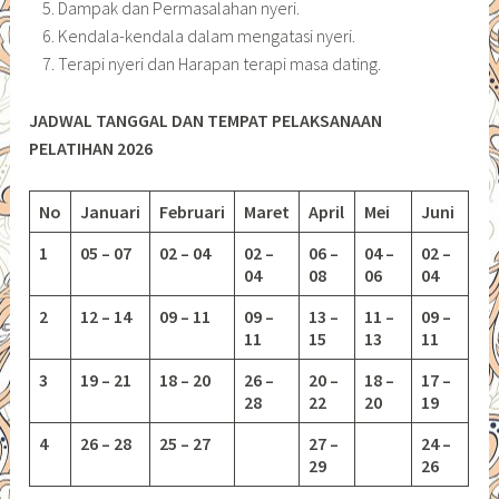
Dampak dan Permasalahan nyeri.
Kendala-kendala dalam mengatasi nyeri.
Terapi nyeri dan Harapan terapi masa dating.
JADWAL TANGGAL DAN TEMPAT PELAKSANAAN
PELATIHAN 2026
No
Januari
Februari
Maret
April
Mei
Juni
1
05 – 07
02 – 04
02 –
06 –
04 –
02 –
04
08
06
04
2
12 – 14
09 – 11
09 –
13 –
11 –
09 –
11
15
13
11
3
19 – 21
18 – 20
26 –
20 –
18 –
17 –
28
22
20
19
4
26 – 28
25 – 27
27 –
24 –
29
26