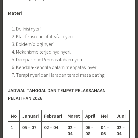
Materi
Definisi nyeri.
Klasifikasi dan sifat-sifat nyeri.
Epidemiologi nyeri.
Mekanisme terjadinya nyeri.
Dampak dan Permasalahan nyeri.
Kendala-kendala dalam mengatasi nyeri.
Terapi nyeri dan Harapan terapi masa dating.
JADWAL TANGGAL DAN TEMPAT PELAKSANAAN
PELATIHAN 2026
No
Januari
Februari
Maret
April
Mei
Juni
1
05 – 07
02 – 04
02 –
06 –
04 –
02 –
04
08
06
04