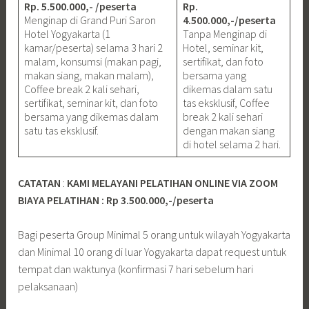
Rp. 5.500.000,- /peserta
Rp.
Menginap di Grand Puri Saron
4.500.000,-/peserta
Hotel Yogyakarta (1
Tanpa Menginap di
kamar/peserta) selama 3 hari 2
Hotel, seminar kit,
malam, konsumsi (makan pagi,
sertifikat, dan foto
makan siang, makan malam),
bersama yang
Coffee break 2 kali sehari,
dikemas dalam satu
sertifikat, seminar kit, dan foto
tas eksklusif, Coffee
bersama yang dikemas dalam
break 2 kali sehari
satu tas eksklusif.
dengan makan siang
di hotel selama 2 hari.
CATATAN
:
KAMI MELAYANI PELATIHAN ONLINE VIA ZOOM
BIAYA PELATIHAN : Rp 3.500.000,-/peserta
Bagi peserta Group Minimal 5 orang untuk wilayah Yogyakarta
dan Minimal 10 orang di luar Yogyakarta dapat request untuk
tempat dan waktunya (konfirmasi 7 hari sebelum hari
pelaksanaan)