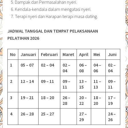
Dampak dan Permasalahan nyeri.
Kendala-kendala dalam mengatasi nyeri.
Terapi nyeri dan Harapan terapi masa dating.
JADWAL TANGGAL DAN TEMPAT PELAKSANAAN
PELATIHAN 2026
No
Januari
Februari
Maret
April
Mei
Juni
1
05 – 07
02 – 04
02 –
06 –
04 –
02 –
04
08
06
04
2
12 – 14
09 – 11
09 –
13 –
11 –
09 –
11
15
13
11
3
19 – 21
18 – 20
26 –
20 –
18 –
17 –
28
22
20
19
4
26 – 28
25 – 27
27 –
24 –
29
26