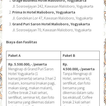
Grage Business Hotel Malioboro, Yogyakarta
Jl. Sosrowijayan 242, Kawasan Malioboro, Yogyakarta
Prima In Hotel Malioboro, Yogyakarta
Jl. Gandekan Lor 47, Kawasan Malioboro, Yogyakarta
Grand Puri Saron Hotel Malioboro, Yogyakarta
Jl. Sosrowijayan 70, Kawasan Malioboro, Yogyakarta
Biaya dan Fasilitas
Paket A
Paket B
Rp. 5.500.000,- /peserta
Rp.
Menginap di Grand Puri Saron
4.500.000,-/peserta
Hotel Yogyakarta (1
Tanpa Menginap di
kamar/peserta) selama 3 hari 2
Hotel, seminar kit,
malam, konsumsi (makan pagi,
sertifikat, dan foto
makan siang, makan malam),
bersama yang
Coffee break 2 kali sehari,
dikemas dalam satu
sertifikat, seminar kit, dan foto
tas eksklusif, Coffee
bersama yang dikemas dalam
break 2 kali sehari