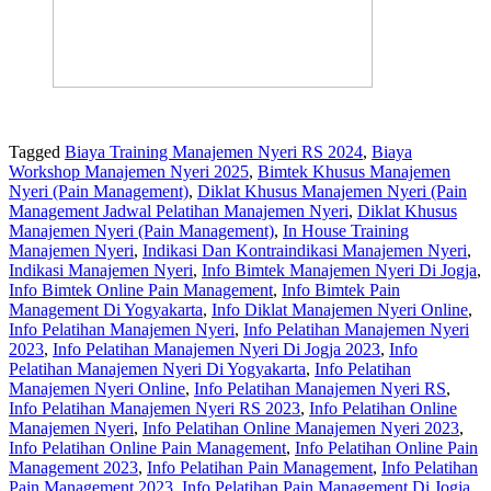
Tagged
Biaya Training Manajemen Nyeri RS 2024
,
Biaya
Workshop Manajemen Nyeri 2025
,
Bimtek Khusus Manajemen
Nyeri (Pain Management)
,
Diklat Khusus Manajemen Nyeri (Pain
Management Jadwal Pelatihan Manajemen Nyeri
,
Diklat Khusus
Manajemen Nyeri (Pain Management)
,
In House Training
Manajemen Nyeri
,
Indikasi Dan Kontraindikasi Manajemen Nyeri
,
Indikasi Manajemen Nyeri
,
Info Bimtek Manajemen Nyeri Di Jogja
,
Info Bimtek Online Pain Management
,
Info Bimtek Pain
Management Di Yogyakarta
,
Info Diklat Manajemen Nyeri Online
,
Info Pelatihan Manajemen Nyeri
,
Info Pelatihan Manajemen Nyeri
2023
,
Info Pelatihan Manajemen Nyeri Di Jogja 2023
,
Info
Pelatihan Manajemen Nyeri Di Yogyakarta
,
Info Pelatihan
Manajemen Nyeri Online
,
Info Pelatihan Manajemen Nyeri RS
,
Info Pelatihan Manajemen Nyeri RS 2023
,
Info Pelatihan Online
Manajemen Nyeri
,
Info Pelatihan Online Manajemen Nyeri 2023
,
Info Pelatihan Online Pain Management
,
Info Pelatihan Online Pain
Management 2023
,
Info Pelatihan Pain Management
,
Info Pelatihan
Pain Management 2023
,
Info Pelatihan Pain Management Di Jogja