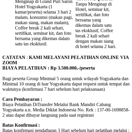
Menginap di Grand Puri Saron
Tanpa Menginap di
Hotel Yogyakarta (1
Hotel, seminar kit,
kamar/peserta) selama 3 hari 2
sertifikat, dan foto
malam, konsumsi (makan pagi,
bersama yang
makan siang, makan malam),
dikemas dalam satu
Coffee break 2 kali sehari,
tas eksklusif, Coffee
sertifikat, seminar kit, dan foto
break 2 kali sehari
bersama yang dikemas dalam
dengan makan siang
satu tas eksklusif.
di hotel selama 2 hari.
CATATAN
:
KAMI MELAYANI PELATIHAN ONLINE VIA
ZOOM
BIAYA PELATIHAN : Rp 3.500.000,-/peserta
Bagi peserta Group Minimal 5 orang untuk wilayah Yogyakarta dan
Minimal 10 orang di luar Yogyakarta dapat request untuk tempat dan
waktunya (konfirmasi 7 hari sebelum hari pelaksanaan)
Cara Pembayaran :
Biaya Pelatihan DiTransfer Melalui Bank Mandiri Cabang
Yogyakarta a.n. Media Diklat Indonesia No. Rek : 137-00-1698858-
2 atau dapat dibayar langsung pada saat registrasi
Batas Konfirmasi :
Batas konfirmasi pendaftaran 3 Hari sebelum hari pelatihan melalui :