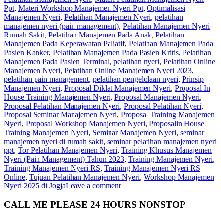
Ppt
,
Materi Workshop Manajemen Nyeri Ppt
,
Optimalisasi
Manajemen Nyeri
,
Pelatihan Manajemen Nyeri
,
pelatihan
manajemen nyeri (pain management)
,
Pelatihan Manajemen Nyeri
Rumah Sakit
,
Pelatihan Manajemen Pada Anak
,
Pelatihan
Manajemen Pada Keperawatan Paliatif
,
Pelatihan Manajemen Pada
Pasien Kanker
,
Pelatihan Manajemen Pada Pasien Kritis
,
Pelatihan
Manajemen Pada Pasien Terminal
,
pelatihan nyeri
,
Pelatihan Online
Manajemen Nyeri
,
Pelatihan Online Manajemen Nyeri 2023
,
pelatihan pain management
,
pelatihan pengelolaan nyeri
,
Prinsip
Manajemen Nyeri
,
Proposal Diklat Manajemen Nyeri
,
Proposal In
House Training Manajemen Nyeri
,
Proposal Manajemen Nyeri
,
Proposal Pelatihan Manajemen Nyeri
,
Proposal Pelatihan Nyeri
,
Proposal Seminar Manajemen Nyeri
,
Proposal Training Manajemen
Nyeri
,
Proposal Workshop Manajemen Nyeri
,
Proposalin House
Training Manajemen Nyeri
,
Seminar Manajemen Nyeri
,
seminar
manajemen nyeri di rumah sakit
,
seminar pelatihan manajemen nyeri
ppt
,
Tor Pelatihan Manajemen Nyeri
,
Training Khusus Manajemen
Nyeri (Pain Management) Tahun 2023
,
Training Manajemen Nyeri
,
Training Manajemen Nyeri RS
,
Training Manajemen Nyeri RS
Online
,
Tujuan Pelatihan Manajemen Nyeri
,
Workshop Manajemen
Nyeri 2025 di Jogja
Leave a comment
CALL ME PLEASE 24 HOURS NONSTOP