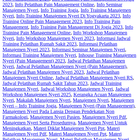
2023
,
Info Pelatihan Pain Management Online
,
Info Seminar
Manajemen Nyeri
,
Info Training Jogja
,
Info Training Manajemen
Nyeri
,
Info Training Manajemen Nyeri Di Yogyakarta 2023
,
Info
Training Online Pain Management 2023
,
Info Training Pain
Management
,
Info Training Pain Management Di Jogja 2023
,
Info
Training Pain Management Online
,
Info Workshop Manajemen
Nyeri
,
Info Workshop Manajemen Nyeri 2023
,
Informasi Jadwal
Training Pelatihan Rumah Sakit 2023
,
Informasi Pelatihan
Manajemen Nyeri 2023
,
Informasi Seminar Manajemen Nyeri
,
Informasi Training Manajemen Nyeri
,
Inhouse Training Manajemen
Nyeri (Pain Management) 2023
,
Jadwal Pelatihan Manajemen
Nyeri
,
Jadwal Pelatihan Manajemen Nyeri (Pain Management)
,
Jadwal Pelatihan Manajemen Nyeri 2023
,
Jadwal Pelatihan
Manajemen Nyeri Online
,
Jadwal Pelatihan Manajemen Nyeri RS
,
Jadwal Pelatihan Rumah Sakit Tahun 2023
,
Jadwal Training
Manajemen Nyeri
,
Jadwal Workshop Manajemen Nyeri
,
Jadwal
Workshop Manajemen Nyeri 2025
,
Kerangka Acuan Manajemen
Nyeri
,
Makalah Manajemen Nyeri
,
Manajemen Nyeri
,
Manajemen
Nyeri – Info Training Jogja
,
Manajemen Nyeri (Pain Management)
,
Manajemen Nyeri Pada Lansia Dengan Pendekatan Non
Farmakologi
,
Manajemen Nyeri Pasien
,
Manajemen Nyeri Pdf
,
Manajemen Nyeri Serta Prosedurnya
,
Manajemen Nyeri Untuk
Meningkatkan
,
Materi Diklat Manajemen Nyeri Ppt
,
Materi
Manajemen Nyeri Pdf
,
Materi Manajemen Nyeri Ppt
,
Materi
Pelatihan Manajemen Nyeri
,
Materi Pelatihan Manajemen Nyeri