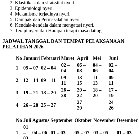
Klasifikasi dan sifat-sifat nyeri.
Epidemiologi nyeri.
Mekanisme terjadinya nyeri.
Dampak dan Permasalahan nyeri.
Kendala-kendala dalam mengatasi nyeri.
Terapi nyeri dan Harapan terapi masa dating.
JADWAL TANGGAL DAN TEMPAT PELAKSANAAN
PELATIHAN 2026
No
Januari
Februari
Maret
April
Mei
Juni
02 –
06 –
04 –
02 –
1
05 – 07
02 – 04
04
08
06
04
09 –
13 –
11 –
09 –
2
12 – 14
09 – 11
11
15
13
11
26 –
20 –
18 –
17 –
3
19 – 21
18 – 20
28
22
20
19
27 –
24 –
4
26 – 28
25 – 27
29
26
No
Juli
Agustus
September
Oktober
November
Desember
01
1
–
04 – 06
01 – 03
05 – 07
03 – 05
01 – 03
03