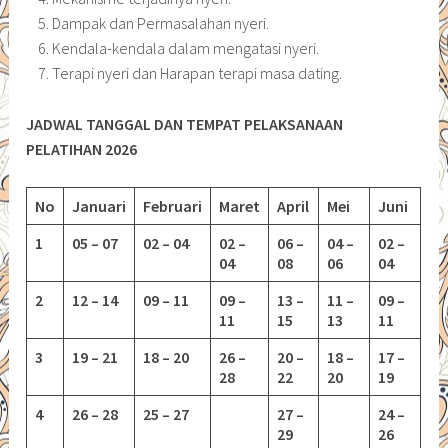
Dampak dan Permasalahan nyeri.
Kendala-kendala dalam mengatasi nyeri.
Terapi nyeri dan Harapan terapi masa dating.
JADWAL TANGGAL DAN TEMPAT PELAKSANAAN
PELATIHAN 2026
No
Januari
Februari
Maret
April
Mei
Juni
1
05 – 07
02 – 04
02 –
06 –
04 –
02 –
04
08
06
04
2
12 – 14
09 – 11
09 –
13 –
11 –
09 –
11
15
13
11
3
19 – 21
18 – 20
26 –
20 –
18 –
17 –
28
22
20
19
4
26 – 28
25 – 27
27 –
24 –
29
26