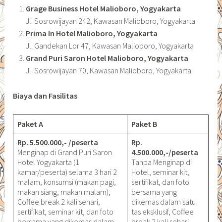
Grage Business Hotel Malioboro, Yogyakarta
Jl. Sosrowijayan 242, Kawasan Malioboro, Yogyakarta
Prima In Hotel Malioboro, Yogyakarta
Jl. Gandekan Lor 47, Kawasan Malioboro, Yogyakarta
Grand Puri Saron Hotel Malioboro, Yogyakarta
Jl. Sosrowijayan 70, Kawasan Malioboro, Yogyakarta
Biaya dan Fasilitas
Paket A
Paket B
Rp. 5.500.000,- /peserta
Rp.
Menginap di Grand Puri Saron
4.500.000,-/peserta
Hotel Yogyakarta (1
Tanpa Menginap di
kamar/peserta) selama 3 hari 2
Hotel, seminar kit,
malam, konsumsi (makan pagi,
sertifikat, dan foto
makan siang, makan malam),
bersama yang
Coffee break 2 kali sehari,
dikemas dalam satu
sertifikat, seminar kit, dan foto
tas eksklusif, Coffee
bersama yang dikemas dalam
break 2 kali sehari