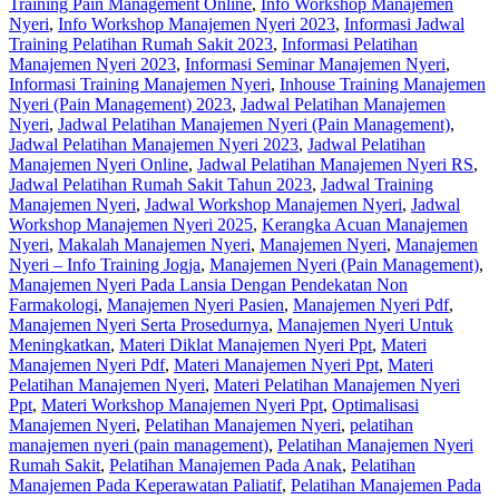
Training Pain Management Online
,
Info Workshop Manajemen
Nyeri
,
Info Workshop Manajemen Nyeri 2023
,
Informasi Jadwal
Training Pelatihan Rumah Sakit 2023
,
Informasi Pelatihan
Manajemen Nyeri 2023
,
Informasi Seminar Manajemen Nyeri
,
Informasi Training Manajemen Nyeri
,
Inhouse Training Manajemen
Nyeri (Pain Management) 2023
,
Jadwal Pelatihan Manajemen
Nyeri
,
Jadwal Pelatihan Manajemen Nyeri (Pain Management)
,
Jadwal Pelatihan Manajemen Nyeri 2023
,
Jadwal Pelatihan
Manajemen Nyeri Online
,
Jadwal Pelatihan Manajemen Nyeri RS
,
Jadwal Pelatihan Rumah Sakit Tahun 2023
,
Jadwal Training
Manajemen Nyeri
,
Jadwal Workshop Manajemen Nyeri
,
Jadwal
Workshop Manajemen Nyeri 2025
,
Kerangka Acuan Manajemen
Nyeri
,
Makalah Manajemen Nyeri
,
Manajemen Nyeri
,
Manajemen
Nyeri – Info Training Jogja
,
Manajemen Nyeri (Pain Management)
,
Manajemen Nyeri Pada Lansia Dengan Pendekatan Non
Farmakologi
,
Manajemen Nyeri Pasien
,
Manajemen Nyeri Pdf
,
Manajemen Nyeri Serta Prosedurnya
,
Manajemen Nyeri Untuk
Meningkatkan
,
Materi Diklat Manajemen Nyeri Ppt
,
Materi
Manajemen Nyeri Pdf
,
Materi Manajemen Nyeri Ppt
,
Materi
Pelatihan Manajemen Nyeri
,
Materi Pelatihan Manajemen Nyeri
Ppt
,
Materi Workshop Manajemen Nyeri Ppt
,
Optimalisasi
Manajemen Nyeri
,
Pelatihan Manajemen Nyeri
,
pelatihan
manajemen nyeri (pain management)
,
Pelatihan Manajemen Nyeri
Rumah Sakit
,
Pelatihan Manajemen Pada Anak
,
Pelatihan
Manajemen Pada Keperawatan Paliatif
,
Pelatihan Manajemen Pada