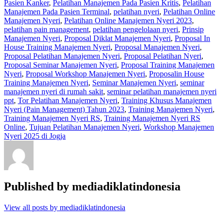
Pasien Kanker
,
Pelatihan Manajemen Pada Pasien Kritis
,
Pelatihan
Manajemen Pada Pasien Terminal
,
pelatihan nyeri
,
Pelatihan Online
Manajemen Nyeri
,
Pelatihan Online Manajemen Nyeri 2023
,
pelatihan pain management
,
pelatihan pengelolaan nyeri
,
Prinsip
Manajemen Nyeri
,
Proposal Diklat Manajemen Nyeri
,
Proposal In
House Training Manajemen Nyeri
,
Proposal Manajemen Nyeri
,
Proposal Pelatihan Manajemen Nyeri
,
Proposal Pelatihan Nyeri
,
Proposal Seminar Manajemen Nyeri
,
Proposal Training Manajemen
Nyeri
,
Proposal Workshop Manajemen Nyeri
,
Proposalin House
Training Manajemen Nyeri
,
Seminar Manajemen Nyeri
,
seminar
manajemen nyeri di rumah sakit
,
seminar pelatihan manajemen nyeri
ppt
,
Tor Pelatihan Manajemen Nyeri
,
Training Khusus Manajemen
Nyeri (Pain Management) Tahun 2023
,
Training Manajemen Nyeri
,
Training Manajemen Nyeri RS
,
Training Manajemen Nyeri RS
Online
,
Tujuan Pelatihan Manajemen Nyeri
,
Workshop Manajemen
Nyeri 2025 di Jogja
Published by
mediadiklatindonesia
View all posts by mediadiklatindonesia