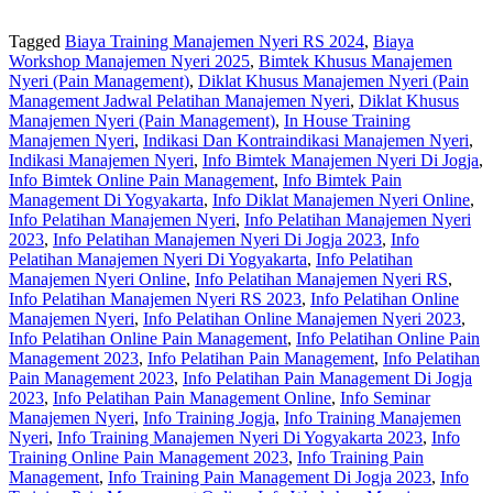
Tagged
Biaya Training Manajemen Nyeri RS 2024
,
Biaya
Workshop Manajemen Nyeri 2025
,
Bimtek Khusus Manajemen
Nyeri (Pain Management)
,
Diklat Khusus Manajemen Nyeri (Pain
Management Jadwal Pelatihan Manajemen Nyeri
,
Diklat Khusus
Manajemen Nyeri (Pain Management)
,
In House Training
Manajemen Nyeri
,
Indikasi Dan Kontraindikasi Manajemen Nyeri
,
Indikasi Manajemen Nyeri
,
Info Bimtek Manajemen Nyeri Di Jogja
,
Info Bimtek Online Pain Management
,
Info Bimtek Pain
Management Di Yogyakarta
,
Info Diklat Manajemen Nyeri Online
,
Info Pelatihan Manajemen Nyeri
,
Info Pelatihan Manajemen Nyeri
2023
,
Info Pelatihan Manajemen Nyeri Di Jogja 2023
,
Info
Pelatihan Manajemen Nyeri Di Yogyakarta
,
Info Pelatihan
Manajemen Nyeri Online
,
Info Pelatihan Manajemen Nyeri RS
,
Info Pelatihan Manajemen Nyeri RS 2023
,
Info Pelatihan Online
Manajemen Nyeri
,
Info Pelatihan Online Manajemen Nyeri 2023
,
Info Pelatihan Online Pain Management
,
Info Pelatihan Online Pain
Management 2023
,
Info Pelatihan Pain Management
,
Info Pelatihan
Pain Management 2023
,
Info Pelatihan Pain Management Di Jogja
2023
,
Info Pelatihan Pain Management Online
,
Info Seminar
Manajemen Nyeri
,
Info Training Jogja
,
Info Training Manajemen
Nyeri
,
Info Training Manajemen Nyeri Di Yogyakarta 2023
,
Info
Training Online Pain Management 2023
,
Info Training Pain
Management
,
Info Training Pain Management Di Jogja 2023
,
Info