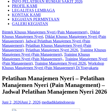
INFO PELATIHAN RUMAH SAKIT 2026
PROFIL KAMI
LEGALITAS LEMBAGA
KONTAK KAMI
KEGIATAN PERMINTAAN
GALERI KEGIATAN
Bimtek Khusus Manajemen Nyeri (Pain Management),
,
Diklat
Khusus Manajemen Nyeri
,
Diklat Khusus Manajemen Nyeri (Pain
Management)
,
Jadwal Pelatihan Manajemen Nyeri (Pain
Management)
,
Pelatihan Khusus Manajemen Nyeri (Pain
Management)
,
Pelatihan Manajemen Nyeri 2026
,
Training Khusus
Manajemen Nyeri (Pain Management)
,
Training Khusus
Manajemen Nyeri (Pain Management),
,
Training Manajemen Nyeri
(Pain Management)
,
Training Manajemen Nyeri 2026
,
Workshop
Khusus Manajemen Nyeri (Pain Management) Di Yogyakarta
Pelatihan Manajemen Nyeri – Pelatihan
Manajemen Nyeri (Pain Management) –
Jadwal Pelatihan Manajemen Nyeri 2026
Juni 2, 2026
Juni 2, 2026
mediadiklatindonesia