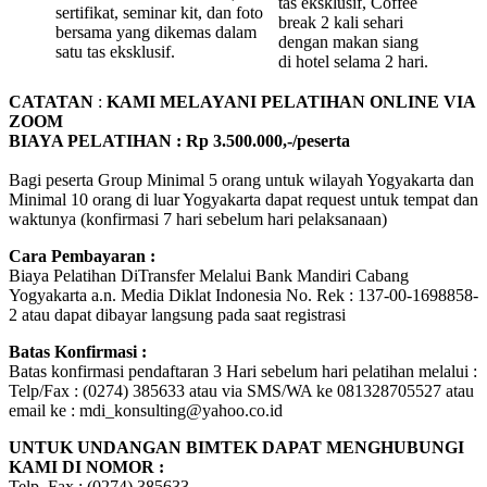
tas eksklusif, Coffee
sertifikat, seminar kit, dan foto
break 2 kali sehari
bersama yang dikemas dalam
dengan makan siang
satu tas eksklusif.
di hotel selama 2 hari.
CATATAN
:
KAMI MELAYANI PELATIHAN ONLINE VIA
ZOOM
BIAYA PELATIHAN : Rp 3.500.000,-/peserta
Bagi peserta Group Minimal 5 orang untuk wilayah Yogyakarta dan
Minimal 10 orang di luar Yogyakarta dapat request untuk tempat dan
waktunya (konfirmasi 7 hari sebelum hari pelaksanaan)
Cara Pembayaran :
Biaya Pelatihan DiTransfer Melalui Bank Mandiri Cabang
Yogyakarta a.n. Media Diklat Indonesia No. Rek : 137-00-1698858-
2 atau dapat dibayar langsung pada saat registrasi
Batas Konfirmasi :
Batas konfirmasi pendaftaran 3 Hari sebelum hari pelatihan melalui :
Telp/Fax : (0274) 385633 atau via SMS/WA ke 081328705527 atau
email ke : mdi_konsulting@yahoo.co.id
UNTUK UNDANGAN BIMTEK DAPAT MENGHUBUNGI
KAMI DI NOMOR :
Telp. Fax : (0274) 385633