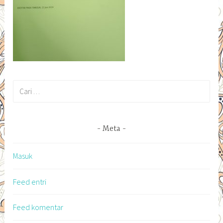
Cari
untuk:
Meta
Masuk
Feed entri
Feed komentar