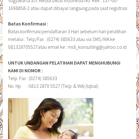
Yogyakarta a.n. Media Diklat Indonesia No. Rek : 137-00-
1698858-2 atau dapat dibayar langsung pada saat registrasi
Batas Konfirmasi :
Batas konfirmasi pendaftaran 3 Hari sebelum hari pelatihan
melalui : Telp/Fax : (0274) 385633 atau via SMS/WA ke
081328705527atau email ke : mdi_konsulting@yahoo.co.id
UNTUK UNDANGAN PELATIHAN DAPAT MENGHUBUNGI
KAMI DI NOMOR :
Telp. Fax : (0274) 385633
No. Hp : 0813 2870 5527 (Telp. & WA) (Iqbal)