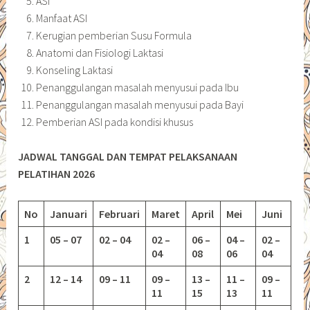
ASI
Manfaat ASI
Kerugian pemberian Susu Formula
Anatomi dan Fisiologi Laktasi
Konseling Laktasi
Penanggulangan masalah menyusui pada Ibu
Penanggulangan masalah menyusui pada Bayi
Pemberian ASI pada kondisi khusus
JADWAL TANGGAL DAN TEMPAT PELAKSANAAN
PELATIHAN 2026
No
Januari
Februari
Maret
April
Mei
Juni
1
05 – 07
02 – 04
02 –
06 –
04 –
02 –
04
08
06
04
2
12 – 14
09 – 11
09 –
13 –
11 –
09 –
11
15
13
11