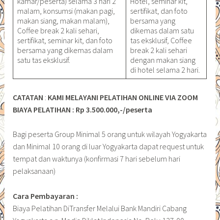
kamar/peserta) selama 3 hari 2
Hotel, seminar kit,
malam, konsumsi (makan pagi,
sertifikat, dan foto
makan siang, makan malam),
bersama yang
Coffee break 2 kali sehari,
dikemas dalam satu
sertifikat, seminar kit, dan foto
tas eksklusif, Coffee
bersama yang dikemas dalam
break 2 kali sehari
satu tas eksklusif.
dengan makan siang
di hotel selama 2 hari.
CATATAN
:
KAMI MELAYANI PELATIHAN ONLINE VIA ZOOM
BIAYA PELATIHAN : Rp 3.500.000,-/peserta
Bagi peserta Group Minimal 5 orang untuk wilayah Yogyakarta
dan Minimal 10 orang di luar Yogyakarta dapat request untuk
tempat dan waktunya (konfirmasi 7 hari sebelum hari
pelaksanaan)
Cara Pembayaran :
Biaya Pelatihan DiTransfer Melalui Bank Mandiri Cabang