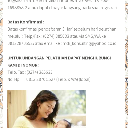
Yogyakarta a.n. Media Diklat Indonesia No. Rek : 137-00-
1698858-2 atau dapat dibayar langsung pada saat registrasi
Batas Konfirmasi :
Batas konfirmasi pendaftaran 3 Hari sebelum hari pelatihan
melalui : Telp/Fax : (0274) 385633 atau via SMS/WA ke
081328705527atau email ke : mdi_konsulting@yahoo.co.id
UNTUK UNDANGAN PELATIHAN DAPAT MENGHUBUNGI
KAMI DI NOMOR :
Telp. Fax : (0274) 385633
No. Hp : 0813 2870 5527 (Telp. & WA) (Iqbal)