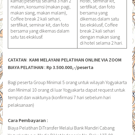
kamar/peserta) selama 3 hari 2
Hotel, seminar kit,
malam, konsumsi (makan pagi,
sertifikat, dan foto
makan siang, makan malam),
bersama yang
Coffee break 2 kali sehari,
dikemas dalam satu
sertifikat, seminar kit, dan foto
tas eksklusif, Coffee
bersama yang dikemas dalam
break 2 kali sehari
satu tas eksklusif.
dengan makan siang
di hotel selama 2 hari.
CATATAN
:
KAMI MELAYANI PELATIHAN ONLINE VIA ZOOM
BIAYA PELATIHAN : Rp 3.500.000,-/peserta
Bagi peserta Group Minimal 5 orang untuk wilayah Yogyakarta
dan Minimal 10 orang di luar Yogyakarta dapat request untuk
tempat dan waktunya (konfirmasi 7 hari sebelum hari
pelaksanaan)
Cara Pembayaran :
Biaya Pelatihan DiTransfer Melalui Bank Mandiri Cabang