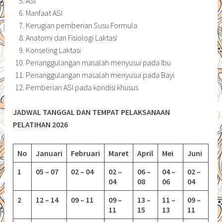
ASI
Manfaat ASI
Kerugian pemberian Susu Formula
Anatomi dan Fisiologi Laktasi
Konseling Laktasi
Penanggulangan masalah menyusui pada Ibu
Penanggulangan masalah menyusui pada Bayi
Pemberian ASI pada kondisi khusus
JADWAL TANGGAL DAN TEMPAT PELAKSANAAN
PELATIHAN 2026
No
Januari
Februari
Maret
April
Mei
Juni
1
05 – 07
02 – 04
02 –
06 –
04 –
02 –
04
08
06
04
2
12 – 14
09 – 11
09 –
13 –
11 –
09 –
11
15
13
11