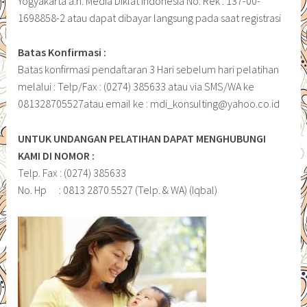
Yogyakarta a.n. Media Diklat Indonesia No. Rek : 137-00-
1698858-2 atau dapat dibayar langsung pada saat registrasi
Batas Konfirmasi :
Batas konfirmasi pendaftaran 3 Hari sebelum hari pelatihan
melalui : Telp/Fax : (0274) 385633 atau via SMS/WA ke
081328705527atau email ke : mdi_konsulting@yahoo.co.id
UNTUK UNDANGAN PELATIHAN DAPAT MENGHUBUNGI
KAMI DI NOMOR :
Telp. Fax : (0274) 385633
No. Hp : 0813 2870 5527 (Telp. & WA) (Iqbal)