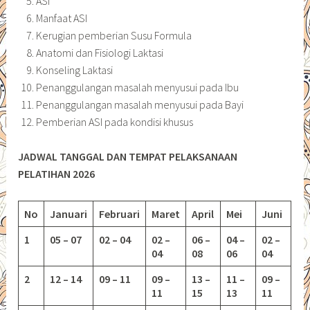
ASI
Manfaat ASI
Kerugian pemberian Susu Formula
Anatomi dan Fisiologi Laktasi
Konseling Laktasi
Penanggulangan masalah menyusui pada Ibu
Penanggulangan masalah menyusui pada Bayi
Pemberian ASI pada kondisi khusus
JADWAL TANGGAL DAN TEMPAT PELAKSANAAN
PELATIHAN 2026
No
Januari
Februari
Maret
April
Mei
Juni
1
05 – 07
02 – 04
02 –
06 –
04 –
02 –
04
08
06
04
2
12 – 14
09 – 11
09 –
13 –
11 –
09 –
11
15
13
11