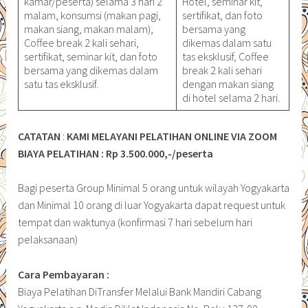
kamar/peserta) selama 3 hari 2
Hotel, seminar kit,
malam, konsumsi (makan pagi,
sertifikat, dan foto
makan siang, makan malam),
bersama yang
Coffee break 2 kali sehari,
dikemas dalam satu
sertifikat, seminar kit, dan foto
tas eksklusif, Coffee
bersama yang dikemas dalam
break 2 kali sehari
satu tas eksklusif.
dengan makan siang
di hotel selama 2 hari.
CATATAN
:
KAMI MELAYANI PELATIHAN ONLINE VIA ZOOM
BIAYA PELATIHAN : Rp 3.500.000,-/peserta
Bagi peserta Group Minimal 5 orang untuk wilayah Yogyakarta
dan Minimal 10 orang di luar Yogyakarta dapat request untuk
tempat dan waktunya (konfirmasi 7 hari sebelum hari
pelaksanaan)
Cara Pembayaran :
Biaya Pelatihan DiTransfer Melalui Bank Mandiri Cabang