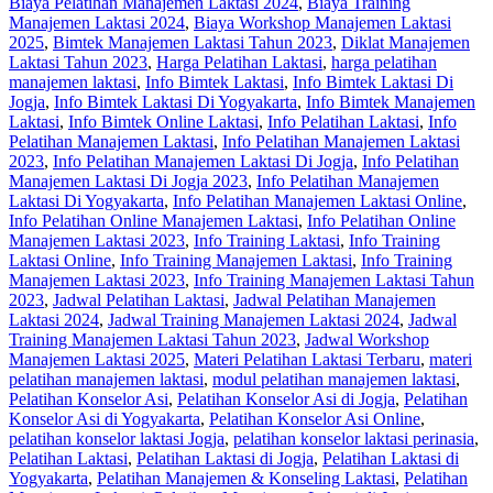
Biaya Pelatihan Manajemen Laktasi 2024
,
Biaya Training
Manajemen Laktasi 2024
,
Biaya Workshop Manajemen Laktasi
2025
,
Bimtek Manajemen Laktasi Tahun 2023
,
Diklat Manajemen
Laktasi Tahun 2023
,
Harga Pelatihan Laktasi
,
harga pelatihan
manajemen laktasi
,
Info Bimtek Laktasi
,
Info Bimtek Laktasi Di
Jogja
,
Info Bimtek Laktasi Di Yogyakarta
,
Info Bimtek Manajemen
Laktasi
,
Info Bimtek Online Laktasi
,
Info Pelatihan Laktasi
,
Info
Pelatihan Manajemen Laktasi
,
Info Pelatihan Manajemen Laktasi
2023
,
Info Pelatihan Manajemen Laktasi Di Jogja
,
Info Pelatihan
Manajemen Laktasi Di Jogja 2023
,
Info Pelatihan Manajemen
Laktasi Di Yogyakarta
,
Info Pelatihan Manajemen Laktasi Online
,
Info Pelatihan Online Manajemen Laktasi
,
Info Pelatihan Online
Manajemen Laktasi 2023
,
Info Training Laktasi
,
Info Training
Laktasi Online
,
Info Training Manajemen Laktasi
,
Info Training
Manajemen Laktasi 2023
,
Info Training Manajemen Laktasi Tahun
2023
,
Jadwal Pelatihan Laktasi
,
Jadwal Pelatihan Manajemen
Laktasi 2024
,
Jadwal Training Manajemen Laktasi 2024
,
Jadwal
Training Manajemen Laktasi Tahun 2023
,
Jadwal Workshop
Manajemen Laktasi 2025
,
Materi Pelatihan Laktasi Terbaru
,
materi
pelatihan manajemen laktasi
,
modul pelatihan manajemen laktasi
,
Pelatihan Konselor Asi
,
Pelatihan Konselor Asi di Jogja
,
Pelatihan
Konselor Asi di Yogyakarta
,
Pelatihan Konselor Asi Online
,
pelatihan konselor laktasi Jogja
,
pelatihan konselor laktasi perinasia
,
Pelatihan Laktasi
,
Pelatihan Laktasi di Jogja
,
Pelatihan Laktasi di
Yogyakarta
,
Pelatihan Manajemen & Konseling Laktasi
,
Pelatihan