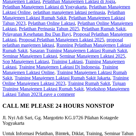
Manajemen Laktasi
,
Pelatihan Manajemen Laktasi di Jogja
,
Pelatihan Manajemen Laktasi di Yogyakarta
,
Pelatihan Manajemen
Laktasi Online
,
pelatihan manajemen laktasi perinasia
,
Pelatihan
Manajemen Laktasi Rumah Sakit
,
Pelatihan Manajemen Laktasi
Tahun 2023
,
Pelatihan Online Laktasi
,
Pelatihan Online Manajemen
Laktasi
,
Pelatihan Perinasia Tahun 2025
,
Pelatihan Rumah Sakit
,
Pelayanan Kesehatan Ibu Dan Bayi
,
Proposal Pelatihan Manajemen
Laktasi
,
Proposal Pelatihan Manajemen Laktasi 2025
,
proposal
pelatihan manjemen laktasi
,
Running Pelatihan Manajemen Laktasi
Rumah Sakit
,
Sasaran Training Manajemen Laktasi Rumah Sakit
,
Seminar Manajemen Laktasi
,
Seminar Manajemen Laktasi 2025
,
Sop Manajemen Laktasi
,
Training Laktasi
,
Training Manajemen
Laktasi
,
Training Manajemen Laktasi Di Indonesia
,
Training
Manajemen Laktasi Online
,
Training Manajemen Laktasi Rumah
Sakit
,
Training Manajemen Laktasi Rumah Sakit Jakarta
,
Training
Online Manajemen Laktasi 2023
,
Training Rumah Sakit
,
Tujuan
Training Manajemen Laktasi Rumah Sakit
,
Workshop Manajemen
Laktasi Tahun 2023
Leave a comment
CALL ME PLEASE 24 HOURS NONSTOP
Jl. Nyi Adi Sari, Gg. Margotirto KG.I/726 Pilahan Kotagede
Yogyakarta
Untuk Informasi Pelatihan, Bimtek, Diklat, Training, Seminar Tahun