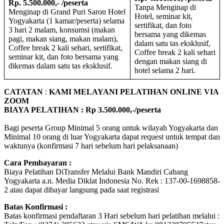
Rp. 5.500.000,- /peserta
Tanpa Menginap di
Menginap di Grand Puri Saron Hotel
Hotel, seminar kit,
Yogyakarta (1 kamar/peserta) selama
sertifikat, dan foto
3 hari 2 malam, konsumsi (makan
bersama yang dikemas
pagi, makan siang, makan malam),
dalam satu tas eksklusif,
Coffee break 2 kali sehari, sertifikat,
Coffee break 2 kali sehari
seminar kit, dan foto bersama yang
dengan makan siang di
dikemas dalam satu tas eksklusif.
hotel selama 2 hari.
CATATAN
:
KAMI MELAYANI PELATIHAN ONLINE VIA
ZOOM
BIAYA PELATIHAN : Rp 3.500.000,-/peserta
Bagi peserta Group Minimal 5 orang untuk wilayah Yogyakarta dan
Minimal 10 orang di luar Yogyakarta dapat request untuk tempat dan
waktunya (konfirmasi 7 hari sebelum hari pelaksanaan)
Cara Pembayaran :
Biaya Pelatihan DiTransfer Melalui Bank Mandiri Cabang
Yogyakarta a.n. Media Diklat Indonesia No. Rek : 137-00-1698858-
2 atau dapat dibayar langsung pada saat registrasi
Batas Konfirmasi :
Batas konfirmasi pendaftaran 3 Hari sebelum hari pelatihan melalui :