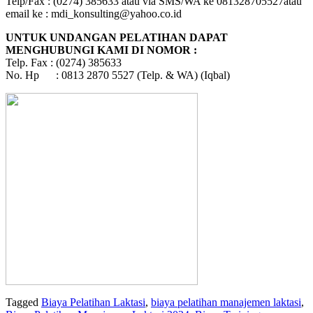
Telp/Fax : (0274) 385633 atau via SMS/WA ke 081328705527atau
email ke : mdi_konsulting@yahoo.co.id
UNTUK UNDANGAN PELATIHAN DAPAT
MENGHUBUNGI KAMI DI NOMOR :
Telp. Fax : (0274) 385633
No. Hp : 0813 2870 5527 (Telp. & WA) (Iqbal)
Tagged
Biaya Pelatihan Laktasi
,
biaya pelatihan manajemen laktasi
,