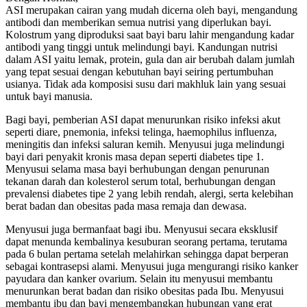
ASI merupakan cairan yang mudah dicerna oleh bayi, mengandung
antibodi dan memberikan semua nutrisi yang diperlukan bayi.
Kolostrum yang diproduksi saat bayi baru lahir mengandung kadar
antibodi yang tinggi untuk melindungi bayi. Kandungan nutrisi
dalam ASI yaitu lemak, protein, gula dan air berubah dalam jumlah
yang tepat sesuai dengan kebutuhan bayi seiring pertumbuhan
usianya. Tidak ada komposisi susu dari makhluk lain yang sesuai
untuk bayi manusia.
Bagi bayi, pemberian ASI dapat menurunkan risiko infeksi akut
seperti diare, pnemonia, infeksi telinga, haemophilus influenza,
meningitis dan infeksi saluran kemih. Menyusui juga melindungi
bayi dari penyakit kronis masa depan seperti diabetes tipe 1.
Menyusui selama masa bayi berhubungan dengan penurunan
tekanan darah dan kolesterol serum total, berhubungan dengan
prevalensi diabetes tipe 2 yang lebih rendah, alergi, serta kelebihan
berat badan dan obesitas pada masa remaja dan dewasa.
Menyusui juga bermanfaat bagi ibu. Menyusui secara eksklusif
dapat menunda kembalinya kesuburan seorang pertama, terutama
pada 6 bulan pertama setelah melahirkan sehingga dapat berperan
sebagai kontrasepsi alami. Menyusui juga mengurangi risiko kanker
payudara dan kanker ovarium. Selain itu menyusui membantu
menurunkan berat badan dan risiko obesitas pada Ibu. Menyusui
membantu ibu dan bayi mengembangkan hubungan yang erat