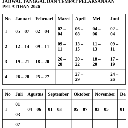
JADWAL TANGGAL DAN TEMPAT PELAKSANAAN
PELATIHAN 2026
No
Januari
Februari
Maret
April
Mei
Juni
02 –
06 –
04 –
02 –
1
05 – 07
02 – 04
04
08
06
04
09 –
13 –
11 –
09 –
2
12 – 14
09 – 11
11
15
13
11
26 –
20 –
18 –
17 –
3
19 – 21
18 – 20
28
22
20
19
27 –
24 –
4
26 – 28
25 – 27
29
26
No
Juli
Agustus
September
Oktober
November
Des
01
1
–
04 – 06
01 – 03
05 – 07
03 – 05
01 –
03
07