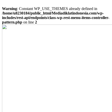
Warning
: Constant WP_USE_THEMES already defined in
/home/u8230184/public_html/Mediadiklatindonesia.com/wp-
includes/rest-api/endpoints/class-wp-rest-menu-items-controller-
pattern.php
on line
2
Skip
to
content