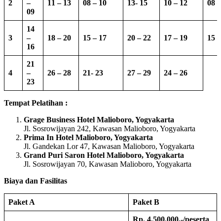
2
–
11 – 13
08 – 10
13-
15
10 – 12
08 –
09
14
3
–
18 – 20
15 – 17
20 – 22
17 – 19
15 –
16
21
4
–
26 – 28
21- 23
27 – 29
24 – 26
23
Tempat Pelatihan :
Grage Business Hotel Malioboro, Yogyakarta
Jl. Sosrowijayan 242, Kawasan Malioboro, Yogyakarta
Prima In Hotel Malioboro, Yogyakarta
Jl. Gandekan Lor 47, Kawasan Malioboro, Yogyakarta
Grand Puri Saron Hotel Malioboro, Yogyakarta
Jl. Sosrowijayan 70, Kawasan Malioboro, Yogyakarta
Biaya dan Fasilitas
Paket A
Paket B
Rp. 4.500.000,-/peserta