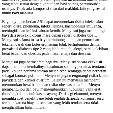
yang tepat sesuai dengan kebutuhan bayi seiring pertumbuhan
usianya. Tidak ada komposisi susu dari makhluk lain yang sesuai
untuk bayi manusia.
Bagi bayi, pemberian ASI dapat menurunkan risiko infeksi akut
seperti diare, pnemonia, infeksi telinga, haemophilus influenza,
meningitis dan infeksi saluran kemih. Menyusui juga melindungi
bayi dari penyakit kronis masa depan seperti diabetes tipe 1.
Menyusui selama masa bayi berhubungan dengan penurunan
tekanan darah dan kolesterol serum total, berhubungan dengan
prevalensi diabetes tipe 2 yang lebih rendah, alergi, serta kelebihan
berat badan dan obesitas pada masa remaja dan dewasa.
Menyusui juga bermanfaat bagi ibu. Menyusui secara eksklusif
dapat menunda kembalinya kesuburan seorang pertama, terutama
pada 6 bulan pertama setelah melahirkan sehingga dapat berperan
sebagai kontrasepsi alami. Menyusui juga mengurangi risiko kanker
payudara dan kanker ovarium. Selain itu menyusui membantu
menurunkan berat badan dan risiko obesitas pada Ibu. Menyusui
membantu ibu dan bayi mengembangkan hubungan yang erat
(bonding) dan penuh kasih sayang. Dari segi ekonomi, menyusui
memiliki cost-benefit yang lebih rendah daripada konsumsi susu
formula karena biaya kesehatan yang lebih rendah serta tidak
menghasilkan bahan limbah.