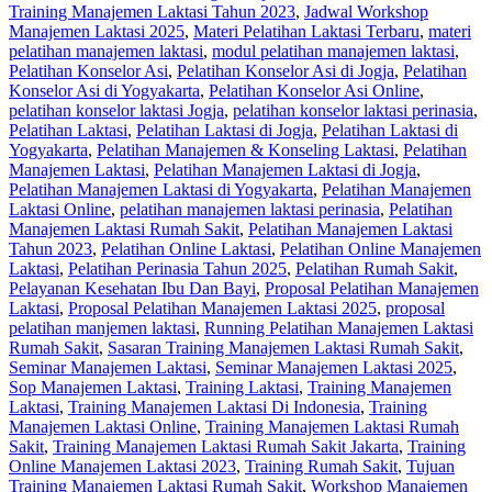
Training Manajemen Laktasi Tahun 2023
,
Jadwal Workshop
Manajemen Laktasi 2025
,
Materi Pelatihan Laktasi Terbaru
,
materi
pelatihan manajemen laktasi
,
modul pelatihan manajemen laktasi
,
Pelatihan Konselor Asi
,
Pelatihan Konselor Asi di Jogja
,
Pelatihan
Konselor Asi di Yogyakarta
,
Pelatihan Konselor Asi Online
,
pelatihan konselor laktasi Jogja
,
pelatihan konselor laktasi perinasia
,
Pelatihan Laktasi
,
Pelatihan Laktasi di Jogja
,
Pelatihan Laktasi di
Yogyakarta
,
Pelatihan Manajemen & Konseling Laktasi
,
Pelatihan
Manajemen Laktasi
,
Pelatihan Manajemen Laktasi di Jogja
,
Pelatihan Manajemen Laktasi di Yogyakarta
,
Pelatihan Manajemen
Laktasi Online
,
pelatihan manajemen laktasi perinasia
,
Pelatihan
Manajemen Laktasi Rumah Sakit
,
Pelatihan Manajemen Laktasi
Tahun 2023
,
Pelatihan Online Laktasi
,
Pelatihan Online Manajemen
Laktasi
,
Pelatihan Perinasia Tahun 2025
,
Pelatihan Rumah Sakit
,
Pelayanan Kesehatan Ibu Dan Bayi
,
Proposal Pelatihan Manajemen
Laktasi
,
Proposal Pelatihan Manajemen Laktasi 2025
,
proposal
pelatihan manjemen laktasi
,
Running Pelatihan Manajemen Laktasi
Rumah Sakit
,
Sasaran Training Manajemen Laktasi Rumah Sakit
,
Seminar Manajemen Laktasi
,
Seminar Manajemen Laktasi 2025
,
Sop Manajemen Laktasi
,
Training Laktasi
,
Training Manajemen
Laktasi
,
Training Manajemen Laktasi Di Indonesia
,
Training
Manajemen Laktasi Online
,
Training Manajemen Laktasi Rumah
Sakit
,
Training Manajemen Laktasi Rumah Sakit Jakarta
,
Training
Online Manajemen Laktasi 2023
,
Training Rumah Sakit
,
Tujuan
Training Manajemen Laktasi Rumah Sakit
,
Workshop Manajemen