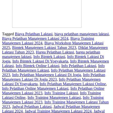
Tagged
Biaya Pelatihan Laktasi
,
biaya pelatihan manajemen laktasi
,
Biaya Pelatihan Manajemen Laktasi 2024
,
Biaya Training
Manajemen Laktasi 2024
,
Biaya Workshop Manajemen Laktasi
2025
,
Bimtek Manajemen Laktasi Tahun 2023
,
Diklat Manajemen
Laktasi Tahun 2023
,
Harga Pelatihan Laktasi
,
harga pelatihan
manajemen laktasi
,
Info Bimtek Laktasi
,
Info Bimtek Laktasi Di
Jogja
,
Info Bimtek Laktasi Di Yogyakarta
,
Info Bimtek Manajemen
Laktasi
,
Info Bimtek Online Laktasi
,
Info Pelatihan Laktasi
,
Info
Pelatihan Manajemen Laktasi
,
Info Pelatihan Manajemen Laktasi
2023
,
Info Pelatihan Manajemen Laktasi Di Jogja
,
Info Pelatihan
Manajemen Laktasi Di Jogja 2023
,
Info Pelatihan Manajemen
Laktasi Di Yogyakarta
,
Info Pelatihan Manajemen Laktasi Online
,
Info Pelatihan Online Manajemen Laktasi
,
Info Pelatihan Online
Manajemen Laktasi 2023
,
Info Training Laktasi
,
Info Training
Laktasi Online
,
Info Training Manajemen Laktasi
,
Info Training
Manajemen Laktasi 2023
,
Info Training Manajemen Laktasi Tahun
2023
,
Jadwal Pelatihan Laktasi
,
Jadwal Pelatihan Manajemen
Laktasi 2024
,
Jadwal Training Manajemen Laktasi 2024
,
Jadwal