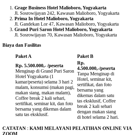
Grage Business Hotel Malioboro, Yogyakarta
Jl. Sosrowijayan 242, Kawasan Malioboro, Yogyakarta
Prima In Hotel Malioboro, Yogyakarta
Jl. Gandekan Lor 47, Kawasan Malioboro, Yogyakarta
Grand Puri Saron Hotel Malioboro, Yogyakarta
Jl. Sosrowijayan 70, Kawasan Malioboro, Yogyakarta
Biaya dan Fasilitas
Paket A
Paket B
Rp.
Rp. 5.500.000,- /peserta
4.500.000,-/peserta
Menginap di Grand Puri Saron
Tanpa Menginap di
Hotel Yogyakarta (1
Hotel, seminar kit,
kamar/peserta) selama 3 hari 2
sertifikat, dan foto
malam, konsumsi (makan pagi,
bersama yang
makan siang, makan malam),
dikemas dalam satu
Coffee break 2 kali sehari,
tas eksklusif, Coffee
sertifikat, seminar kit, dan foto
break 2 kali sehari
bersama yang dikemas dalam
dengan makan siang
satu tas eksklusif.
di hotel selama 2 hari.
CATATAN
:
KAMI MELAYANI PELATIHAN ONLINE VIA
ZOOM