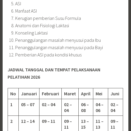
ASI
Manfaat ASI
Kerugian pemberian Susu Formula
Anatomi dan Fisiologi Laktasi
Konseling Laktasi
Penanggulangan masalah menyusui pada Ibu
Penanggulangan masalah menyusui pada Bayi
Pemberian ASI pada kondisi khusus
JADWAL TANGGAL DAN TEMPAT PELAKSANAAN
PELATIHAN 2026
No
Januari
Februari
Maret
April
Mei
Juni
1
05 – 07
02 – 04
02 –
06 –
04 –
02 –
04
08
06
04
2
12 – 14
09 – 11
09 –
13 –
11 –
09 –
11
15
13
11