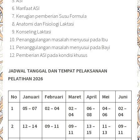
ASI
Manfaat ASI
Kerugian pemberian Susu Formula
Anatomi dan Fisiologi Laktasi
Konseling Laktasi
Penanggulangan masalah menyusui pada Ibu
Penanggulangan masalah menyusui pada Bayi
Pemberian ASI pada kondisi khusus
JADWAL TANGGAL DAN TEMPAT PELAKSANAAN
PELATIHAN 2026
No
Januari
Februari
Maret
April
Mei
Juni
1
05 – 07
02 – 04
02 –
06 –
04 –
02 –
04
08
06
04
2
12 – 14
09 – 11
09 –
13 –
11 –
09 –
11
15
13
11