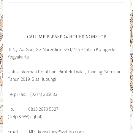
CALL ME PLEASE 24 HOURS NONSTOP
Jl. Nyi Adi Sari, Gg. Margotirto KG.I/726 Pilahan Kotagede
Yogyakarta
Untuk Informasi Pelatihan, Bimtek, Diklat, Training, Seminar
Tahun 2019 Bisa Hubungi
Telp/Fax. : (0274) 385633
Hp. : 0813 2870 5527
(Telp & WA) (Iqbal)
Email. : MDI_konsulting@yahoo.com