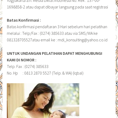
Yogyakarta a.n. Media Diklat Indonesia No. Rek : 137-00-
1698858-2 atau dapat dibayar langsung pada saat registrasi
Batas Konfirmasi :
Batas konfirmasi pendaftaran 3 Hari sebelum hari pelatihan
melalui : Telp/Fax : (0274) 385633 atau via SMS/WA ke
081328705527atau email ke : mdi_konsulting@yahoo.co.id
UNTUK UNDANGAN PELATIHAN DAPAT MENGHUBUNGI
KAMI DI NOMOR :
Telp. Fax : (0274) 385633
No. Hp : 0813 2870 5527 (Telp. & WA) (Iqbal)