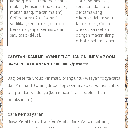
kamar/peserta) selama 3 hari 2
Hotel, seminar kit,
malam, konsumsi (makan pagi,
sertifikat, dan foto
makan siang, makan malam),
bersama yang
Coffee break 2 kali sehari,
dikemas dalam satu
sertifikat, seminar kit, dan foto
tas eksklusif, Coffee
bersama yang dikemas dalam
break 2 kali sehari
satu tas eksklusif.
dengan makan siang
di hotel selama 2 hari.
CATATAN
:
KAMI MELAYANI PELATIHAN ONLINE VIA ZOOM
BIAYA PELATIHAN : Rp 3.500.000,-/peserta
Bagi peserta Group Minimal 5 orang untuk wilayah Yogyakarta
dan Minimal 10 orang di luar Yogyakarta dapat request untuk
tempat dan waktunya (konfirmasi 7 hari sebelum hari
pelaksanaan)
Cara Pembayaran :
Biaya Pelatihan DiTransfer Melalui Bank Mandiri Cabang