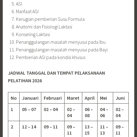
ASI
Manfaat ASI
Kerugian pemberian Susu Formula
Anatomi dan Fisiologi Laktasi
Konseling Laktasi
Penanggulangan masalah menyusui pada Ibu
Penanggulangan masalah menyusui pada Bayi
Pemberian ASI pada kondisi khusus
JADWAL TANGGAL DAN TEMPAT PELAKSANAAN
PELATIHAN 2026
No
Januari
Februari
Maret
April
Mei
Juni
1
05 – 07
02 – 04
02 –
06 –
04 –
02 –
04
08
06
04
2
12 – 14
09 – 11
09 –
13 –
11 –
09 –
11
15
13
11