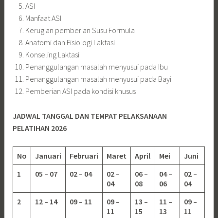
ASI
Manfaat ASI
Kerugian pemberian Susu Formula
Anatomi dan Fisiologi Laktasi
Konseling Laktasi
Penanggulangan masalah menyusui pada Ibu
Penanggulangan masalah menyusui pada Bayi
Pemberian ASI pada kondisi khusus
JADWAL TANGGAL DAN TEMPAT PELAKSANAAN
PELATIHAN 2026
No
Januari
Februari
Maret
April
Mei
Juni
1
05 – 07
02 – 04
02 –
06 –
04 –
02 –
04
08
06
04
2
12 – 14
09 – 11
09 –
13 –
11 –
09 –
11
15
13
11