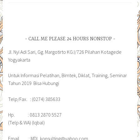
CALL ME PLEASE 24 HOURS NONSTOP
Jl. Nyi Adi Sari, Gg. Margotirto KG.I/726 Pilahan Kotagede
Yogyakarta
Untuk Informasi Pelatihan, Bimtek, Diklat, Training, Seminar
Tahun 2019 Bisa Hubungi
Telp/Fax. : (0274) 385633
Hp. : 0813 2870 5527
(Telp & WA) (Iqbal)
Email. : MDI_konsulting@yahoo.com