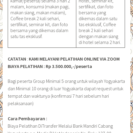
kamar/peserta) selama 3 hari 2
Hotel, seminar kit,
malam, konsumsi (makan pagi,
sertifikat, dan foto
makan siang, makan malam),
bersama yang
Coffee break 2 kali sehari,
dikemas dalam satu
sertifikat, seminar kit, dan foto
tas eksklusif, Coffee
bersama yang dikemas dalam
break 2 kali sehari
satu tas eksklusif.
dengan makan siang
di hotel selama 2 hari.
CATATAN
:
KAMI MELAYANI PELATIHAN ONLINE VIA ZOOM
BIAYA PELATIHAN : Rp 3.500.000,-/peserta
Bagi peserta Group Minimal 5 orang untuk wilayah Yogyakarta
dan Minimal 10 orang di luar Yogyakarta dapat request untuk
tempat dan waktunya (konfirmasi 7 hari sebelum hari
pelaksanaan)
Cara Pembayaran :
Biaya Pelatihan DiTransfer Melalui Bank Mandiri Cabang