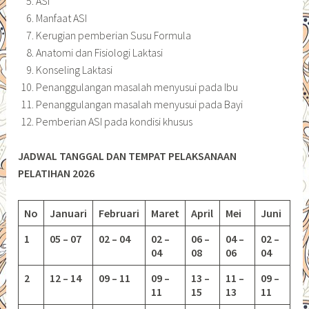
ASI
Manfaat ASI
Kerugian pemberian Susu Formula
Anatomi dan Fisiologi Laktasi
Konseling Laktasi
Penanggulangan masalah menyusui pada Ibu
Penanggulangan masalah menyusui pada Bayi
Pemberian ASI pada kondisi khusus
JADWAL TANGGAL DAN TEMPAT PELAKSANAAN
PELATIHAN 2026
No
Januari
Februari
Maret
April
Mei
Juni
1
05 – 07
02 – 04
02 –
06 –
04 –
02 –
04
08
06
04
2
12 – 14
09 – 11
09 –
13 –
11 –
09 –
11
15
13
11