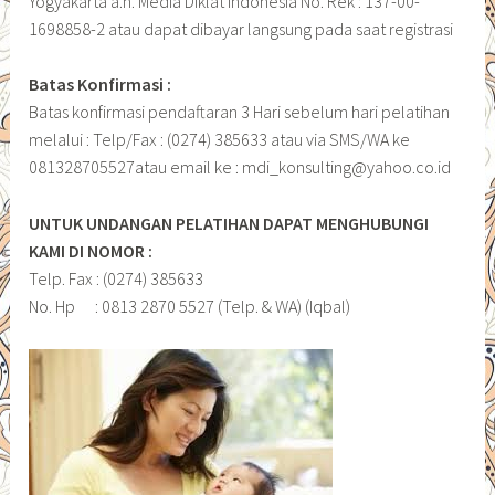
Yogyakarta a.n. Media Diklat Indonesia No. Rek : 137-00-
1698858-2 atau dapat dibayar langsung pada saat registrasi
Batas Konfirmasi :
Batas konfirmasi pendaftaran 3 Hari sebelum hari pelatihan
melalui : Telp/Fax : (0274) 385633 atau via SMS/WA ke
081328705527atau email ke : mdi_konsulting@yahoo.co.id
UNTUK UNDANGAN PELATIHAN DAPAT MENGHUBUNGI
KAMI DI NOMOR :
Telp. Fax : (0274) 385633
No. Hp : 0813 2870 5527 (Telp. & WA) (Iqbal)