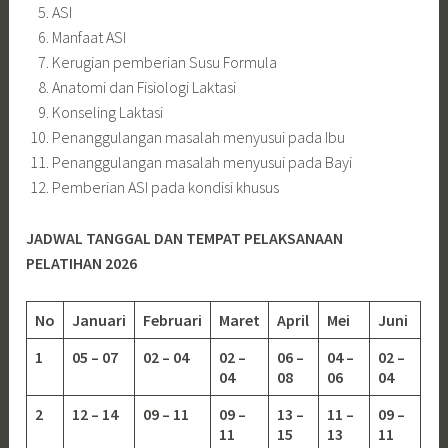
ASI
Manfaat ASI
Kerugian pemberian Susu Formula
Anatomi dan Fisiologi Laktasi
Konseling Laktasi
Penanggulangan masalah menyusui pada Ibu
Penanggulangan masalah menyusui pada Bayi
Pemberian ASI pada kondisi khusus
JADWAL TANGGAL DAN TEMPAT PELAKSANAAN
PELATIHAN 2026
No
Januari
Februari
Maret
April
Mei
Juni
1
05 – 07
02 – 04
02 –
06 –
04 –
02 –
04
08
06
04
2
12 – 14
09 – 11
09 –
13 –
11 –
09 –
11
15
13
11