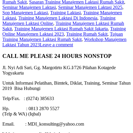
Rumah Sakit
,
Sasaran Training Manajemen Laktasi Rumah Sakit
,
Seminar Manajemen Laktasi
,
Seminar Manajemen Laktasi 2025
,
Sop Manajemen Laktasi
,
Training Laktasi
,
Training Manajemen
Laktasi
,
Training Manajemen Laktasi Di Indonesia
,
Training
Manajemen Laktasi Online
,
Training Manajemen Laktasi Rumah
Sakit
,
Training Manajemen Laktasi Rumah Sakit Jakarta
,
Training
Online Manajemen Laktasi 2023
,
Training Rumah Sakit
,
Tujuan
Training Manajemen Laktasi Rumah Sakit
,
Workshop Manajemen
Laktasi Tahun 2023
Leave a comment
CALL ME PLEASE 24 HOURS NONSTOP
Jl. Nyi Adi Sari, Gg. Margotirto KG.I/726 Pilahan Kotagede
Yogyakarta
Untuk Informasi Pelatihan, Bimtek, Diklat, Training, Seminar Tahun
2019 Bisa Hubungi
Telp/Fax. : (0274) 385633
Hp. : 0813 2870 5527
(Telp & WA) (Iqbal)
Email. : MDI_konsulting@yahoo.com