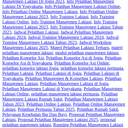
Manajemen Laktasi Di Jogja 2023
,
Info Pelatihan Manajemen
Laktasi Di Yogyakarta
,
Info Pelatihan Manajemen Laktasi Online
,
Info Pelatihan Online Manajemen Laktasi
,
Info Pelatihan Online
Manajemen Laktasi 2023
,
Info Training Laktasi
,
Info Training
Laktasi Online
,
Info Training Manajemen Laktasi
,
Info Training
Manajemen Laktasi 2023
,
Info Training Manajemen Laktasi Tahun
2023
,
Jadwal Pelatihan Laktasi
,
Jadwal Pelatihan Manajemen
Laktasi 2024
,
Jadwal Training Manajemen Laktasi 2024
,
Jadwal
Training Manajemen Laktasi Tahun 2023
,
Jadwal Workshop
Manajemen Laktasi 2025
,
Materi Pelatihan Laktasi Terbaru
,
materi
pelatihan manajemen laktasi
,
modul pelatihan manajemen laktasi
,
Pelatihan Konselor Asi
,
Pelatihan Konselor Asi di Jogja
,
Pelatihan
Konselor Asi di Yogyakarta
,
Pelatihan Konselor Asi Online
,
pelatihan konselor laktasi Jogja
,
pelatihan konselor laktasi perinasia
,
Pelatihan Laktasi
,
Pelatihan Laktasi di Jogja
,
Pelatihan Laktasi di
Yogyakarta
,
Pelatihan Manajemen & Konseling Laktasi
,
Pelatihan
Manajemen Laktasi
,
Pelatihan Manajemen Laktasi di Jogja
,
Pelatihan Manajemen Laktasi di Yogyakarta
,
Pelatihan Manajemen
Laktasi Online
,
pelatihan manajemen laktasi perinasia
,
Pelatihan
Manajemen Laktasi Rumah Sakit
,
Pelatihan Manajemen Laktasi
Tahun 2023
,
Pelatihan Online Laktasi
,
Pelatihan Online Manajemen
Laktasi
,
Pelatihan Perinasia Tahun 2025
,
Pelatihan Rumah Sakit
,
Pelayanan Kesehatan Ibu Dan Bayi
,
Proposal Pelatihan Manajemen
Laktasi
,
Proposal Pelatihan Manajemen Laktasi 2025
,
proposal
pelatihan manjemen laktasi
,
Running Pelatihan Manajemen Laktasi