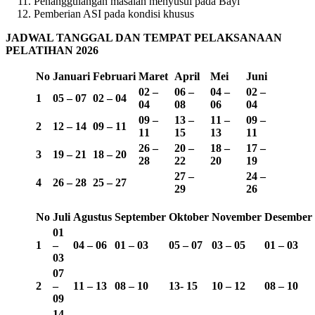
Penanggulangan masalah menyusui pada Bayi
Pemberian ASI pada kondisi khusus
JADWAL TANGGAL DAN TEMPAT PELAKSANAAN
PELATIHAN 2026
No
Januari
Februari
Maret
April
Mei
Juni
02 –
06 –
04 –
02 –
1
05 – 07
02 – 04
04
08
06
04
09 –
13 –
11 –
09 –
2
12 – 14
09 – 11
11
15
13
11
26 –
20 –
18 –
17 –
3
19 – 21
18 – 20
28
22
20
19
27 –
24 –
4
26 – 28
25 – 27
29
26
No
Juli
Agustus
September
Oktober
November
Desember
01
1
–
04 – 06
01 – 03
05 – 07
03 – 05
01 – 03
03
07
2
–
11 – 13
08 – 10
13-
15
10 – 12
08 – 10
09
14