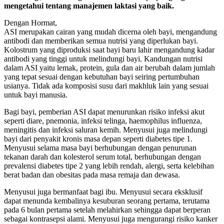
mengetahui tentang manajemen laktasi yang baik.
Dengan Hormat,
ASI merupakan cairan yang mudah dicerna oleh bayi, mengandung
antibodi dan memberikan semua nutrisi yang diperlukan bayi.
Kolostrum yang diproduksi saat bayi baru lahir mengandung kadar
antibodi yang tinggi untuk melindungi bayi. Kandungan nutrisi
dalam ASI yaitu lemak, protein, gula dan air berubah dalam jumlah
yang tepat sesuai dengan kebutuhan bayi seiring pertumbuhan
usianya. Tidak ada komposisi susu dari makhluk lain yang sesuai
untuk bayi manusia.
Bagi bayi, pemberian ASI dapat menurunkan risiko infeksi akut
seperti diare, pnemonia, infeksi telinga, haemophilus influenza,
meningitis dan infeksi saluran kemih. Menyusui juga melindungi
bayi dari penyakit kronis masa depan seperti diabetes tipe 1.
Menyusui selama masa bayi berhubungan dengan penurunan
tekanan darah dan kolesterol serum total, berhubungan dengan
prevalensi diabetes tipe 2 yang lebih rendah, alergi, serta kelebihan
berat badan dan obesitas pada masa remaja dan dewasa.
Menyusui juga bermanfaat bagi ibu. Menyusui secara eksklusif
dapat menunda kembalinya kesuburan seorang pertama, terutama
pada 6 bulan pertama setelah melahirkan sehingga dapat berperan
sebagai kontrasepsi alami. Menyusui juga mengurangi risiko kanker