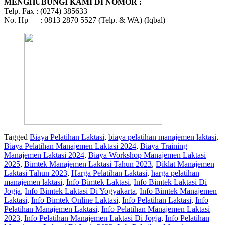
MENGHUBUNGI KAMI DI NOMOR :
Telp. Fax : (0274) 385633
No. Hp : 0813 2870 5527 (Telp. & WA) (Iqbal)
Tagged
Biaya Pelatihan Laktasi
,
biaya pelatihan manajemen laktasi
,
Biaya Pelatihan Manajemen Laktasi 2024
,
Biaya Training
Manajemen Laktasi 2024
,
Biaya Workshop Manajemen Laktasi
2025
,
Bimtek Manajemen Laktasi Tahun 2023
,
Diklat Manajemen
Laktasi Tahun 2023
,
Harga Pelatihan Laktasi
,
harga pelatihan
manajemen laktasi
,
Info Bimtek Laktasi
,
Info Bimtek Laktasi Di
Jogja
,
Info Bimtek Laktasi Di Yogyakarta
,
Info Bimtek Manajemen
Laktasi
,
Info Bimtek Online Laktasi
,
Info Pelatihan Laktasi
,
Info
Pelatihan Manajemen Laktasi
,
Info Pelatihan Manajemen Laktasi
2023
,
Info Pelatihan Manajemen Laktasi Di Jogja
,
Info Pelatihan