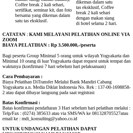
dikemas dalam satu
Coffee break 2 kali sehari,
tas eksklusif, Coffee
sertifikat, seminar kit, dan foto
break 2 kali sehari
bersama yang dikemas dalam
dengan makan siang
satu tas eksklusif.
di hotel selama 2 hari.
CATATAN
:
KAMI MELAYANI PELATIHAN ONLINE VIA
ZOOM
BIAYA PELATIHAN : Rp 3.500.000,-/peserta
Bagi peserta Group Minimal 5 orang untuk wilayah Yogyakarta dan
Minimal 10 orang di luar Yogyakarta dapat request untuk tempat dan
waktunya (konfirmasi 7 hari sebelum hari pelaksanaan)
Cara Pembayaran :
Biaya Pelatihan DiTransfer Melalui Bank Mandiri Cabang
Yogyakarta a.n. Media Diklat Indonesia No. Rek : 137-00-1698858-
2 atau dapat dibayar langsung pada saat registrasi
Batas Konfirmasi :
Batas konfirmasi pendaftaran 3 Hari sebelum hari pelatihan melalui :
Telp/Fax : (0274) 385633 atau via SMS/WA ke 081328705527atau
email ke : mdi_konsulting@yahoo.co.id
UNTUK UNDANGAN PELATIHAN DAPAT