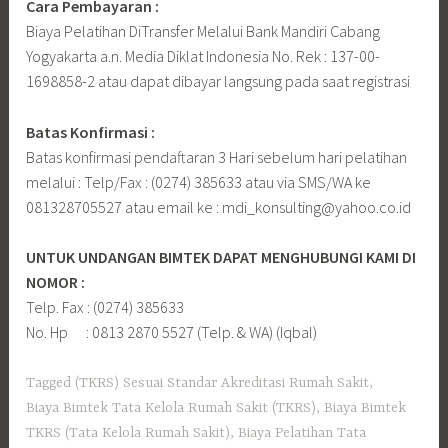
Cara Pembayaran :
Biaya Pelatihan DiTransfer Melalui Bank Mandiri Cabang
Yogyakarta a.n. Media Diklat Indonesia No. Rek : 137-00-
1698858-2 atau dapat dibayar langsung pada saat registrasi
Batas Konfirmasi :
Batas konfirmasi pendaftaran 3 Hari sebelum hari pelatihan
melalui : Telp/Fax : (0274) 385633 atau via SMS/WA ke
081328705527 atau email ke : mdi_konsulting@yahoo.co.id
UNTUK UNDANGAN BIMTEK DAPAT MENGHUBUNGI KAMI DI
NOMOR :
Telp. Fax : (0274) 385633
No. Hp : 0813 2870 5527 (Telp. & WA) (Iqbal)
Tagged
(TKRS) Sesuai Standar Akreditasi Rumah Sakit
,
Biaya Bimtek Tata Kelola Rumah Sakit (TKRS)
,
Biaya Bimtek
TKRS (Tata Kelola Rumah Sakit)
,
Biaya Pelatihan Tata