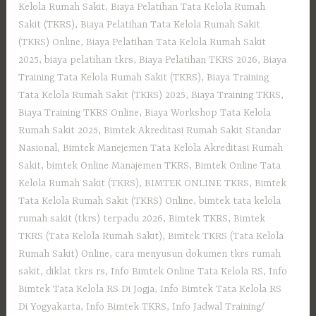
Kelola Rumah Sakit
,
Biaya Pelatihan Tata Kelola Rumah
Sakit (TKRS)
,
Biaya Pelatihan Tata Kelola Rumah Sakit
(TKRS) Online
,
Biaya Pelatihan Tata Kelola Rumah Sakit
2025
,
biaya pelatihan tkrs
,
Biaya Pelatihan TKRS 2026
,
Biaya
Training Tata Kelola Rumah Sakit (TKRS)
,
Biaya Training
Tata Kelola Rumah Sakit (TKRS) 2025
,
Biaya Training TKRS
,
Biaya Training TKRS Online
,
Biaya Workshop Tata Kelola
Rumah Sakit 2025
,
Bimtek Akreditasi Rumah Sakit Standar
Nasional
,
Bimtek Manejemen Tata Kelola Akreditasi Rumah
Sakit
,
bimtek Online Manajemen TKRS
,
Bimtek Online Tata
Kelola Rumah Sakit (TKRS)
,
BIMTEK ONLINE TKRS
,
Bimtek
Tata Kelola Rumah Sakit (TKRS) Online
,
bimtek tata kelola
rumah sakit (tkrs) terpadu 2026
,
Bimtek TKRS
,
Bimtek
TKRS (Tata Kelola Rumah Sakit)
,
Bimtek TKRS (Tata Kelola
Rumah Sakit) Online
,
cara menyusun dokumen tkrs rumah
sakit
,
diklat tkrs rs
,
Info Bimtek Online Tata Kelola RS
,
Info
Bimtek Tata Kelola RS Di Jogja
,
Info Bimtek Tata Kelola RS
Di Yogyakarta
,
Info Bimtek TKRS
,
Info Jadwal Training/