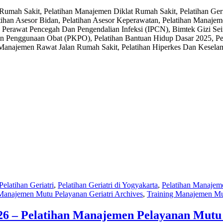
mah Sakit, Pelatihan Manajemen Diklat Rumah Sakit, Pelatihan Geri
ihan Asesor Bidan, Pelatihan Asesor Keperawatan, Pelatihan Manaje
 Perawat Pencegah Dan Pengendalian Infeksi (IPCN), Bimtek Gizi S
an Penggunaan Obat (PKPO), Pelatihan Bantuan Hidup Dasar 2025, Pel
anajemen Rawat Jalan Rumah Sakit, Pelatihan Hiperkes Dan Keselamat
Pelatihan Geriatri
,
Pelatihan Geriatri di Yogyakarta
,
Pelatihan Manajeme
Manajemen Mutu Pelayanan Geriatri Archives
,
Training Manajemen Mu
2026 – Pelatihan Manajemen Pelayanan Mutu 