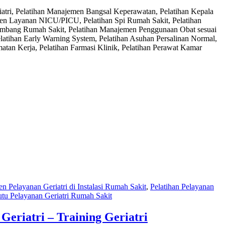
atri, Pelatihan Manajemen Bangsal Keperawatan, Pelatihan Kepala
men Layanan NICU/PICU, Pelatihan Spi Rumah Sakit, Pelatihan
eimbang Rumah Sakit, Pelatihan Manajemen Penggunaan Obat sesuai
atihan Early Warning System, Pelatihan Asuhan Persalinan Normal,
an Kerja, Pelatihan Farmasi Klinik, Pelatihan Perawat Kamar
n Pelayanan Geriatri di Instalasi Rumah Sakit
,
Pelatihan Pelayanan
tu Pelayanan Geriatri Rumah Sakit
Geriatri – Training Geriatri