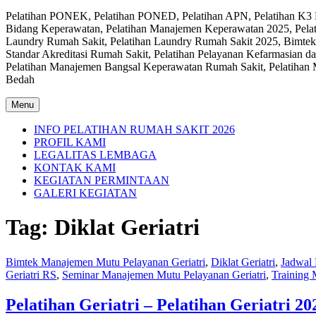
Pelatihan PONEK, Pelatihan PONED, Pelatihan APN, Pelatihan K3 Ru
Bidang Keperawatan, Pelatihan Manajemen Keperawatan 2025, Pelat
Laundry Rumah Sakit, Pelatihan Laundry Rumah Sakit 2025, Bimtek
Standar Akreditasi Rumah Sakit, Pelatihan Pelayanan Kefarmasian d
Pelatihan Manajemen Bangsal Keperawatan Rumah Sakit, Pelatihan M
Bedah
Menu
INFO PELATIHAN RUMAH SAKIT 2026
PROFIL KAMI
LEGALITAS LEMBAGA
KONTAK KAMI
KEGIATAN PERMINTAAN
GALERI KEGIATAN
Tag:
Diklat Geriatri
Bimtek Manajemen Mutu Pelayanan Geriatri
,
Diklat Geriatri
,
Jadwal 
Geriatri RS
,
Seminar Manajemen Mutu Pelayanan Geriatri
,
Training 
Pelatihan Geriatri – Pelatihan Geriatri 