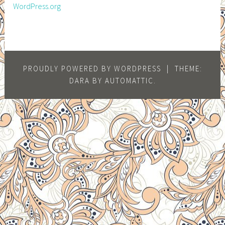
WordPress.org
PROUDLY POWERED BY WORDPRESS
|
THEME:
DARA BY
AUTOMATTIC
.