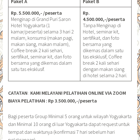
Paket A
Paket B
Rp. 5.500.000,- /peserta
Rp.
Menginap di Grand Puri Saron
4.500.000,-/peserta
Hotel Yogyakarta (1
Tanpa Menginap di
kamar/peserta) selama 3 hari 2
Hotel, seminar kit,
malam, konsumsi (makan pagi,
sertifikat, dan foto
makan siang, makan malam),
bersama yang
Coffee break 2 kali sehari,
dikemas dalam satu
sertifikat, seminar kit, dan foto
tas eksklusif, Coffee
bersama yang dikemas dalam
break 2 kali sehari
satu tas eksklusif.
dengan makan siang
di hotel selama 2 hari.
CATATAN
:
KAMI MELAYANI PELATIHAN ONLINE VIA ZOOM
BIAYA PELATIHAN : Rp 3.500.000,-/peserta
Bagi peserta Group Minimal 5 orang untuk wilayah Yogyakarta
dan Minimal 10 orang di luar Yogyakarta dapat request untuk
tempat dan waktunya (konfirmasi 7 hari sebelum hari
pelaksanaan)