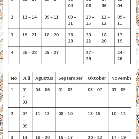
04
08
06
04
2
12 – 14
09 – 11
09 –
13 –
11 –
09 –
11
15
13
11
3
19 – 21
18 – 20
26 –
20 –
18 –
17 –
28
22
20
19
4
26 – 28
25 – 27
27 –
24 –
29
26
No
Juli
Agustus
September
Oktober
November
1
01
04 – 06
01 – 03
05 – 07
03 – 05
–
03
2
07
11 – 13
08 – 10
13-
15
10 – 12
–
09
3
14
18 – 20
15 – 17
20 – 22
17 – 19