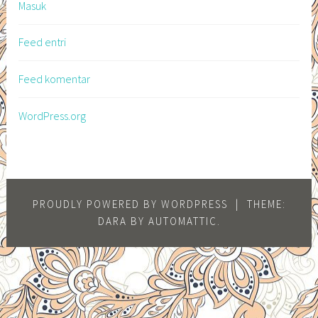
Masuk
Feed entri
Feed komentar
WordPress.org
PROUDLY POWERED BY WORDPRESS
|
THEME:
DARA BY
AUTOMATTIC
.