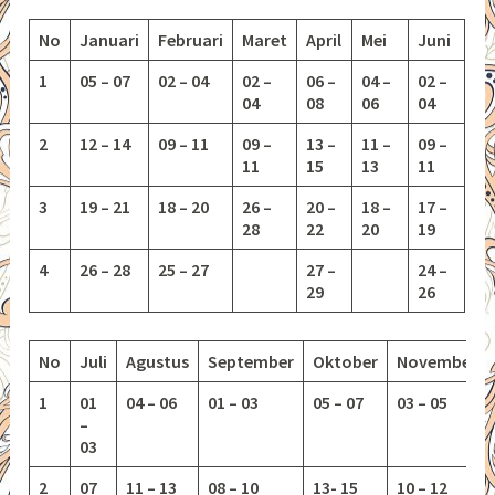
No
Januari
Februari
Maret
April
Mei
Juni
1
05 – 07
02 – 04
02 –
06 –
04 –
02 –
04
08
06
04
2
12 – 14
09 – 11
09 –
13 –
11 –
09 –
11
15
13
11
3
19 – 21
18 – 20
26 –
20 –
18 –
17 –
28
22
20
19
4
26 – 28
25 – 27
27 –
24 –
29
26
No
Juli
Agustus
September
Oktober
November
1
01
04 – 06
01 – 03
05 – 07
03 – 05
–
03
2
07
11 – 13
08 – 10
13-
15
10 – 12