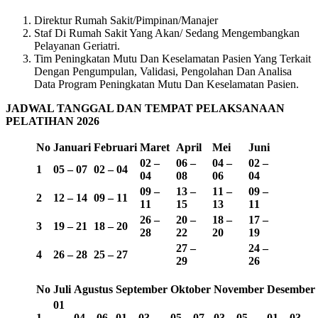
Direktur Rumah Sakit/Pimpinan/Manajer
Staf Di Rumah Sakit Yang Akan/ Sedang Mengembangkan
Pelayanan Geriatri.
Tim Peningkatan Mutu Dan Keselamatan Pasien Yang Terkait
Dengan Pengumpulan, Validasi, Pengolahan Dan Analisa
Data Program Peningkatan Mutu Dan Keselamatan Pasien.
JADWAL TANGGAL DAN TEMPAT PELAKSANAAN
PELATIHAN 2026
No
Januari
Februari
Maret
April
Mei
Juni
02 –
06 –
04 –
02 –
1
05 – 07
02 – 04
04
08
06
04
09 –
13 –
11 –
09 –
2
12 – 14
09 – 11
11
15
13
11
26 –
20 –
18 –
17 –
3
19 – 21
18 – 20
28
22
20
19
27 –
24 –
4
26 – 28
25 – 27
29
26
No
Juli
Agustus
September
Oktober
November
Desember
01
1
–
04 – 06
01 – 03
05 – 07
03 – 05
01 – 03