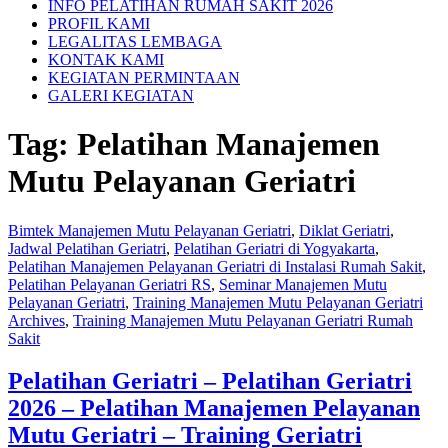
INFO PELATIHAN RUMAH SAKIT 2026
PROFIL KAMI
LEGALITAS LEMBAGA
KONTAK KAMI
KEGIATAN PERMINTAAN
GALERI KEGIATAN
Tag:
Pelatihan Manajemen
Mutu Pelayanan Geriatri
Bimtek Manajemen Mutu Pelayanan Geriatri
,
Diklat Geriatri
,
Jadwal Pelatihan Geriatri
,
Pelatihan Geriatri di Yogyakarta
,
Pelatihan Manajemen Pelayanan Geriatri di Instalasi Rumah Sakit
,
Pelatihan Pelayanan Geriatri RS
,
Seminar Manajemen Mutu
Pelayanan Geriatri
,
Training Manajemen Mutu Pelayanan Geriatri
Archives
,
Training Manajemen Mutu Pelayanan Geriatri Rumah
Sakit
Pelatihan Geriatri – Pelatihan Geriatri
2026 – Pelatihan Manajemen Pelayanan
Mutu Geriatri – Training Geriatri