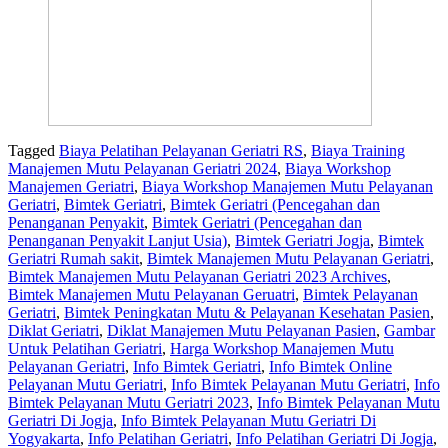
Tagged
Biaya Pelatihan Pelayanan Geriatri RS
,
Biaya Training
Manajemen Mutu Pelayanan Geriatri 2024
,
Biaya Workshop
Manajemen Geriatri
,
Biaya Workshop Manajemen Mutu Pelayanan
Geriatri
,
Bimtek Geriatri
,
Bimtek Geriatri (Pencegahan dan
Penanganan Penyakit
,
Bimtek Geriatri (Pencegahan dan
Penanganan Penyakit Lanjut Usia)
,
Bimtek Geriatri Jogja
,
Bimtek
Geriatri Rumah sakit
,
Bimtek Manajemen Mutu Pelayanan Geriatri
,
Bimtek Manajemen Mutu Pelayanan Geriatri 2023 Archives
,
Bimtek Manajemen Mutu Pelayanan Geruatri
,
Bimtek Pelayanan
Geriatri
,
Bimtek Peningkatan Mutu & Pelayanan Kesehatan Pasien
,
Diklat Geriatri
,
Diklat Manajemen Mutu Pelayanan Pasien
,
Gambar
Untuk Pelatihan Geriatri
,
Harga Workshop Manajemen Mutu
Pelayanan Geriatri
,
Info Bimtek Geriatri
,
Info Bimtek Online
Pelayanan Mutu Geriatri
,
Info Bimtek Pelayanan Mutu Geriatri
,
Info
Bimtek Pelayanan Mutu Geriatri 2023
,
Info Bimtek Pelayanan Mutu
Geriatri Di Jogja
,
Info Bimtek Pelayanan Mutu Geriatri Di
Yogyakarta
,
Info Pelatihan Geriatri
,
Info Pelatihan Geriatri Di Jogja
,