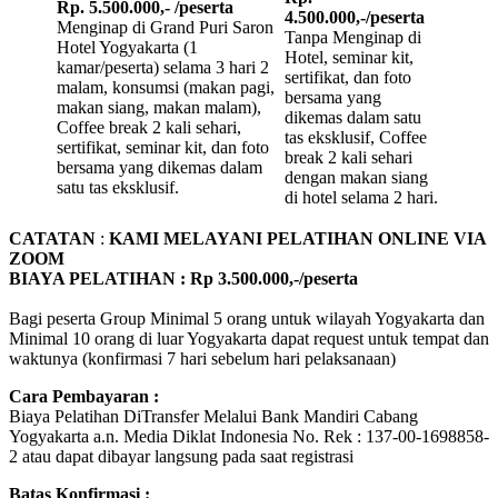
Rp. 5.500.000,- /peserta
4.500.000,-/peserta
Menginap di Grand Puri Saron
Tanpa Menginap di
Hotel Yogyakarta (1
Hotel, seminar kit,
kamar/peserta) selama 3 hari 2
sertifikat, dan foto
malam, konsumsi (makan pagi,
bersama yang
makan siang, makan malam),
dikemas dalam satu
Coffee break 2 kali sehari,
tas eksklusif, Coffee
sertifikat, seminar kit, dan foto
break 2 kali sehari
bersama yang dikemas dalam
dengan makan siang
satu tas eksklusif.
di hotel selama 2 hari.
CATATAN
:
KAMI MELAYANI PELATIHAN ONLINE VIA
ZOOM
BIAYA PELATIHAN : Rp 3.500.000,-/peserta
Bagi peserta Group Minimal 5 orang untuk wilayah Yogyakarta dan
Minimal 10 orang di luar Yogyakarta dapat request untuk tempat dan
waktunya (konfirmasi 7 hari sebelum hari pelaksanaan)
Cara Pembayaran :
Biaya Pelatihan DiTransfer Melalui Bank Mandiri Cabang
Yogyakarta a.n. Media Diklat Indonesia No. Rek : 137-00-1698858-
2 atau dapat dibayar langsung pada saat registrasi
Batas Konfirmasi :