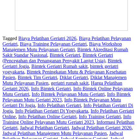
Tagged
Biaya Pelatihan Geriatri 2026
,
Biaya Pelatihan Pelayanan
Geriatri
,
Biaya Training Pelayanan Geriatri
,
Biaya Workshop
Manajemen Mutu Pelayanan Geriatri
,
Bimtek Akreditasi Rumah
Sakit Standar Nasional
,
Bimtek Geriatri
,
Bimtek Geriatri
(Pencegahan dan Penanganan Penyakit Lanjut Usia)
,
Bimtek
Geriatri Jogja
,
Bimtek Geriatri Rumah sakit
,
bimtek geriatri
yogyakarta
,
Bimtek Peningkatan Mutu & Pelayanan Kesehatan
Pasien
,
Bimtek Tim Geriatri
,
Diklat Geriatri
,
Diklat Manajemen
Mutu Pelayanan Pasien
,
geriatri rumah sakit
,
Harga Pelatihan
Geriatri 2026
,
Info Bimtek Geriatri
,
Info Bimtek Online Pelayanan
Mutu Geriatri
,
Info Bimtek Pelayanan Mutu Geriatri
,
Info Bimtek
Pelayanan Mutu Geriatri 2023
,
Info Bimtek Pelayanan Mutu
Geriatri Di Jogja
,
Info Pelatihan Geriatri
,
Info Pelatihan Geriatri Di
Jogja
,
Info Pelatihan Geriatri Di Yogyakarta
,
Info Pelatihan Geriatri
Online
,
Info Pelatihan Online Geriatri
,
Info Training Geriatri
,
Info
Training Online Pelayanan Mutu Geriatri 2023
,
Informasi Pelatihan
Geriatri
,
Jadwal Pelatihan Geriatri
,
Jadwal Pelatihan Geriatri 2026
,
Jadwal Pelatihan Manajemen Mutu Pelayanan Pasien
,
Jadwal
Pelatihan Pelayanan Geriatri
,
Jadwal Seminar Geriatri
,
Jadwal