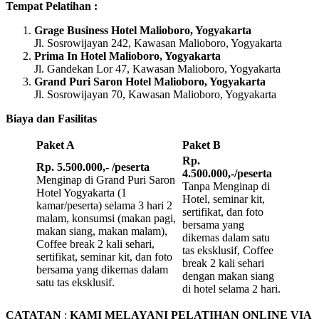
Tempat Pelatihan :
Grage Business Hotel Malioboro, Yogyakarta
Jl. Sosrowijayan 242, Kawasan Malioboro, Yogyakarta
Prima In Hotel Malioboro, Yogyakarta
Jl. Gandekan Lor 47, Kawasan Malioboro, Yogyakarta
Grand Puri Saron Hotel Malioboro, Yogyakarta
Jl. Sosrowijayan 70, Kawasan Malioboro, Yogyakarta
Biaya dan Fasilitas
Paket A
Paket B
Rp.
Rp. 5.500.000,- /peserta
4.500.000,-/peserta
Menginap di Grand Puri Saron
Tanpa Menginap di
Hotel Yogyakarta (1
Hotel, seminar kit,
kamar/peserta) selama 3 hari 2
sertifikat, dan foto
malam, konsumsi (makan pagi,
bersama yang
makan siang, makan malam),
dikemas dalam satu
Coffee break 2 kali sehari,
tas eksklusif, Coffee
sertifikat, seminar kit, dan foto
break 2 kali sehari
bersama yang dikemas dalam
dengan makan siang
satu tas eksklusif.
di hotel selama 2 hari.
CATATAN
:
KAMI MELAYANI PELATIHAN ONLINE VIA