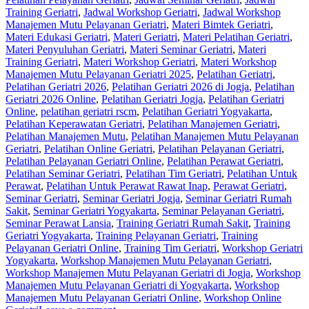
Training Geriatri
,
Jadwal Workshop Geriatri
,
Jadwal Workshop
Manajemen Mutu Pelayanan Geriatri
,
Materi Bimtek Geriatri
,
Materi Edukasi Geriatri
,
Materi Geriatri
,
Materi Pelatihan Geriatri
,
Materi Penyuluhan Geriatri
,
Materi Seminar Geriatri
,
Materi
Training Geriatri
,
Materi Workshop Geriatri
,
Materi Workshop
Manajemen Mutu Pelayanan Geriatri 2025
,
Pelatihan Geriatri
,
Pelatihan Geriatri 2026
,
Pelatihan Geriatri 2026 di Jogja
,
Pelatihan
Geriatri 2026 Online
,
Pelatihan Geriatri Jogja
,
Pelatihan Geriatri
Online
,
pelatihan geriatri rscm
,
Pelatihan Geriatri Yogyakarta
,
Pelatihan Keperawatan Geriatri
,
Pelatihan Manajemen Geriatri
,
Pelatihan Manajemen Mutu
,
Pelatihan Manajemen Mutu Pelayanan
Geriatri
,
Pelatihan Online Geriatri
,
Pelatihan Pelayanan Geriatri
,
Pelatihan Pelayanan Geriatri Online
,
Pelatihan Perawat Geriatri
,
Pelatihan Seminar Geriatri
,
Pelatihan Tim Geriatri
,
Pelatihan Untuk
Perawat
,
Pelatihan Untuk Perawat Rawat Inap
,
Perawat Geriatri
,
Seminar Geriatri
,
Seminar Geriatri Jogja
,
Seminar Geriatri Rumah
Sakit
,
Seminar Geriatri Yogyakarta
,
Seminar Pelayanan Geriatri
,
Seminar Perawat Lansia
,
Training Geriatri Rumah Sakit
,
Training
Geriatri Yogyakarta
,
Training Pelayanan Geriatri
,
Training
Pelayanan Geriatri Online
,
Training Tim Geriatri
,
Workshop Geriatri
Yogyakarta
,
Workshop Manajemen Mutu Pelayanan Geriatri
,
Workshop Manajemen Mutu Pelayanan Geriatri di Jogja
,
Workshop
Manajemen Mutu Pelayanan Geriatri di Yogyakarta
,
Workshop
Manajemen Mutu Pelayanan Geriatri Online
,
Workshop Online