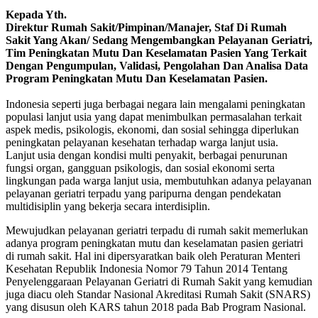
Kepada Yth.
Direktur Rumah Sakit/Pimpinan/Manajer, Staf Di Rumah
Sakit Yang Akan/ Sedang Mengembangkan Pelayanan Geriatri,
Tim Peningkatan Mutu Dan Keselamatan Pasien Yang Terkait
Dengan Pengumpulan, Validasi, Pengolahan Dan Analisa Data
Program Peningkatan Mutu Dan Keselamatan Pasien.
Indonesia seperti juga berbagai negara lain mengalami peningkatan
populasi lanjut usia yang dapat menimbulkan permasalahan terkait
aspek medis, psikologis, ekonomi, dan sosial sehingga diperlukan
peningkatan pelayanan kesehatan terhadap warga lanjut usia.
Lanjut usia dengan kondisi multi penyakit, berbagai penurunan
fungsi organ, gangguan psikologis, dan sosial ekonomi serta
lingkungan pada warga lanjut usia, membutuhkan adanya pelayanan
pelayanan geriatri terpadu yang paripurna dengan pendekatan
multidisiplin yang bekerja secara interdisiplin.
Mewujudkan pelayanan geriatri terpadu di rumah sakit memerlukan
adanya program peningkatan mutu dan keselamatan pasien geriatri
di rumah sakit. Hal ini dipersyaratkan baik oleh Peraturan Menteri
Kesehatan Republik Indonesia Nomor 79 Tahun 2014 Tentang
Penyelenggaraan Pelayanan Geriatri di Rumah Sakit yang kemudian
juga diacu oleh Standar Nasional Akreditasi Rumah Sakit (SNARS)
yang disusun oleh KARS tahun 2018 pada Bab Program Nasional.