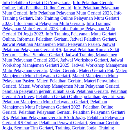
Info Pelatihan Geriatri Di Yogyakarta
,
Info Pelatihan Geriatri
Online
,
Info Pelatihan Online Geriatri
,
Info Pelatihan Pelayanan
Mutu Geriatri
,
Info Pelatihan Pelayanan Mutu Geriatri 2023
,
Info
Training Geriatri
,
Info Training Online Pelayanan Mutu Geriatri
2023
,
Info Training Pelayanan Mutu Geriatri
,
Info Training
Pelayanan Mutu Geriatri 2023
,
Info Training Pelayanan Mutu
Geriatri Di Jogja 2023
,
Info Training Pelayanan Mutu Geriatri
Online
,
Informasi Pelatihan Geriatri
,
Jadwal Pelatihan Geriatri
,
Jadwal Pelatihan Manajemen Mutu Pelayanan Pasien
,
Jadwal
Pelatihan Pelayanan Geriatri RS
,
Jadwal Pelatihan Rumah Sakit
Terbaru
,
Jadwal Seminar Geriatri
,
Jadwal Training Manajemen
Mutu Pelayanan Geriatri 2024
,
Jadwal Workshop Geriatri
,
Jadwal
Workshop Manajemen Geriatri 2025
,
Jadwal Workshop Manajemen
Mutu Pelayanan Geriatri
,
Materi Geriatri
,
Materi Geriatri Ppt
,
Materi
Manajemen Mutu Pelayanan Geriatri
,
Materi Manajemen Mutu
Pelayanan Pasien
,
Materi Pelatihan Geriatri
,
Materi Penyuluhan
Geriatri
,
Materi Workshop Manajemen Mutu Pelayanan Geriatri
,
panduan pelayanan geriatri rumah sakit
,
Pelatihan Geriatri
,
Pelatihan
Geriatri Archives
,
Pelatihan Geriatri Online
,
pelatihan geriatri rscm
,
Pelatihan Manajemen Mutu Pelayanan Geriatri
,
Pelatihan
Manajemen Mutu Pelayanan Geriatri 2023
,
Pelatihan Online
Geriatri
,
Pelatihan Pelayanan Geriatri
,
Pelatihan Pelayanan Geriatri
RS
,
Pelatihan Pelayanan Geriatri RS di Jogja
,
Pelatihan Pelayanan
Geriatri RS Online
,
Pelatihan Perawat Geriatri
,
Seminar Geriatri
Jogja
,
Seminar Tim Geriatri
,
Training Geriatri Jogja
,
Training