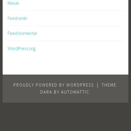
Masuk
Feed entri
Feed komentar
WordPress.org
PROUDLY POWERED BY WORDPRESS
|
THEME:
DARA BY
AUTOMATTIC
.