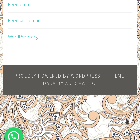
Feed entri
Feed komentar
WordPress.org
PROUDLY POWERED BY WORDPRESS
|
THEME:
DARA BY
AUTOMATTIC
.