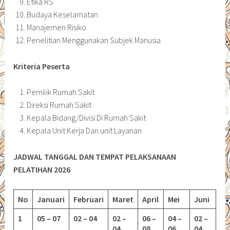
Etika RS
Budaya Keselamatan
Manajemen Risiko
Penelitian Menggunakan Subjek Manusia
Kriteria Peserta
Pemilik Rumah Sakit
Direksi Rumah Sakit
Kepala Bidang/Divisi Di Rumah Sakit
Kepala Unit Kerja Dan unit Layanan
JADWAL TANGGAL DAN TEMPAT PELAKSANAAN
PELATIHAN 2026
No
Januari
Februari
Maret
April
Mei
Juni
1
05 – 07
02 – 04
02 –
06 –
04 –
02 –
04
08
06
04