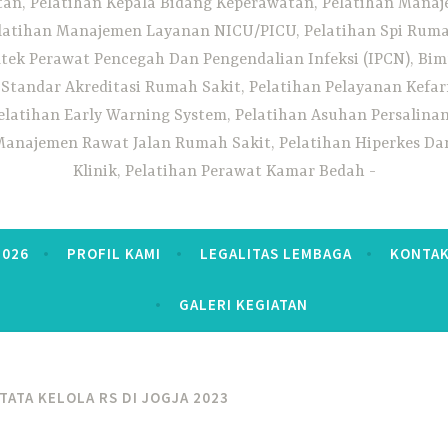
n, Pelatihan Kepala Bidang Keperawatan, Pelatihan Manaj
elatihan Manajemen Layanan NICU/PICU, Pelatihan Spi Ruma
tek Perawat Pencegah Dan Pengendalian Infeksi (IPCN), Bim
tandar Akreditasi Rumah Sakit, Pelatihan Pelayanan Kefa
elatihan Early Warning System, Pelatihan Asuhan Persalin
anajemen Rawat Jalan Rumah Sakit, Pelatihan Hiperkes Dan
Klinik, Pelatihan Perawat Kamar Bedah
2026
PROFIL KAMI
LEGALITAS LEMBAGA
KONTAK
GALERI KEGIATAN
TATA KELOLA RS DI JOGJA 2023