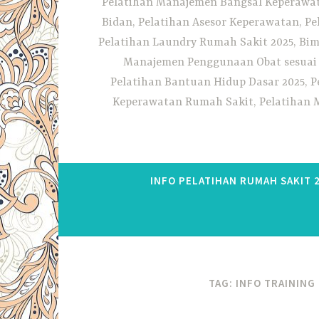
Pelatihan Manajemen Bangsal Keperawata
Bidan, Pelatihan Asesor Keperawatan, P
Pelatihan Laundry Rumah Sakit 2025, Bim
Manajemen Penggunaan Obat sesuai S
Pelatihan Bantuan Hidup Dasar 2025, P
Keperawatan Rumah Sakit, Pelatihan M
INFO PELATIHAN RUMAH SAKIT 
TAG:
INFO TRAINING 