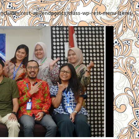
ncludes/rest-api/endpoints/class-wp-rest-menu-items-