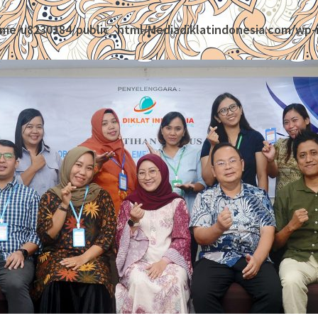
me/u8230184/public_html/Mediadiklatindonesia.com/wp-i