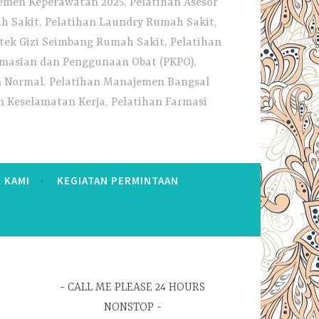
emen Keperawatan 2025, Pelatihan Asesor
h Sakit, Pelatihan Laundry Rumah Sakit,
tek Gizi Seimbang Rumah Sakit, Pelatihan
rmasian dan Penggunaan Obat (PKPO),
an Normal, Pelatihan Manajemen Bangsal
 Keselamatan Kerja, Pelatihan Farmasi
 KAMI
KEGIATAN PERMINTAAN
CALL ME PLEASE 24 HOURS
NONSTOP