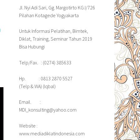
Jl. Nyi Adi Sari, Gg. Margotirto KG.I/726
Pilahan Kotagede Yogyakarta
H
Untuk Informasi Pelatihan, Bimtek,
Diklat, Training, Seminar Tahun 2019
Bisa Hubungi
Telp/Fax. : (0274) 385633
Hp. : 0813 2870 5527
(Telp & WA) (Iqbal)
Email. :
MDI_konsulting@yahoo.com
Website :
www.mediadiklatindonesia.com