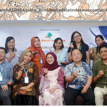
me/u8230184/public_html/Mediadiklatindonesia.com/wp-i