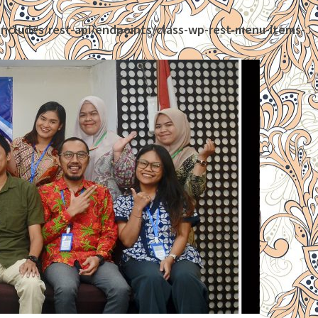
ncludes/rest-api/endpoints/class-wp-rest-menu-items-