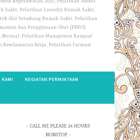
emen Keperawatan 2025, Pelatihan Asesor
h Sakit, Pelatihan Laundry Rumah Sakit,
tek Gizi Seimbang Rumah Sakit, Pelatihan
rmasian dan Penggunaan Obat (PKPO),
an Normal, Pelatihan Manajemen Bangsal
 Keselamatan Kerja, Pelatihan Farmasi
 KAMI
KEGIATAN PERMINTAAN
CALL ME PLEASE 24 HOURS
NONSTOP