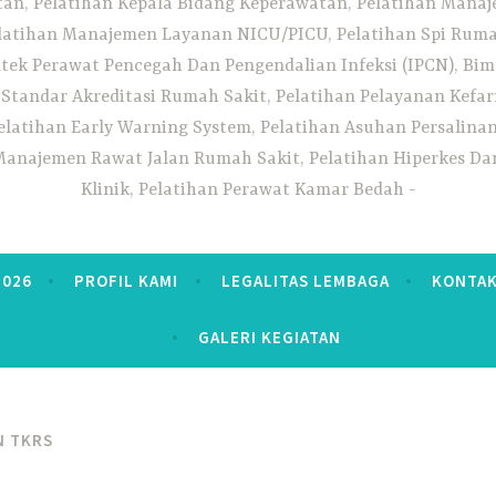
n, Pelatihan Kepala Bidang Keperawatan, Pelatihan Manaj
elatihan Manajemen Layanan NICU/PICU, Pelatihan Spi Ruma
tek Perawat Pencegah Dan Pengendalian Infeksi (IPCN), Bim
tandar Akreditasi Rumah Sakit, Pelatihan Pelayanan Kefa
elatihan Early Warning System, Pelatihan Asuhan Persalin
anajemen Rawat Jalan Rumah Sakit, Pelatihan Hiperkes Dan
Klinik, Pelatihan Perawat Kamar Bedah
2026
PROFIL KAMI
LEGALITAS LEMBAGA
KONTAK
GALERI KEGIATAN
N TKRS