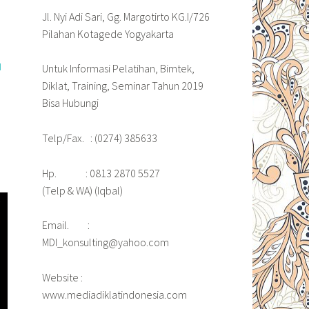
Jl. Nyi Adi Sari, Gg. Margotirto KG.I/726
Pilahan Kotagede Yogyakarta
H
Untuk Informasi Pelatihan, Bimtek,
Diklat, Training, Seminar Tahun 2019
Bisa Hubungi
Telp/Fax. : (0274) 385633
Hp. : 0813 2870 5527
(Telp & WA) (Iqbal)
Email. :
MDI_konsulting@yahoo.com
Website :
www.mediadiklatindonesia.com