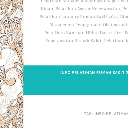
Pelatihan Manajemen Bangsal Keperawata
Bidan, Pelatihan Asesor Keperawatan, P
Pelatihan Laundry Rumah Sakit 2025, Bim
Manajemen Penggunaan Obat sesuai S
Pelatihan Bantuan Hidup Dasar 2025, P
Keperawatan Rumah Sakit, Pelatihan M
INFO PELATIHAN RUMAH SAKIT 
TAG:
INFO PELATIHA