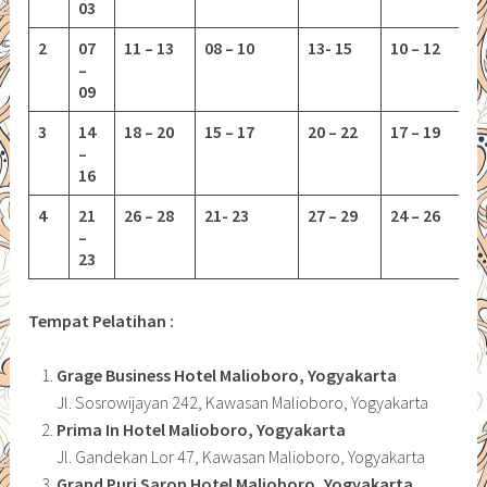
03
2
07
11 – 13
08 – 10
13-
15
10 – 12
–
09
3
14
18 – 20
15 – 17
20 – 22
17 – 19
–
16
4
21
26 – 28
21- 23
27 – 29
24 – 26
–
23
Tempat Pelatihan :
Grage Business Hotel Malioboro, Yogyakarta
Jl. Sosrowijayan 242, Kawasan Malioboro, Yogyakarta
Prima In Hotel Malioboro, Yogyakarta
Jl. Gandekan Lor 47, Kawasan Malioboro, Yogyakarta
Grand Puri Saron Hotel Malioboro, Yogyakarta