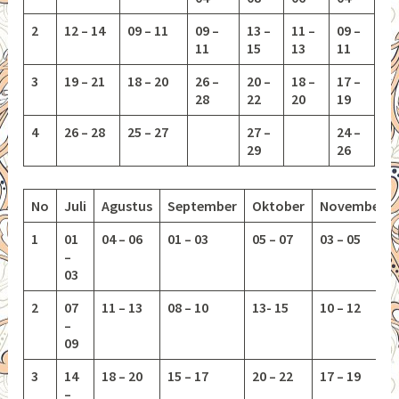
2
12 – 14
09 – 11
09 –
13 –
11 –
09 –
11
15
13
11
3
19 – 21
18 – 20
26 –
20 –
18 –
17 –
28
22
20
19
4
26 – 28
25 – 27
27 –
24 –
29
26
No
Juli
Agustus
September
Oktober
November
1
01
04 – 06
01 – 03
05 – 07
03 – 05
–
03
2
07
11 – 13
08 – 10
13-
15
10 – 12
–
09
3
14
18 – 20
15 – 17
20 – 22
17 – 19
–