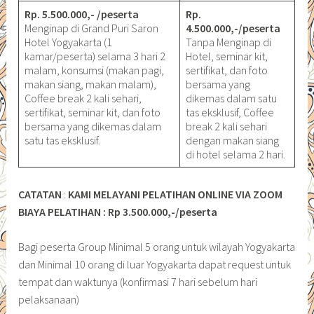
Rp. 5.500.000,- /peserta
Rp.
Menginap di Grand Puri Saron
4.500.000,-/peserta
Hotel Yogyakarta (1
Tanpa Menginap di
kamar/peserta) selama 3 hari 2
Hotel, seminar kit,
malam, konsumsi (makan pagi,
sertifikat, dan foto
makan siang, makan malam),
bersama yang
Coffee break 2 kali sehari,
dikemas dalam satu
sertifikat, seminar kit, dan foto
tas eksklusif, Coffee
bersama yang dikemas dalam
break 2 kali sehari
satu tas eksklusif.
dengan makan siang
di hotel selama 2 hari.
CATATAN
:
KAMI MELAYANI PELATIHAN ONLINE VIA ZOOM
BIAYA PELATIHAN : Rp 3.500.000,-/peserta
Bagi peserta Group Minimal 5 orang untuk wilayah Yogyakarta
dan Minimal 10 orang di luar Yogyakarta dapat request untuk
tempat dan waktunya (konfirmasi 7 hari sebelum hari
pelaksanaan)