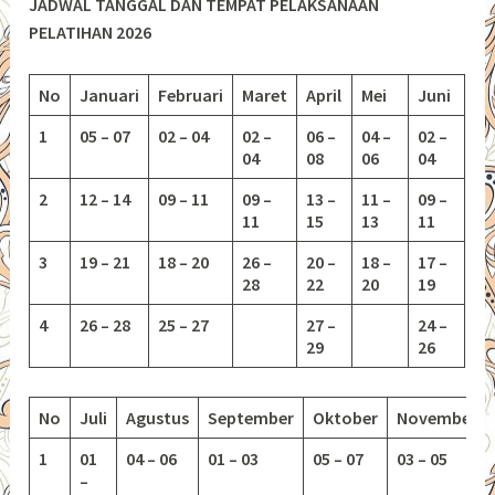
JADWAL TANGGAL DAN TEMPAT PELAKSANAAN
PELATIHAN 2026
No
Januari
Februari
Maret
April
Mei
Juni
1
05 – 07
02 – 04
02 –
06 –
04 –
02 –
04
08
06
04
2
12 – 14
09 – 11
09 –
13 –
11 –
09 –
11
15
13
11
3
19 – 21
18 – 20
26 –
20 –
18 –
17 –
28
22
20
19
4
26 – 28
25 – 27
27 –
24 –
29
26
No
Juli
Agustus
September
Oktober
November
1
01
04 – 06
01 – 03
05 – 07
03 – 05
–