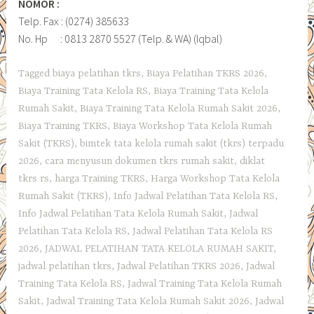
NOMOR :
Telp. Fax : (0274) 385633
No. Hp : 0813 2870 5527 (Telp. & WA) (Iqbal)
Tagged
biaya pelatihan tkrs
,
Biaya Pelatihan TKRS 2026
,
Biaya Training Tata Kelola RS
,
Biaya Training Tata Kelola
Rumah Sakit
,
Biaya Training Tata Kelola Rumah Sakit 2026
,
Biaya Training TKRS
,
Biaya Workshop Tata Kelola Rumah
Sakit (TKRS)
,
bimtek tata kelola rumah sakit (tkrs) terpadu
2026
,
cara menyusun dokumen tkrs rumah sakit
,
diklat
tkrs rs
,
harga Training TKRS
,
Harga Workshop Tata Kelola
Rumah Sakit (TKRS)
,
Info Jadwal Pelatihan Tata Kelola RS
,
Info Jadwal Pelatihan Tata Kelola Rumah Sakit
,
Jadwal
Pelatihan Tata Kelola RS
,
Jadwal Pelatihan Tata Kelola RS
2026
,
JADWAL PELATIHAN TATA KELOLA RUMAH SAKIT
,
jadwal pelatihan tkrs
,
Jadwal Pelatihan TKRS 2026
,
Jadwal
Training Tata Kelola RS
,
Jadwal Training Tata Kelola Rumah
Sakit
,
Jadwal Training Tata Kelola Rumah Sakit 2026
,
Jadwal