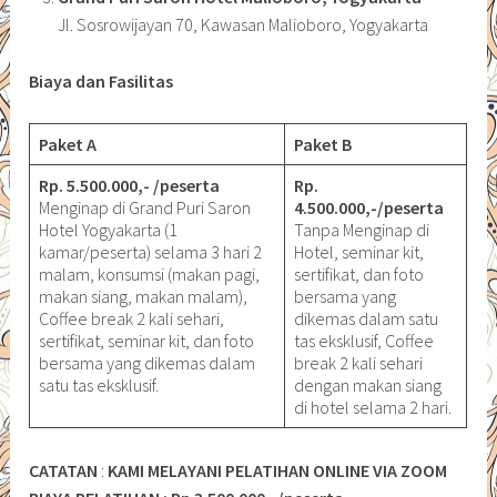
Jl. Sosrowijayan 70, Kawasan Malioboro, Yogyakarta
Biaya dan Fasilitas
Paket A
Paket B
Rp. 5.500.000,- /peserta
Rp.
Menginap di Grand Puri Saron
4.500.000,-/peserta
Hotel Yogyakarta (1
Tanpa Menginap di
kamar/peserta) selama 3 hari 2
Hotel, seminar kit,
malam, konsumsi (makan pagi,
sertifikat, dan foto
makan siang, makan malam),
bersama yang
Coffee break 2 kali sehari,
dikemas dalam satu
sertifikat, seminar kit, dan foto
tas eksklusif, Coffee
bersama yang dikemas dalam
break 2 kali sehari
satu tas eksklusif.
dengan makan siang
di hotel selama 2 hari.
CATATAN
:
KAMI MELAYANI PELATIHAN ONLINE VIA ZOOM