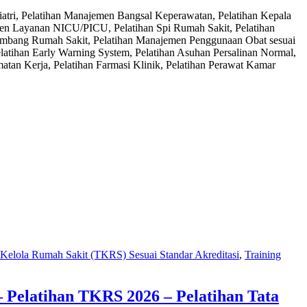
atri, Pelatihan Manajemen Bangsal Keperawatan, Pelatihan Kepala
men Layanan NICU/PICU, Pelatihan Spi Rumah Sakit, Pelatihan
eimbang Rumah Sakit, Pelatihan Manajemen Penggunaan Obat sesuai
atihan Early Warning System, Pelatihan Asuhan Persalinan Normal,
an Kerja, Pelatihan Farmasi Klinik, Pelatihan Perawat Kamar
 Kelola Rumah Sakit (TKRS) Sesuai Standar Akreditasi
,
Training
 Pelatihan TKRS 2026 – Pelatihan Tata