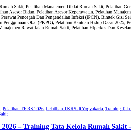
mah Sakit, Pelatihan Manajemen Diklat Rumah Sakit, Pelatihan Geri
ihan Asesor Bidan, Pelatihan Asesor Keperawatan, Pelatihan Manaje
 Perawat Pencegah Dan Pengendalian Infeksi (IPCN), Bimtek Gizi S
an Penggunaan Obat (PKPO), Pelatihan Bantuan Hidup Dasar 2025, Pel
anajemen Rawat Jalan Rumah Sakit, Pelatihan Hiperkes Dan Keselamat
t
,
Pelatihan TKRS 2026
,
Pelatihan TKRS di Yogyakarta
,
Training Tata
akit
2026 – Training Tata Kelola Rumah Sakit –