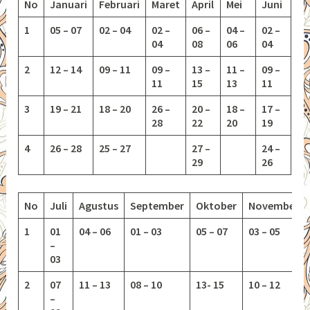
No
Januari
Februari
Maret
April
Mei
Juni
1
05 – 07
02 – 04
02 –
06 –
04 –
02 –
04
08
06
04
2
12 – 14
09 – 11
09 –
13 –
11 –
09 –
11
15
13
11
3
19 – 21
18 – 20
26 –
20 –
18 –
17 –
28
22
20
19
4
26 – 28
25 – 27
27 –
24 –
29
26
No
Juli
Agustus
September
Oktober
November
1
01
04 – 06
01 – 03
05 – 07
03 – 05
–
03
2
07
11 – 13
08 – 10
13-
15
10 – 12
–