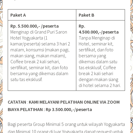
Paket A
Paket B
Rp. 5.500.000,- /peserta
Rp.
Menginap di Grand Puri Saron
4.500.000,-/peserta
Hotel Yogyakarta (1
Tanpa Menginap di
kamar/peserta) selama 3 hari 2
Hotel, seminar kit,
malam, konsumsi (makan pagi,
sertifikat, dan foto
makan siang, makan malam),
bersama yang
Coffee break 2 kali sehari,
dikemas dalam satu
sertifikat, seminar kit, dan foto
tas eksklusif, Coffee
bersama yang dikemas dalam
break 2 kali sehari
satu tas eksklusif.
dengan makan siang
di hotel selama 2 hari.
CATATAN
:
KAMI MELAYANI PELATIHAN ONLINE VIA ZOOM
BIAYA PELATIHAN : Rp 3.500.000,-/peserta
Bagi peserta Group Minimal 5 orang untuk wilayah Yogyakarta
dan Minimal 10 orang di luar Yogyakarta dapat request untuk