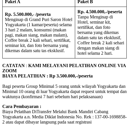
Paket A
Paket B
Rp. 4.500.000,-/peserta
Rp. 5.500.000,- /peserta
Tanpa Menginap di
Menginap di Grand Puri Saron Hotel
Hotel, seminar kit,
Yogyakarta (1 kamar/peserta) selama
sertifikat, dan foto
3 hari 2 malam, konsumsi (makan
bersama yang dikemas
pagi, makan siang, makan malam),
dalam satu tas eksklusif,
Coffee break 2 kali sehari, sertifikat,
Coffee break 2 kali sehari
seminar kit, dan foto bersama yang
dengan makan siang di
dikemas dalam satu tas eksklusif.
hotel selama 2 hari.
CATATAN
:
KAMI MELAYANI PELATIHAN ONLINE VIA
ZOOM
BIAYA PELATIHAN : Rp 3.500.000,-/peserta
Bagi peserta Group Minimal 5 orang untuk wilayah Yogyakarta dan
Minimal 10 orang di luar Yogyakarta dapat request untuk tempat dan
waktunya (konfirmasi 7 hari sebelum hari pelaksanaan)
Cara Pembayaran :
Biaya Pelatihan DiTransfer Melalui Bank Mandiri Cabang
Yogyakarta a.n. Media Diklat Indonesia No. Rek : 137-00-1698858-
2 atau dapat dibayar langsung pada saat registrasi