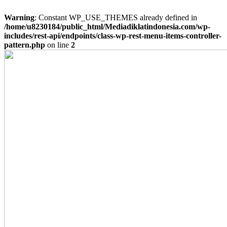
Warning
: Constant WP_USE_THEMES already defined in
/home/u8230184/public_html/Mediadiklatindonesia.com/wp-
includes/rest-api/endpoints/class-wp-rest-menu-items-controller-
pattern.php
on line
2
Skip
to
content