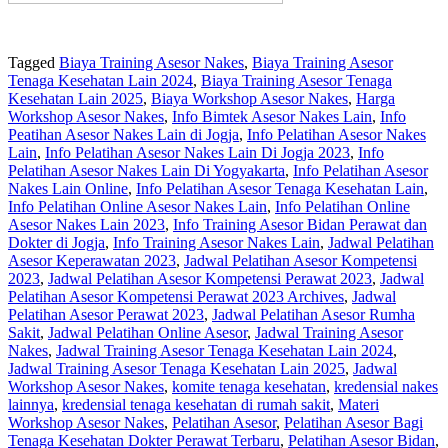
Tagged
Biaya Training Asesor Nakes
,
Biaya Training Asesor
Tenaga Kesehatan Lain 2024
,
Biaya Training Asesor Tenaga
Kesehatan Lain 2025
,
Biaya Workshop Asesor Nakes
,
Harga
Workshop Asesor Nakes
,
Info Bimtek Asesor Nakes Lain
,
Info
Peatihan Asesor Nakes Lain di Jogja
,
Info Pelatihan Asesor Nakes
Lain
,
Info Pelatihan Asesor Nakes Lain Di Jogja 2023
,
Info
Pelatihan Asesor Nakes Lain Di Yogyakarta
,
Info Pelatihan Asesor
Nakes Lain Online
,
Info Pelatihan Asesor Tenaga Kesehatan Lain
,
Info Pelatihan Online Asesor Nakes Lain
,
Info Pelatihan Online
Asesor Nakes Lain 2023
,
Info Training Asesor Bidan Perawat dan
Dokter di Jogja
,
Info Training Asesor Nakes Lain
,
Jadwal Pelatihan
Asesor Keperawatan 2023
,
Jadwal Pelatihan Asesor Kompetensi
2023
,
Jadwal Pelatihan Asesor Kompetensi Perawat 2023
,
Jadwal
Pelatihan Asesor Kompetensi Perawat 2023 Archives
,
Jadwal
Pelatihan Asesor Perawat 2023
,
Jadwal Pelatihan Asesor Rumha
Sakit
,
Jadwal Pelatihan Online Asesor
,
Jadwal Training Asesor
Nakes
,
Jadwal Training Asesor Tenaga Kesehatan Lain 2024
,
Jadwal Training Asesor Tenaga Kesehatan Lain 2025
,
Jadwal
Workshop Asesor Nakes
,
komite tenaga kesehatan
,
kredensial nakes
lainnya
,
kredensial tenaga kesehatan di rumah sakit
,
Materi
Workshop Asesor Nakes
,
Pelatihan Asesor
,
Pelatihan Asesor Bagi
Tenaga Kesehatan Dokter Perawat Terbaru
,
Pelatihan Asesor Bidan
,