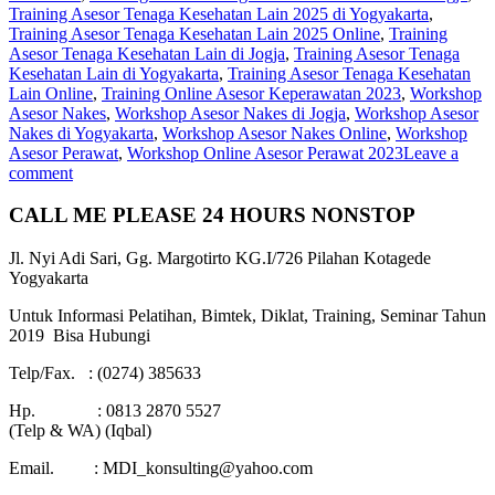
Training Asesor Tenaga Kesehatan Lain 2025 di Yogyakarta
,
Training Asesor Tenaga Kesehatan Lain 2025 Online
,
Training
Asesor Tenaga Kesehatan Lain di Jogja
,
Training Asesor Tenaga
Kesehatan Lain di Yogyakarta
,
Training Asesor Tenaga Kesehatan
Lain Online
,
Training Online Asesor Keperawatan 2023
,
Workshop
Asesor Nakes
,
Workshop Asesor Nakes di Jogja
,
Workshop Asesor
Nakes di Yogyakarta
,
Workshop Asesor Nakes Online
,
Workshop
Asesor Perawat
,
Workshop Online Asesor Perawat 2023
Leave a
comment
CALL ME PLEASE 24 HOURS NONSTOP
Jl. Nyi Adi Sari, Gg. Margotirto KG.I/726 Pilahan Kotagede
Yogyakarta
Untuk Informasi Pelatihan, Bimtek, Diklat, Training, Seminar Tahun
2019 Bisa Hubungi
Telp/Fax. : (0274) 385633
Hp. : 0813 2870 5527
(Telp & WA) (Iqbal)
Email. : MDI_konsulting@yahoo.com