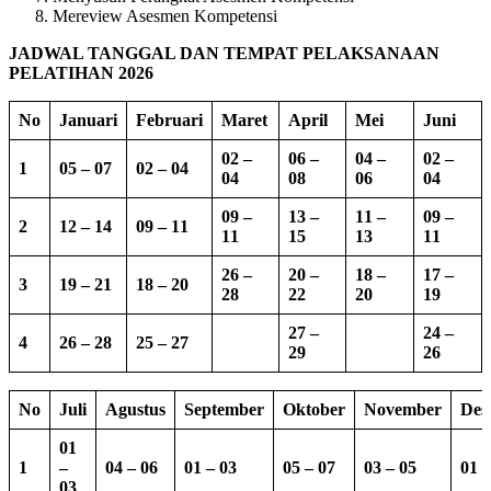
Mereview Asesmen Kompetensi
JADWAL TANGGAL DAN TEMPAT PELAKSANAAN
PELATIHAN 2026
No
Januari
Februari
Maret
April
Mei
Juni
02 –
06 –
04 –
02 –
1
05 – 07
02 – 04
04
08
06
04
09 –
13 –
11 –
09 –
2
12 – 14
09 – 11
11
15
13
11
26 –
20 –
18 –
17 –
3
19 – 21
18 – 20
28
22
20
19
27 –
24 –
4
26 – 28
25 – 27
29
26
No
Juli
Agustus
September
Oktober
November
Des
01
1
–
04 – 06
01 – 03
05 – 07
03 – 05
01 –
03