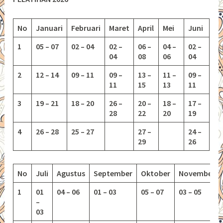
No
Januari
Februari
Maret
April
Mei
Juni
1
05 – 07
02 – 04
02 –
06 –
04 –
02 –
04
08
06
04
2
12 – 14
09 – 11
09 –
13 –
11 –
09 –
11
15
13
11
3
19 – 21
18 – 20
26 –
20 –
18 –
17 –
28
22
20
19
4
26 – 28
25 – 27
27 –
24 –
29
26
No
Juli
Agustus
September
Oktober
November
1
01
04 – 06
01 – 03
05 – 07
03 – 05
–
03