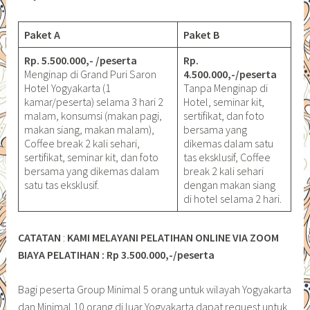
Paket A
Paket B
Rp. 5.500.000,- /peserta
Rp.
Menginap di Grand Puri Saron
4.500.000,-/peserta
Hotel Yogyakarta (1
Tanpa Menginap di
kamar/peserta) selama 3 hari 2
Hotel, seminar kit,
malam, konsumsi (makan pagi,
sertifikat, dan foto
makan siang, makan malam),
bersama yang
Coffee break 2 kali sehari,
dikemas dalam satu
sertifikat, seminar kit, dan foto
tas eksklusif, Coffee
bersama yang dikemas dalam
break 2 kali sehari
satu tas eksklusif.
dengan makan siang
di hotel selama 2 hari.
CATATAN
:
KAMI MELAYANI PELATIHAN ONLINE VIA ZOOM
BIAYA PELATIHAN : Rp 3.500.000,-/peserta
Bagi peserta Group Minimal 5 orang untuk wilayah Yogyakarta
dan Minimal 10 orang di luar Yogyakarta dapat request untuk