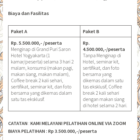
Biaya dan Fasilitas
Paket A
Paket B
Rp. 5.500.000,- /peserta
Rp.
Menginap di Grand Puri Saron
4.500.000,-/peserta
Hotel Yogyakarta (1
Tanpa Menginap di
kamar/peserta) selama 3 hari 2
Hotel, seminar kit,
malam, konsumsi (makan pagi,
sertifikat, dan foto
makan siang, makan malam),
bersama yang
Coffee break 2 kali sehari,
dikemas dalam satu
sertifikat, seminar kit, dan foto
tas eksklusif, Coffee
bersama yang dikemas dalam
break 2 kali sehari
satu tas eksklusif.
dengan makan siang
di hotel selama 2 hari.
CATATAN
:
KAMI MELAYANI PELATIHAN ONLINE VIA ZOOM
BIAYA PELATIHAN : Rp 3.500.000,-/peserta