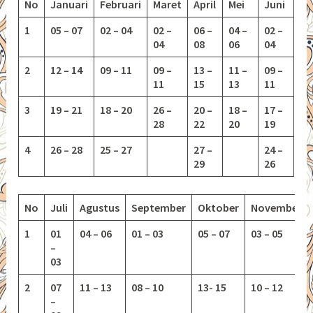
No
Januari
Februari
Maret
April
Mei
Juni
1
05 – 07
02 – 04
02 –
06 –
04 –
02 –
04
08
06
04
2
12 – 14
09 – 11
09 –
13 –
11 –
09 –
11
15
13
11
3
19 – 21
18 – 20
26 –
20 –
18 –
17 –
28
22
20
19
4
26 – 28
25 – 27
27 –
24 –
29
26
No
Juli
Agustus
September
Oktober
November
1
01
04 – 06
01 – 03
05 – 07
03 – 05
–
03
2
07
11 – 13
08 – 10
13-
15
10 – 12
–