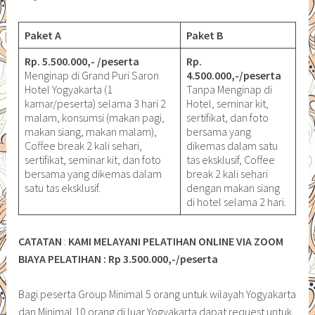
Paket A
Paket B
Rp. 5.500.000,- /peserta
Rp.
Menginap di Grand Puri Saron
4.500.000,-/peserta
Hotel Yogyakarta (1
Tanpa Menginap di
kamar/peserta) selama 3 hari 2
Hotel, seminar kit,
malam, konsumsi (makan pagi,
sertifikat, dan foto
makan siang, makan malam),
bersama yang
Coffee break 2 kali sehari,
dikemas dalam satu
sertifikat, seminar kit, dan foto
tas eksklusif, Coffee
bersama yang dikemas dalam
break 2 kali sehari
satu tas eksklusif.
dengan makan siang
di hotel selama 2 hari.
CATATAN
:
KAMI MELAYANI PELATIHAN ONLINE VIA ZOOM
BIAYA PELATIHAN : Rp 3.500.000,-/peserta
Bagi peserta Group Minimal 5 orang untuk wilayah Yogyakarta
dan Minimal 10 orang di luar Yogyakarta dapat request untuk