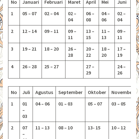
No
Januari
Februari
Maret
April
Mei
Juni
1
05 – 07
02 – 04
02 –
06 –
04 –
02 –
04
08
06
04
2
12 – 14
09 – 11
09 –
13 –
11 –
09 –
11
15
13
11
3
19 – 21
18 – 20
26 –
20 –
18 –
17 –
28
22
20
19
4
26 – 28
25 – 27
27 –
24 –
29
26
No
Juli
Agustus
September
Oktober
November
1
01
04 – 06
01 – 03
05 – 07
03 – 05
–
03
2
07
11 – 13
08 – 10
13-
15
10 – 12
–