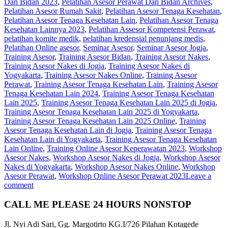
Dan Bidan 2023
,
Pelatihan Asesor Perawat Dan Bidan Archives
,
Pelatihan Asesor Rumah Sakit
,
Pelatihan Asesor Tenaga Kesehatan
,
Pelatihan Asesor Tenaga Kesehatan Lain
,
Pelatihan Asesor Tenaga
Kesehatan Lainnya 2023
,
Pelatihan Assesor Kompetensi Perawat
,
pelatihan komite medik
,
pelatihan kredensial penunjang medis
,
Pelatihan Online asesor
,
Seminar Asesor
,
Seminar Asesor Jogja
,
Training Asesor
,
Training Asesor Bidan
,
Training Asesor Nakes
,
Training Asesor Nakes di Jogja
,
Training Asesor Nakes di
Yogyakarta
,
Training Asesor Nakes Online
,
Training Asesor
Perawat
,
Training Asesor Tenaga Kesehatan Lain
,
Training Asesor
Tenaga Kesehatan Lain 2024
,
Training Asesor Tenaga Kesehatan
Lain 2025
,
Training Asesor Tenaga Kesehatan Lain 2025 di Jogja
,
Training Asesor Tenaga Kesehatan Lain 2025 di Yogyakarta
,
Training Asesor Tenaga Kesehatan Lain 2025 Online
,
Training
Asesor Tenaga Kesehatan Lain di Jogja
,
Training Asesor Tenaga
Kesehatan Lain di Yogyakarta
,
Training Asesor Tenaga Kesehatan
Lain Online
,
Training Online Asesor Keperawatan 2023
,
Workshop
Asesor Nakes
,
Workshop Asesor Nakes di Jogja
,
Workshop Asesor
Nakes di Yogyakarta
,
Workshop Asesor Nakes Online
,
Workshop
Asesor Perawat
,
Workshop Online Asesor Perawat 2023
Leave a
comment
CALL ME PLEASE 24 HOURS NONSTOP
Jl. Nyi Adi Sari, Gg. Margotirto KG.I/726 Pilahan Kotagede