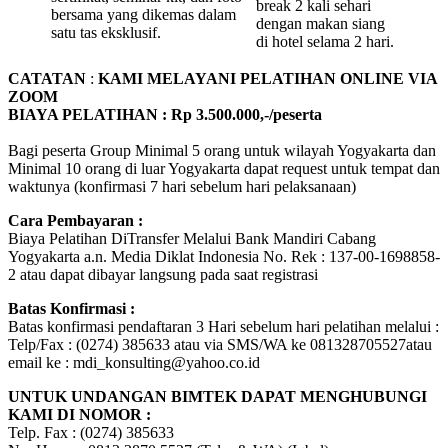
break 2 kali sehari
bersama yang dikemas dalam
dengan makan siang
satu tas eksklusif.
di hotel selama 2 hari.
CATATAN
:
KAMI MELAYANI PELATIHAN ONLINE VIA
ZOOM
BIAYA PELATIHAN : Rp 3.500.000,-/peserta
Bagi peserta Group Minimal 5 orang untuk wilayah Yogyakarta dan
Minimal 10 orang di luar Yogyakarta dapat request untuk tempat dan
waktunya (konfirmasi 7 hari sebelum hari pelaksanaan)
Cara Pembayaran :
Biaya Pelatihan DiTransfer Melalui Bank Mandiri Cabang
Yogyakarta a.n. Media Diklat Indonesia No. Rek : 137-00-1698858-
2 atau dapat dibayar langsung pada saat registrasi
Batas Konfirmasi :
Batas konfirmasi pendaftaran 3 Hari sebelum hari pelatihan melalui :
Telp/Fax : (0274) 385633 atau via SMS/WA ke 081328705527atau
email ke : mdi_konsulting@yahoo.co.id
UNTUK UNDANGAN BIMTEK DAPAT MENGHUBUNGI
KAMI DI NOMOR :
Telp. Fax : (0274) 385633