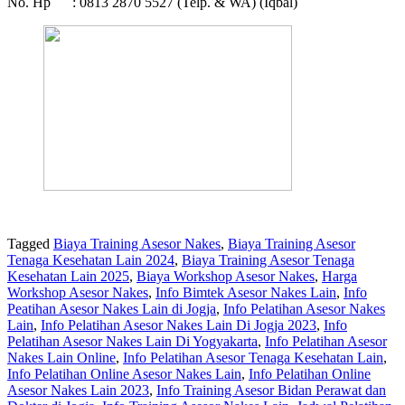
No. Hp : 0813 2870 5527 (Telp. & WA) (Iqbal)
Tagged
Biaya Training Asesor Nakes
,
Biaya Training Asesor
Tenaga Kesehatan Lain 2024
,
Biaya Training Asesor Tenaga
Kesehatan Lain 2025
,
Biaya Workshop Asesor Nakes
,
Harga
Workshop Asesor Nakes
,
Info Bimtek Asesor Nakes Lain
,
Info
Peatihan Asesor Nakes Lain di Jogja
,
Info Pelatihan Asesor Nakes
Lain
,
Info Pelatihan Asesor Nakes Lain Di Jogja 2023
,
Info
Pelatihan Asesor Nakes Lain Di Yogyakarta
,
Info Pelatihan Asesor
Nakes Lain Online
,
Info Pelatihan Asesor Tenaga Kesehatan Lain
,
Info Pelatihan Online Asesor Nakes Lain
,
Info Pelatihan Online
Asesor Nakes Lain 2023
,
Info Training Asesor Bidan Perawat dan