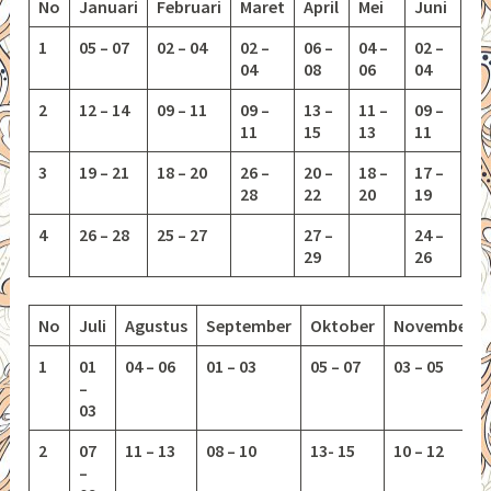
No
Januari
Februari
Maret
April
Mei
Juni
1
05 – 07
02 – 04
02 –
06 –
04 –
02 –
04
08
06
04
2
12 – 14
09 – 11
09 –
13 –
11 –
09 –
11
15
13
11
3
19 – 21
18 – 20
26 –
20 –
18 –
17 –
28
22
20
19
4
26 – 28
25 – 27
27 –
24 –
29
26
No
Juli
Agustus
September
Oktober
November
1
01
04 – 06
01 – 03
05 – 07
03 – 05
–
03
2
07
11 – 13
08 – 10
13-
15
10 – 12
–