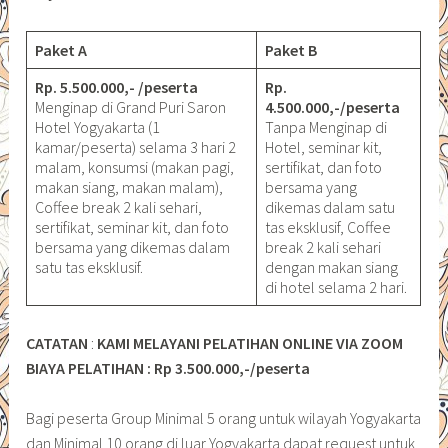
Paket A
Paket B
Rp. 5.500.000,- /peserta
Rp.
Menginap di Grand Puri Saron
4.500.000,-/peserta
Hotel Yogyakarta (1
Tanpa Menginap di
kamar/peserta) selama 3 hari 2
Hotel, seminar kit,
malam, konsumsi (makan pagi,
sertifikat, dan foto
makan siang, makan malam),
bersama yang
Coffee break 2 kali sehari,
dikemas dalam satu
sertifikat, seminar kit, dan foto
tas eksklusif, Coffee
bersama yang dikemas dalam
break 2 kali sehari
satu tas eksklusif.
dengan makan siang
di hotel selama 2 hari.
CATATAN
:
KAMI MELAYANI PELATIHAN ONLINE VIA ZOOM
BIAYA PELATIHAN : Rp 3.500.000,-/peserta
Bagi peserta Group Minimal 5 orang untuk wilayah Yogyakarta
dan Minimal 10 orang di luar Yogyakarta dapat request untuk