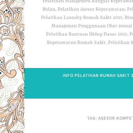
Pelatihan Manajemen Bangsal Keperawata
Bidan, Pelatihan Asesor Keperawatan, P
Pelatihan Laundry Rumah Sakit 2025, Bim
Manajemen Penggunaan Obat sesuai S
Pelatihan Bantuan Hidup Dasar 2025, P
Keperawatan Rumah Sakit, Pelatihan M
INFO PELATIHAN RUMAH SAKIT 
TAG:
ASESOR KOMPET