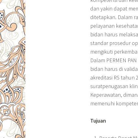
dan yakin dapat me
ditetapkan. Dalam r
pelayanan kesehatan 
bidan harus melaksa
standar prosedur op
mengikuti perkemban
Dalam PERMEN PAN No
bidan harus di valid
akreditasi RS tahun
suratpenugasan kli
Keperawatan, dimana
memenuhi kompeten
Tujuan