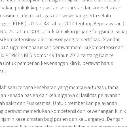
nakan praktik keperawatan sesuai standar, kode etik dan
erasional, memiliki tugas dan wewenang serta selalu
gan IPTEK ( UU No. 38 Tahun 2014 tentang Keperawatan ).
. 25 Tahun 2014, untuk kenaikan jenjang fungsional,setia
asi kompetensinya oleh asesor yang tersertifikasi. Standar
 2012 juga mengharuskan perawat memiliki kompetensi dan
nik. PERMENKES Nomor 49 Tahun 2013 tentang Komite
 untuk pemberian kewenangan klinik, perawat harus
si.
lah satu tenaga kesehatan yang mempuyai tugas utama
n kepada pasien dan keluarganya di fasilitas pelayanan
mah sakit dan Puskesmas, Untuk memberikan pelayanan
ng perawat memerlukan kompetensi dan kewenangan klinik
enjamin keselamatan bagi pasien dan keluarganya. Dengan
nangan klinik yang jelas, seorang bidan akan merasa aman