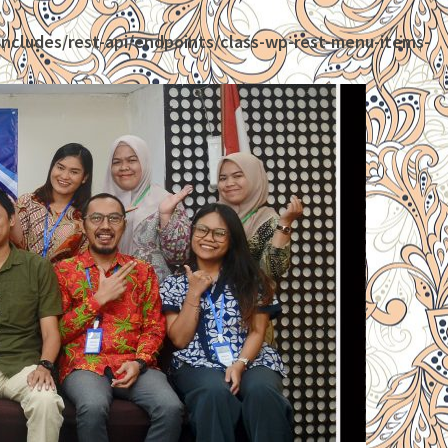
ncludes/rest-api/endpoints/class-wp-rest-menu-items-