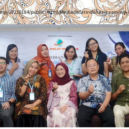
me/u8230184/public_html/Mediadiklatindonesia.com/wp-i