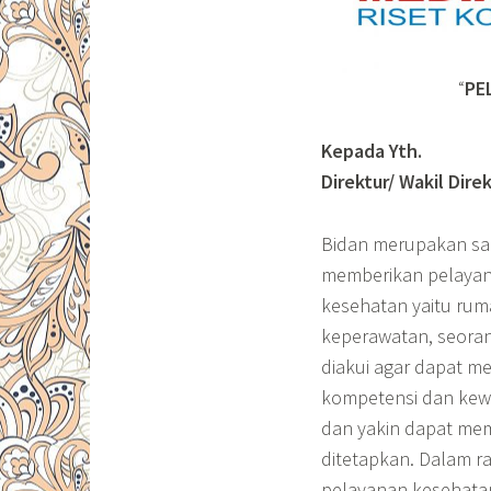
“
PE
Kepada Yth.
Direktur/ Wakil Dir
Bidan merupakan sa
memberikan pelayana
kesehatan yaitu ru
keperawatan, seora
diakui agar dapat m
kompetensi dan kewe
dan yakin dapat me
ditetapkan. Dalam r
pelayanan kesehatan 