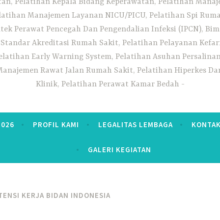
n, Pelatihan Kepala Bidang Keperawatan, Pelatihan Manaj
elatihan Manajemen Layanan NICU/PICU, Pelatihan Spi Ruma
tek Perawat Pencegah Dan Pengendalian Infeksi (IPCN), Bim
tandar Akreditasi Rumah Sakit, Pelatihan Pelayanan Kefa
elatihan Early Warning System, Pelatihan Asuhan Persalin
anajemen Rawat Jalan Rumah Sakit, Pelatihan Hiperkes Dan
Klinik, Pelatihan Perawat Kamar Bedah
2026
PROFIL KAMI
LEGALITAS LEMBAGA
KONTAK
GALERI KEGIATAN
ENSI KERJA BIDAN INDONESIA