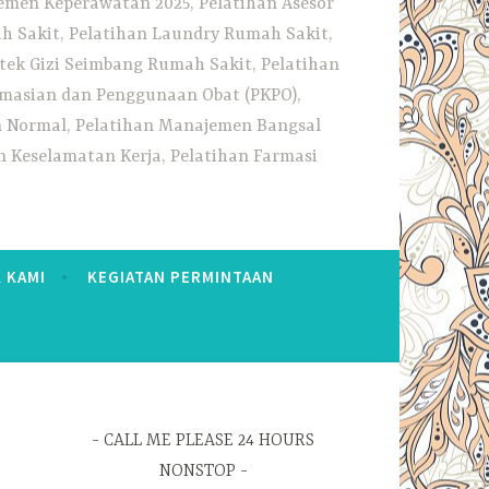
emen Keperawatan 2025, Pelatihan Asesor
h Sakit, Pelatihan Laundry Rumah Sakit,
tek Gizi Seimbang Rumah Sakit, Pelatihan
rmasian dan Penggunaan Obat (PKPO),
an Normal, Pelatihan Manajemen Bangsal
 Keselamatan Kerja, Pelatihan Farmasi
 KAMI
KEGIATAN PERMINTAAN
CALL ME PLEASE 24 HOURS
NONSTOP