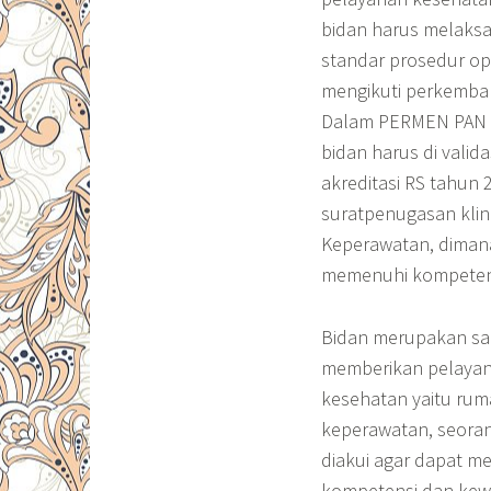
bidan harus melaksa
standar prosedur op
mengikuti perkemban
Dalam PERMEN PAN No
bidan harus di valid
akreditasi RS tahun
suratpenugasan kli
Keperawatan, dimana
memenuhi kompeten
Bidan merupakan sa
memberikan pelayana
kesehatan yaitu ru
keperawatan, seora
diakui agar dapat m
kompetensi dan kewe