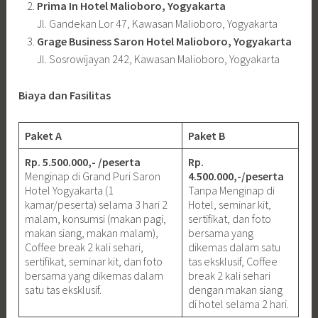
Prima In Hotel Malioboro, Yogyakarta
Jl. Gandekan Lor 47, Kawasan Malioboro, Yogyakarta
Grage Business Saron Hotel Malioboro, Yogyakarta
Jl. Sosrowijayan 242, Kawasan Malioboro, Yogyakarta
Biaya dan Fasilitas
Paket A
Paket B
Rp. 5.500.000,- /peserta
Rp.
Menginap di Grand Puri Saron
4.500.000,-/peserta
Hotel Yogyakarta (1
Tanpa Menginap di
kamar/peserta) selama 3 hari 2
Hotel, seminar kit,
malam, konsumsi (makan pagi,
sertifikat, dan foto
makan siang, makan malam),
bersama yang
Coffee break 2 kali sehari,
dikemas dalam satu
sertifikat, seminar kit, dan foto
tas eksklusif, Coffee
bersama yang dikemas dalam
break 2 kali sehari
satu tas eksklusif.
dengan makan siang
di hotel selama 2 hari.