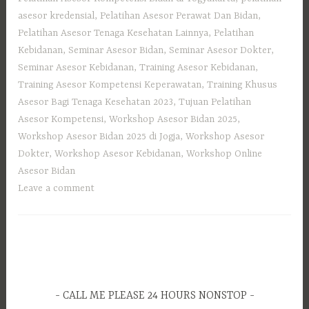
asesor kredensial
,
Pelatihan Asesor Perawat Dan Bidan
,
Pelatihan Asesor Tenaga Kesehatan Lainnya
,
Pelatihan
Kebidanan
,
Seminar Asesor Bidan
,
Seminar Asesor Dokter
,
Seminar Asesor Kebidanan
,
Training Asesor Kebidanan
,
Training Asesor Kompetensi Keperawatan
,
Training Khusus
Asesor Bagi Tenaga Kesehatan 2023
,
Tujuan Pelatihan
Asesor Kompetensi
,
Workshop Asesor Bidan 2025
,
Workshop Asesor Bidan 2025 di Jogja
,
Workshop Asesor
Dokter
,
Workshop Asesor Kebidanan
,
Workshop Online
Asesor Bidan
Leave a comment
CALL ME PLEASE 24 HOURS NONSTOP