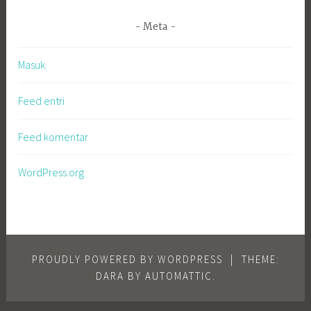
Meta
Masuk
Feed entri
Feed komentar
WordPress.org
PROUDLY POWERED BY WORDPRESS
|
THEME:
DARA BY
AUTOMATTIC
.