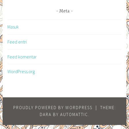
Meta
Masuk
Feed entri
Feed komentar
WordPress.org
PROUDLY POWERED BY WORDPRESS
|
THEME:
DARA BY
AUTOMATTIC
.