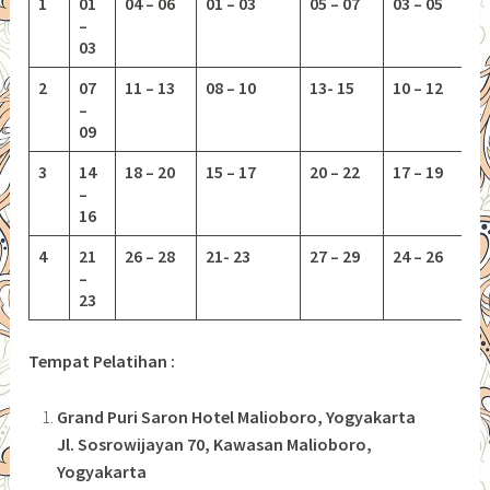
1
01
04 – 06
01 – 03
05 – 07
03 – 05
–
03
2
07
11 – 13
08 – 10
13-
15
10 – 12
–
09
3
14
18 – 20
15 – 17
20 – 22
17 – 19
–
16
4
21
26 – 28
21- 23
27 – 29
24 – 26
–
23
Tempat Pelatihan :
Grand Puri Saron Hotel Malioboro, Yogyakarta
Jl. Sosrowijayan 70, Kawasan Malioboro,
Yogyakarta