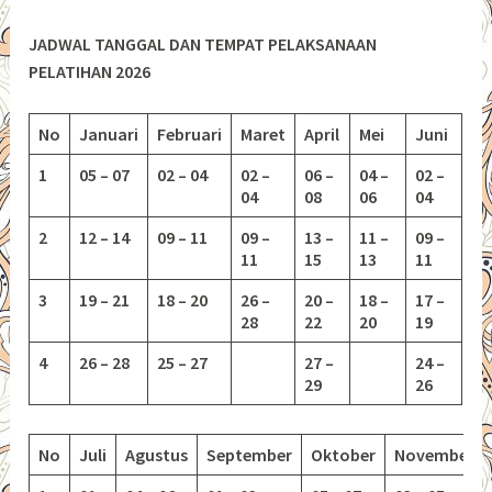
JADWAL TANGGAL DAN TEMPAT PELAKSANAAN
PELATIHAN 2026
No
Januari
Februari
Maret
April
Mei
Juni
1
05 – 07
02 – 04
02 –
06 –
04 –
02 –
04
08
06
04
2
12 – 14
09 – 11
09 –
13 –
11 –
09 –
11
15
13
11
3
19 – 21
18 – 20
26 –
20 –
18 –
17 –
28
22
20
19
4
26 – 28
25 – 27
27 –
24 –
29
26
No
Juli
Agustus
September
Oktober
November