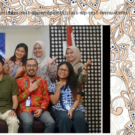
ncludes/rest-api/endpoints/class-wp-rest-menu-items-