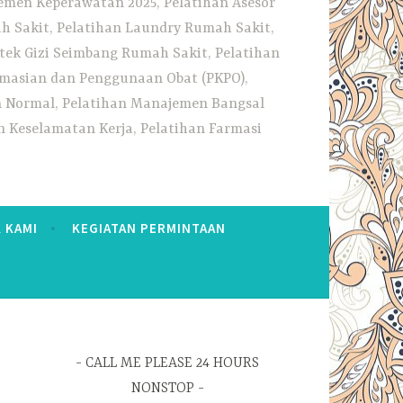
emen Keperawatan 2025, Pelatihan Asesor
h Sakit, Pelatihan Laundry Rumah Sakit,
tek Gizi Seimbang Rumah Sakit, Pelatihan
rmasian dan Penggunaan Obat (PKPO),
an Normal, Pelatihan Manajemen Bangsal
 Keselamatan Kerja, Pelatihan Farmasi
 KAMI
KEGIATAN PERMINTAAN
CALL ME PLEASE 24 HOURS
NONSTOP