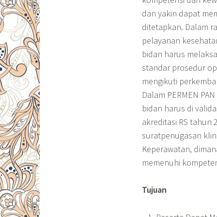
dan yakin dapat me
ditetapkan. Dalam r
pelayanan kesehatan 
bidan harus melaksa
standar prosedur op
mengikuti perkemban
Dalam PERMEN PAN No
bidan harus di valid
akreditasi RS tahun
suratpenugasan kli
Keperawatan, dimana
memenuhi kompeten
Tujuan