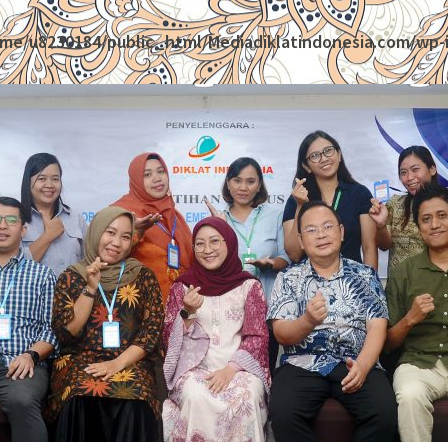
me/u8230184/public_html/Mediadiklatindonesia.com/wp-i