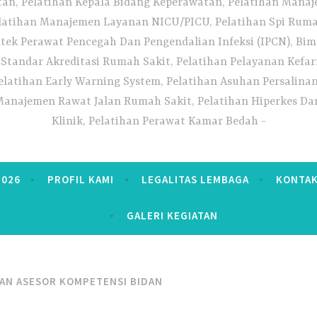
n, Pelatihan Kepala Bidang Keperawatan, Pelatihan Manaj
elatihan Manajemen Layanan NICU/PICU, Pelatihan Spi Ruma
tek Perawat Pencegah Dan Pengendalian Infeksi (IPCN), Bim
tandar Akreditasi Rumah Sakit, Pelatihan Pelayanan Kefa
elatihan Early Warning System, Pelatihan Asuhan Persalin
anajemen Rawat Jalan Rumah Sakit, Pelatihan Hiperkes Dan
Klinik, Pelatihan Perawat Kamar Bedah
2026
PROFIL KAMI
LEGALITAS LEMBAGA
KONTAK
GALERI KEGIATAN
AN ASESOR KOMPETENSI BIDAN