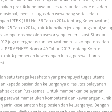
nakan praktik keperawatan sesuai standar, kode etik dan
erasional, memiliki tugas dan wewenang serta selalu
gan IPTEK ( UU No. 38 Tahun 2014 tentang Keperawatan ).
. 25 Tahun 2014, untuk kenaikan jenjang fungsional,setia
asi kompetensinya oleh asesor yang tersertifikasi. Standar
 2012 juga mengharuskan perawat memiliki kompetensi dan
nik. PERMENKES Nomor 49 Tahun 2013 tentang Komite
 untuk pemberian kewenangan klinik, perawat harus
si.
lah satu tenaga kesehatan yang mempuyai tugas utama
n kepada pasien dan keluarganya di fasilitas pelayanan
mah sakit dan Puskesmas, Untuk memberikan pelayanan
ng perawat memerlukan kompetensi dan kewenangan klinik
enjamin keselamatan bagi pasien dan keluarganya. Dengan
nangan klinik yang jelas, seorang bidan akan merasa aman