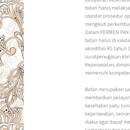
bidan harus melaksa
standar prosedur op
mengikuti perkemban
Dalam PERMEN PAN No
bidan harus di valid
akreditasi RS tahun
suratpenugasan kli
Keperawatan, dimana
memenuhi kompeten
Bidan merupakan sa
memberikan pelayana
kesehatan yaitu ru
keperawatan, seora
diakui agar dapat m
kompetensi dan kewe