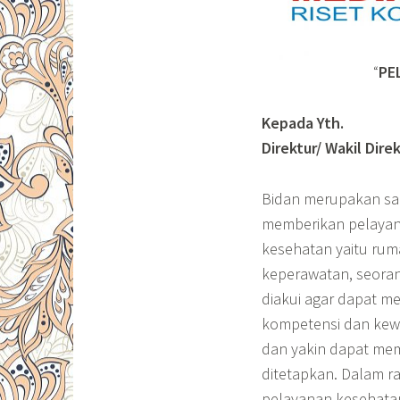
“
PE
Kepada Yth.
Direktur/ Wakil Dir
Bidan merupakan sa
memberikan pelayana
kesehatan yaitu ru
keperawatan, seora
diakui agar dapat m
kompetensi dan kewe
dan yakin dapat me
ditetapkan. Dalam r
pelayanan kesehatan 