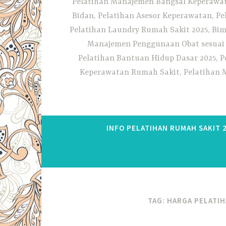
Pelatihan Manajemen Bangsal Keperawata
Bidan, Pelatihan Asesor Keperawatan, P
Pelatihan Laundry Rumah Sakit 2025, Bim
Manajemen Penggunaan Obat sesuai S
Pelatihan Bantuan Hidup Dasar 2025, P
Keperawatan Rumah Sakit, Pelatihan M
INFO PELATIHAN RUMAH SAKIT 
TAG:
HARGA PELATIH