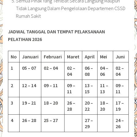
Semua Pihak Yang Terlibat Secara Langsung Maupun
Tidak Langsung Dalam Pengelolaan Departemen CSSD
Rumah Sakit
JADWAL TANGGAL DAN TEMPAT PELAKSANAAN
PELATIHAN 2026
No
Januari
Februari
Maret
April
Mei
Juni
1
05 – 07
02 – 04
02 –
06 –
04 –
02 –
04
08
06
04
2
12 – 14
09 – 11
09 –
13 –
11 –
09 –
11
15
13
11
3
19 – 21
18 – 20
26 –
20 –
18 –
17 –
28
22
20
19
4
26 – 28
25 – 27
27 –
24 –
29
26