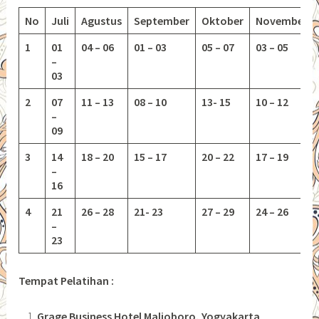
No
Juli
Agustus
September
Oktober
November
1
01
04 – 06
01 – 03
05 – 07
03 – 05
–
03
2
07
11 – 13
08 – 10
13-
15
10 – 12
–
09
3
14
18 – 20
15 – 17
20 – 22
17 – 19
–
16
4
21
26 – 28
21- 23
27 – 29
24 – 26
–
23
Tempat Pelatihan :
Grage Business Hotel Malioboro, Yogyakarta