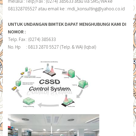
melalui : Telp/Fax : (0274) 385633 atau via SMS/WA ke
081328705527 atau email ke : mdi_konsulting@yahoo.co.id
UNTUK UNDANGAN BIMTEK DAPAT MENGHUBUNGI KAMI DI
NOMOR :
Telp. Fax : (0274) 385633
No. Hp : 0813 2870 5527 (Telp. & WA) (Iqbal)