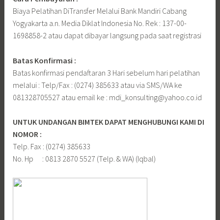
Biaya Pelatihan DiTransfer Melalui Bank Mandiri Cabang
Yogyakarta a.n. Media Diklat Indonesia No. Rek : 137-00-
1698858-2 atau dapat dibayar langsung pada saat registrasi
Batas Konfirmasi :
Batas konfirmasi pendaftaran 3 Hari sebelum hari pelatihan
melalui : Telp/Fax : (0274) 385633 atau via SMS/WA ke
081328705527 atau email ke : mdi_konsulting@yahoo.co.id
UNTUK UNDANGAN BIMTEK DAPAT MENGHUBUNGI KAMI DI
NOMOR :
Telp. Fax : (0274) 385633
No. Hp : 0813 2870 5527 (Telp. & WA) (Iqbal)