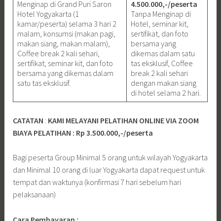
Menginap di Grand Puri Saron
4.500.000,-/peserta
Hotel Yogyakarta (1
Tanpa Menginap di
kamar/peserta) selama 3 hari 2
Hotel, seminar kit,
malam, konsumsi (makan pagi,
sertifikat, dan foto
makan siang, makan malam),
bersama yang
Coffee break 2 kali sehari,
dikemas dalam satu
sertifikat, seminar kit, dan foto
tas eksklusif, Coffee
bersama yang dikemas dalam
break 2 kali sehari
satu tas eksklusif.
dengan makan siang
di hotel selama 2 hari.
CATATAN
:
KAMI MELAYANI PELATIHAN ONLINE VIA ZOOM
BIAYA PELATIHAN : Rp 3.500.000,-/peserta
Bagi peserta Group Minimal 5 orang untuk wilayah Yogyakarta
dan Minimal 10 orang di luar Yogyakarta dapat request untuk
tempat dan waktunya (konfirmasi 7 hari sebelum hari
pelaksanaan)
Cara Pembayaran :