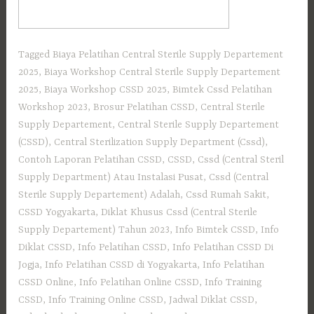
Tagged
Biaya Pelatihan Central Sterile Supply Departement
2025
,
Biaya Workshop Central Sterile Supply Departement
2025
,
Biaya Workshop CSSD 2025
,
Bimtek Cssd Pelatihan
Workshop 2023
,
Brosur Pelatihan CSSD
,
Central Sterile
Supply Departement
,
Central Sterile Supply Departement
(CSSD)
,
Central Sterilization Supply Department (Cssd)
,
Contoh Laporan Pelatihan CSSD
,
CSSD
,
Cssd (Central Steril
Supply Department) Atau Instalasi Pusat
,
Cssd (Central
Sterile Supply Departement) Adalah
,
Cssd Rumah Sakit
,
CSSD Yogyakarta
,
Diklat Khusus Cssd (Central Sterile
Supply Departement) Tahun 2023
,
Info Bimtek CSSD
,
Info
Diklat CSSD
,
Info Pelatihan CSSD
,
Info Pelatihan CSSD Di
Jogja
,
Info Pelatihan CSSD di Yogyakarta
,
Info Pelatihan
CSSD Online
,
Info Pelatihan Online CSSD
,
Info Training
CSSD
,
Info Training Online CSSD
,
Jadwal Diklat CSSD
,