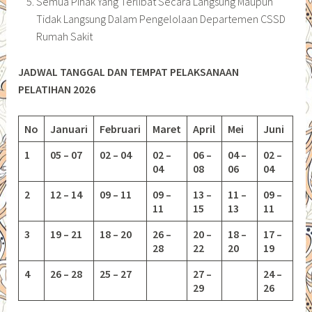
Semua Pihak Yang Terlibat Secara Langsung Maupun
Tidak Langsung Dalam Pengelolaan Departemen CSSD
Rumah Sakit
JADWAL TANGGAL DAN TEMPAT PELAKSANAAN
PELATIHAN 2026
No
Januari
Februari
Maret
April
Mei
Juni
1
05 – 07
02 – 04
02 –
06 –
04 –
02 –
04
08
06
04
2
12 – 14
09 – 11
09 –
13 –
11 –
09 –
11
15
13
11
3
19 – 21
18 – 20
26 –
20 –
18 –
17 –
28
22
20
19
4
26 – 28
25 – 27
27 –
24 –
29
26