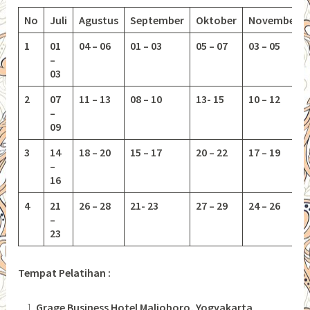
No
Juli
Agustus
September
Oktober
November
1
01
04 – 06
01 – 03
05 – 07
03 – 05
–
03
2
07
11 – 13
08 – 10
13-
15
10 – 12
–
09
3
14
18 – 20
15 – 17
20 – 22
17 – 19
–
16
4
21
26 – 28
21- 23
27 – 29
24 – 26
–
23
Tempat Pelatihan :
Grage Business Hotel Malioboro, Yogyakarta