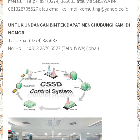
melalui : Telp/Fax : (0274) 385633 atau via SMS/WA ke
081328705527 atau email ke : mdi_konsulting@yahoo.co.id
UNTUK UNDANGAN BIMTEK DAPAT MENGHUBUNGI KAMI DI
NOMOR :
Telp. Fax : (0274) 385633
No. Hp : 0813 2870 5527 (Telp. & WA) (Iqbal)